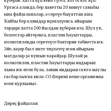
күберәк. Хатта күп кенә түгел, ҡот осҡос күп.
Уртаса алғанда, бер пакетты 20 минут самаһы
ғына файҙаланалар, ә сереүе быуаттан аша.
Ҡайһы бер ғалимдар иҫәпләүенсә, айырым
төрҙәре хатта 200 йылдан күберәк ята. Шул уҡ,
белгестәр әйтеүенсә, пластик һауыттарҙы,
полиэтиленды серетеүсе бактерия тәбиғәттә юҡ.
Эйе, хәҙер был эште тиҙләтеү өсөн айырым
матдәләр ҙә ҡушып ҡарайҙар. Шулай ҙа
полиэтилен, пластик һауыттарҙы яндырып
ҡына юҡ итеп була, ләкин яндырған саҡта ағыулы
газ барлыҡҡа килә. СО (һөрөм) кеше организмы
өсөн ҡурҡыныс.
Дөрөҫ файҙалан