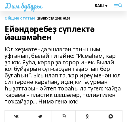
Дим буйҙары
Общие статьи
28 АВГУСТА 2018, 07:59
Ейәндәребеҙ сүплектә
йәшәмәһен
Юл хеҙмәтендә эшләгән танышым,
уфтанып, былай тигәйне: “Исмаһам, ҡар
ҙа юҡ. Яуһа, көрәр ҙә торор инек. Былай
юл буйҙарын сүп-сарҙан таҙартып бер
булаһың”. Ысынлап та, ҡар иреү менән юл
ситтәренә ҡараһаң, иҫең китә, урман
һыҙаттарын әйтеп тораһы ла түгел: ҡайҙа
ҡарама – пластик шешәләр, полиэтилен
тоҡсайҙар… Нимә генә юҡ!