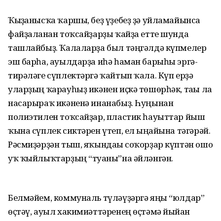
Ҡыҙғанысҡа ҡаршы, беҙ үҙебеҙ ҙә уйламайынса
файҙаланған тоҡсайҙарҙы ҡайҙа етте шунда
ташлайбыҙ. Ҡалаларҙа был тәңгәлдә күпмелер
эш барһа, ауылдарҙа иһә һаман барыһы эргә-
тирәләге сүплектәргә ҡайтып ҡала. Күп ерҙә
уларҙың ҡарауһыҙ икәнен иҫкә төшөрһәк, тағы ла
насарыраҡ икәненә инанабыҙ. Һуңынан
полиэтилен тоҡсайҙар, пластик һауыттар йыш
ҡына сүплек сиктәрен үтеп, ел ыңғайына тәгәрәй.
Рәсмиҙәрҙән тыш, яҡындағы соҡорҙар күптән ошо
уҡ ҡыйлыҡтарҙың “туғаны”на әйләнгән.
Белмәйем, коммуналь түләүҙәргә яңы “юлдар”
өҫтәү, ауыл хакимиәт­тәренең өҫтәмә йыйған