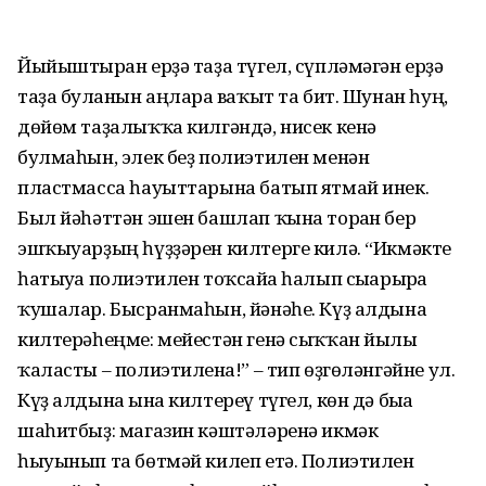
Йыйыштырған ерҙә таҙа түгел, сүпләмәгән ерҙә
таҙа булғанын аңларға ваҡыт та бит. Шунан һуң,
дөйөм таҙалыҡҡа килгәндә, нисек кенә
булмаһын, элек беҙ полиэтилен менән
пластмасса һауыттарына батып ятмай инек.
Был йәһәттән эшен башлап ҡына торған бер
эшҡыуарҙың һүҙҙәрен килтерге килә. “Икмәкте
һатыуға полиэтилен тоҡсайға һалып сығарырға
ҡушалар. Бысранмаһын, йәнәһе. Күҙ алдына
килтерәһеңме: мейестән генә сыҡҡан йылы
ҡаласты – полиэтиленға!” – тип өҙгөләнгәйне ул.
Күҙ алдына ғына килтереү түгел, көн дә быға
шаһитбыҙ: магазин кәштәләренә икмәк
һыуынып та бөтмәй килеп етә. Полиэтилен