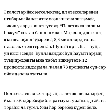
Экологтар йәмәғәтселектең, ил етәкселәренең
иғтибарын йәлеп итеү өсөн ни генә эшләмәй,
ләкин уларҙы ишетеүсе аҙ. “Пластикка ҡаршы
һөжүм” юҡтан башланмаған. Мәҫәлән, донъяла,
яҡынса иҫәпләүҙәренсә, 8,3 миллиард тонна
пластик етештерелгән. Шуның яртыһы – һуңғы
ун йыл эсендә. Ҡулланғандан һуң һауыттарҙың
туғыҙ проценты ғына ҡабат эшкәртелә, 12
проценты яндырыла, ҡалған 73 проценты сүп-сар
өйөмдәренә оҙатыла.
Полиэтилен пакеттарҙың, пластик шешәләрҙең
йылға-күлдәребеҙҙе бысратыуы тураһында әйтеп
тораһы ла түгел. Уны һәр беребеҙ күреп белә.