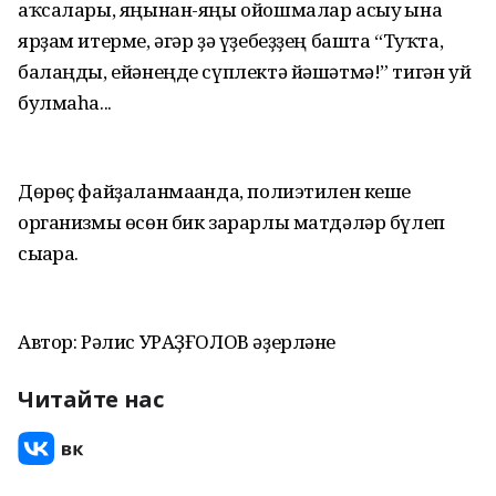
аҡсалары, яңынан-яңы ойошмалар асыу ғына
ярҙам итерме, әгәр ҙә үҙебеҙҙең башта “Туҡта,
балаңды, ейәнеңде сүплектә йәшәтмә!” тигән уй
булмаһа...
Дөрөҫ файҙаланмағанда, полиэтилен кеше
организмы өсөн бик зарарлы матдәләр бүлеп
сығара.
Автор: Рәлис УРАҘҒОЛОВ әҙерләне
Читайте нас