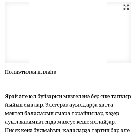
Полиэтилен ғилләһе
Ярай әле юл буйҙарын миҙгеленә бер-ике тапҡыр
йыйып сығалар. Элегерәк ауылдарҙа хатта
мәктәп балаларын сығара торғайнылар, хәҙер
ауыл хакимиәтендә махсус кеше яллайҙар.
Нисек кенә булмаһын, ҡалаларҙа тәртип бар әле: