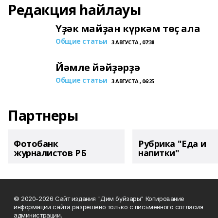
Редакция һайлауы
Үҙәк майҙан күркәм төҫ ала
Общие статьи
3 АВГУСТА , 07:38
Йәмле йәйҙәрҙә
Общие статьи
3 АВГУСТА , 06:25
Партнеры
Фотобанк
Рубрика "Еда и
журналистов РБ
напитки"
© 2020-2026 Сайт издания "Дим буйзары" Копирование
информации сайта разрешено только с письменного согласия
администрации.