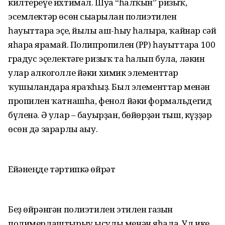
килтереүе ихтимал. Шуға “һалҡын” ризыҡ,
эсемлектәр өсөн сығарылған полиэтилен
һауыттарға эҫе, йылы аш-һыу һалырға, ҡайнар сәй
яһарға ярамай. Полипропилен (РР) һауыттарға 100
градус эҫелектәге ризыҡ та һалып була, ләкин
улар алкоголле йәки химик элементтар
ҡушылғандарға яраҡһыҙ. Был элементтар менән
пропилен ҡатнашһа, фенол йәки формальдегид
бүленә. Ә улар – бауырҙан, бөйөрҙән тыш, күҙҙәр
өсөн дә зарарлы ағыу.
Ейәнеңде тәртипкә өйрәт
Беҙ өйрәнгән полиэтилен этилен газын
полимерлаштырыу ысулы менән яһала. Ул ике