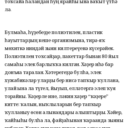
тоҡсайға һалғандан һуң ярайһы ғына ваҡыт үтһә
лә.
Булмаһа, һүҙебеҙҙе полиэтилен, пластик
һауыттарҙың кеше организмына, тирә-яҡ
мөхиткә ниндәй зыян килтереүенә күсерәйек.
Полиэтилен тоҡсайҙар, пакеттар бынан 80 йыл
самаһы элек барлыҡҡа килгән. Хәҙер иһә бар
донъяға таралған. Хәтерегеҙҙә булһа, элек
хужабикәләр уларҙы бер нисә тапҡыр ҡуллана,
улай ғына ла түгел, йыуып, елләтергә элеп ҡуя
торғайны. Ҡәҙерле ине, ләкин хәҙер “ҡәҙере”
китте: ҡалын, ныҡлыларын бер тапҡыр
ҡулланыу өсөн алынғандары алыштырҙы. Хәйер,
ҡайһыһы булһа ла, файҙаһынан ҡарағанда зыяны