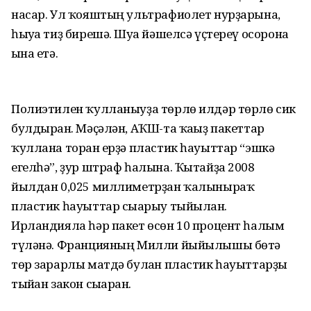
насар. Ул ҡояштың ультрафиолет нурҙарына,
һыуға тиҙ бирешә. Шуға йәшелсә үҫтереү осорона
ғына етә.
Полиэтилен ҡулланыуҙа төрлө илдәр төрлө сик
булдырған. Мәҫәлән, АҠШ-та ҡағыҙ пакеттар
ҡуллана торған ерҙә пластик һауыттар “эшкә
егелһә”, ҙур штраф һалына. Ҡытайҙа 2008
йылдан 0,025 миллиметрҙан ҡалыныраҡ
пластик һауыттар сығарыу тыйылған.
Ирландияла һәр пакет өсөн 10 процент һалым
түләнә. Францияның Милли йыйылышы бөтә
төр зарарлы матдә булған пластик һауыттарҙы
тыйған закон сығарған.