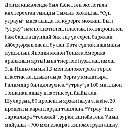
Донъя кимәлендә был йәһәттән экологияға
килтерелгән зыянды Тымыҡ океандағы “Сүп
утрауы” миҫалында ла күрергә мөмкин. Был
“утрау” нәҡ полиэтилен, пластик, полипропилен
һәм башҡа шундай бик тиҙ үк сереп бармаған
әйберҙәрҙән хасил булған. Бөтә сүп ҡатнашмаһы
ҡушылып, Япония менән Төньяҡ Америка
араһының яртыһына тиерлек һуҙылған, имеш.
Эль-Ниньо ағымы 1,5 мең километрғаса төрлө
пластик ҡалдығын ағыҙа, бергә уҡмаштыра.
Ғалимдар билдәләүенсә, “утрау”ҙа 100 миллион
тоннанан ашыу пластик сүп йыйылған.
Шуларҙың 80 проценты ярҙан һыуға эләкһә, 20
проценты караптарҙан ташлана. “Утрау” һис
тарҡалырға “теләмәй”, ҙурая, киңәйә генә. Уның
майҙаны – 700 мең квадрат километрҙан ашыу.