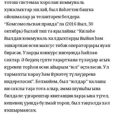
тотош системаға ҡоролған коммуналь
хужалыҡтар эшләй, был йәһәттән башҡа
ойошмалар ҙа теләктәрен белдерә.
“Комсомольская правда”ла (2016 йыл, 30
октябрь) былай тип тә яҙылғайны: “Киләһе
йылдан коммуналь ҡалдыҡ­тарҙы йыйған һәм
эшкәрткән өсөн махсус төбәк операторҙары яуап
бирәсәк. Уларҙы конкурс нигеҙендә һайлая­
саҡтар. Ә беҙҙең сүпте таҙартҡанға түләүҙәр асыҡ
күренеп торһон өсөн айырым “юл” өҫтәләсәк. Ул
тармаҡты ҡарау һәм йүнәтеү түләүҙәренә
индереләсәк”. Белмәйем, был “юлдар” ҡаланы
ни саҡлы таҙа тота алыр, әммә шуныһы ғына
билдәле: үҙгәрештәр квитанцияларҙа ғына түгел,
кешенең үҙендә булмай тороп, был тәңгәлдә хәл
яҡшырмаясаҡ.