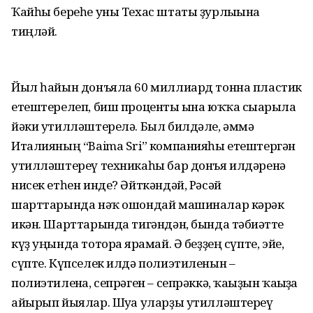
Ҡайһы береһе уны Техас штаты ҙурлығына
тиңләй.
Йыл һайын донъяла 60 миллиард тонна пластик
етештерелеп, биш проценты ғына юҡҡа сығарыла
йәки утилләштерелә. Был билдәле, әммә
Италияның “Baima Sri” компанияһы етештергән
утилләштереү техникаһы бар донъя илдәренә
нисек етһен инде? Әйткәндәй, Рәсәй
шарттарында нәҡ ошондай машиналар кәрәк
икән. Шарттарында тигәндән, бында тәбиғәтте
күҙ уңында тоторға ярамай. Ә беҙҙең сүпте, эйе,
сүпте. Күпселек илдә полиэтиленын –
полиэтиленға, сепрәген – сепрәккә, ҡағыҙын ҡағыҙға
айырып йыялар. Шуға уларҙы утилләштереү