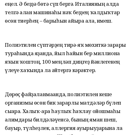
еңел. Ә беҙҙә бөтә сүп бергә. Италияның алда
телгә алған машинаһы нәҡ беҙҙең ҡалдыҡтар
өсөн тиерһең – барыһын айыра ала, имеш.
Полиэтилен сүптәрҙең тирә-яҡ мөхиткә зарары
тураһында яҙғанда, йыл һайын бер миллионға
яҡын ҡоштоң, 100 меңләп диңгеҙ йәнлегенең
үлеүе хаҡында ла әйтергә кәрәктер.
Дөрөҫ файҙаланмағанда, полиэтилен кеше
организмы өсөн бик зарарлы матдәләр бүлеп
сығара. Халыҡ-ара һаулыҡ һаҡлау ойошмаһы
ғалимдары билдәләүенсә, бының яман шеш,
бауыр, түлһеҙлек, аллергия ауырыуҙарына ла