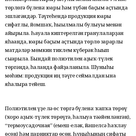
төрлөгә бүленә: юғары һәм түбән баҫым аҫтында
эшләгәндәр. Тәүгеһендә продукция юғары
сифатлы, йомшаҡ, һығылмалы булыуы менән
айырыла. Һауала киптерелгән гранулаларҙан
яһағанда, юғары баҫым аҫтында төрлө зарарлы
матдәләр мөмкин тиклем күберәк һығып
сығарыла. Бындай полиэтилен аҙыҡ-түлек
төргәндә, һалғанда файҙаланыла. Шуныһы
мөһим: продукция иң тәүге сеймалдан ғына
яһалырға тейеш.
Полиэтилен үҙе лә өс төргә бүленә: ҡапҡа төрөү
(ҡоро аҙыҡ-түлек төрөүгә, һалыуға тәғәйенләнгән),
“термоусадочная” (емеш-еләк, йәшелсә һаҡлау
өсөн) һәм парниктар өсөн. Һуңғыһының сифаты