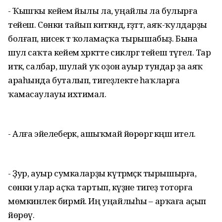
- Ҡышҡы кейем йылы ла, уңайлы ла булырға
тейеш. Сөнки тайып киткәндә, ғәҙәттә, аяҡ-ҡулдарҙы
болғап, нисек тә ҡоламаҫҡа тырышабыҙ. Бына
шул саҡта кейем хәрәкәтте сикләргә тейеш түгел. Тар
итәк, салбар, шулай уҡ оҙон ауыр тундар ҙа аяҡ
араһында буталып, тигеҙлекте һаҡларға
ҡамасаулауы ихтимал.
- Алға эйелеберәк, ашыҡмай йөрөргә кәңәш ителә.
- Ҙур, ауыр сумкаларҙы күтәрмәҫкә тырышырға,
сөнки улар аҫҡа тартып, кәүҙәне тигеҙ тоторға
мөмкинлек бирмәй. Иң уңайлыһы – арҡаға аҫып
йөрөү.