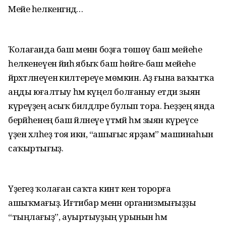
Мейе һелкенгәндә…
Ҡолағанда баш менән боҙға төшөү баш мейеһе
һелкенеүенә йәиһә ябыҡ баш һөйәге-баш мейеһе
йәрәхәтләнеүенә килтереүе мөмкин. Аҙ ғына ваҡытҡа
аңды юғалтыу һәм күңел болғаныу етди зыян
күреүҙең асыҡ билдәләре булып тора. Һеҙҙең янда
берәйһенең баш әйләнеүе үтмәй һәм зыян күреүсе
үҙен хәлһеҙ тоя икән, “ашығыс ярҙам” машинаһын
саҡыртығыҙ.
Үҙегеҙ ҡолаған саҡта кинәт кенә торорға
ашыҡмағыҙ. Иғтибар менән организмығыҙҙы
“тыңлағыҙ”, ауыртыуҙың урынын һәм