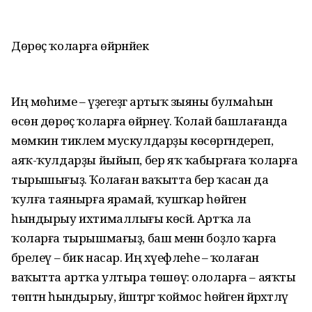
Дөрөҫ ҡоларға өйрәнәйек
Иң мөһиме – үҙегеҙгә артыҡ зыяны булмаһын
өсөн дөрөҫ ҡоларға өйрәнеү. Ҡолай башлағанда
мөмкин тиклем мускулдарҙы көсөргәндереп,
аяҡ-ҡулдарҙы йыйып, бер яҡ ҡабырғаға ҡоларға
тырышығыҙ. Ҡолаған ваҡытта бер ҡасан да
ҡулға таянырға ярамай, ҡушҡар һөйәген
һындырыу ихтималлығы көсәйә. Артҡа ла
ҡоларға тырышмағыҙ, баш менән боҙло ҡарға
бәрелеү – бик насар. Иң хәүефлеһе – ҡолаған
ваҡытта артҡа ултыра төшөү: ололарға – аяҡты
төптән һындырыу, йәштәргә ҡоймос һөйәген йәрәхәтләү