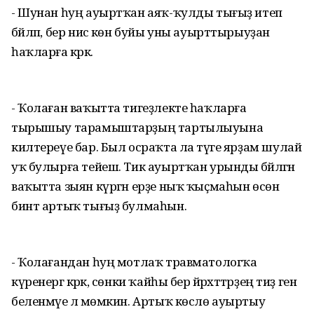
- Шунан һуң ауыртҡан аяҡ-ҡулды тығыҙ итеп
бәйләп, бер нисә көн буйы уны ауырттырыуҙан
һаҡларға кәрәк.
- Ҡолаған ваҡытта тигеҙлекте һаҡлар­ға
тырышыу тарамыштарҙың тартылыуына
килтереүе бар. Был осраҡта ла тәүге ярҙам шулай
уҡ булырға тейеш. Тик ауырт­ҡан урынды бәйләгән
ваҡытта зыян күргән ерҙе ныҡ ҡыҫмаһын өсөн
бинт артыҡ тығыҙ булмаһын.
- Ҡолағандан һуң мотлаҡ травматолог­ҡа
күренергә кәрәк, сөнки ҡайһы бер йәрәхәттәрҙең тиҙ генә
беленмәүе лә мөмкин. Артыҡ көслө ауыртыу