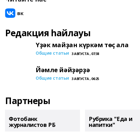
Редакция һайлауы
Үҙәк майҙан күркәм төҫ ала
Общие статьи
3 АВГУСТА , 07:38
Йәмле йәйҙәрҙә
Общие статьи
3 АВГУСТА , 06:25
Партнеры
Фотобанк
Рубрика "Еда и
журналистов РБ
напитки"