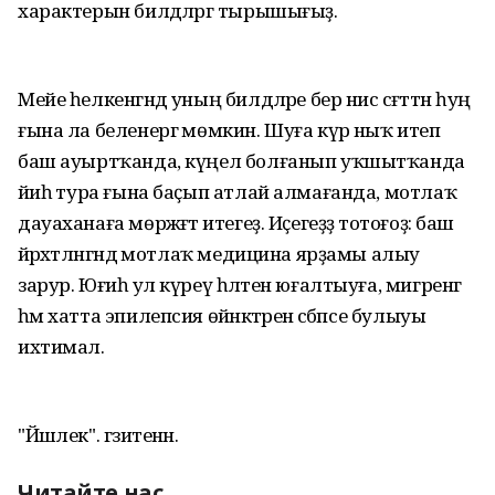
характерын билдәләргә тырышығыҙ.
Мейе һелкенгәндә уның билдәләре бер нисә сәғәттән һуң
ғына ла беленергә мөмкин. Шуға күрә ныҡ итеп
баш ауыртҡанда, күңел болғанып уҡшытҡанда
йәиһә тура ғына баҫып атлай алмағанда, мотлаҡ
дауаханаға мөрәжәғәт итегеҙ. Иҫегеҙҙә тотоғоҙ: баш
йәрәхәтләнгәндә мотлаҡ медицина ярҙамы алыу
зарур. Юғиһә ул күреү һәләтен юғалтыуға, мигренгә
һәм хатта эпилепсия өйәнәктәренә сәбәпсе булыуы
ихтимал.
"Йәшлек". гәзитенән.
Читайте нас