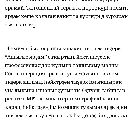
ярамай. Тап ошондай осраҡта дөрөҫ күрһәтелмәгән
ярҙам кеше ҡолаған ваҡытта күргәндән дә ҙурыраҡ
зыян килтерә.
- Ғөмүмән, был осраҡта мөмкин тиклем тиҙерәк
“Ашығыс ярҙам” саҡыртып, йәрәхәтләнеүсене
профессионалдар ҡулына тапшырыу мөһим.
Сөнки операция кәрәк икән, уны мөмкин тиклем
тиҙерәк эшләгәндә, һөйәктәрҙең тиҙерәк һәм яҡшыраҡ
уңалыуына ышаныс ҙурыраҡ. Өҫтәүенә, табиптар
рентген, МРТ, компьютер томографияһы аша
ҡарап, һөйәктәрҙең һәм йомшаҡ туҡымаларҙың ни
тиклем зыян күреүен асыҡ һәм дөрөҫ билдәләй ала.