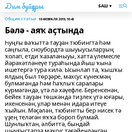
Дим буйҙары
Общие статьи
10 ФЕВРАЛЯ 2019, 10:43
Бәлә - аяҡ аҫтында
Һуңғы ваҡытта тауҙан тюбингта һәм
саңғыла, сноубордта шыуыусыларҙың
ҡолап, етди ҡазаланыуы, хатта үлемесле
йәрәхәтләнеүе тураһында йыш ҡына
ишетергә тура килә. Ысынлап та, ҡышҡы
ялдың был төрҙәре, махсус күнекмәң
булмағанда һәм һаҡлыҡ саралары
күрмәгәндә, үтә лә хәүефле. Беренсенән,
бейек тауҙан төшкәндә тиҙлек үтә юғары,
икенсенән, улар менән идара итеүе
ҡыйын. Мәҫәлән, тюбингты бер нисек тә
үҙең теләгән яҡҡа бороп булмай.
Шунлыҡтан, әлбиттә, бындай
шыуғыстарҙа махсус тәғәйенләнгән