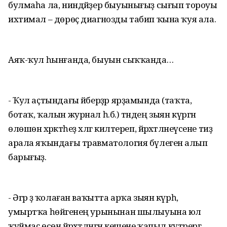
булмаһа ла, ниндәйҙер быуынығыҙ сығып тороуы
ихтимал – дөрөҫ диагнозды табип ҡына ҡуя ала.
Аяҡ-ҡул һынғанда, быуын сыҡҡанда…
- Ҡул аҫтындағы әйберҙәр ярҙамында (таҡта,
ботаҡ, ҡалын журнал һ.б.) тәндең зыян күргән
өлөшөн хәрәкәтһеҙ хәлгә килтереп, йәрәхәтләнеүсене тиҙ
арала яҡындағы травматология бүлегенә алып
барығыҙ.
- Әгәр ҙә ҡолаған ваҡытта арҡа зыян күрһә,
умыртҡа һөйәгенең урынынан шылыуына юл
ҡуймаҫ өсөн йәрәхәтләнгән кешене ҡапыл күтәрергә