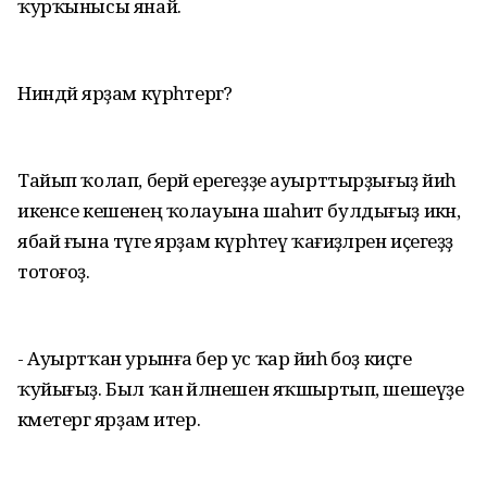
ҡурҡынысы янай.
Ниндәй ярҙам күрһәтергә?
Тайып ҡолап, берәй ерегеҙҙе ауырттыр­ҙығыҙ йәиһә
икенсе кешенең ҡолауына шаһит булдығыҙ икән,
ябай ғына тәүге ярҙам күрһәтеү ҡағиҙәләрен иҫегеҙҙә
тотоғоҙ.
- Ауыртҡан урынға бер ус ҡар йәиһә боҙ киҫәге
ҡуйығыҙ. Был ҡан әйләнешен яҡшыртып, шешеүҙе
кәметергә ярҙам итер.