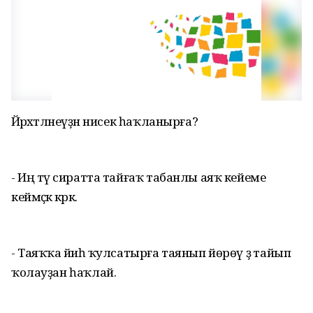
Йәрәхәтләнеүҙән нисек һаҡланырға?
- Иң тәү сиратта тайғаҡ табанлы аяҡ кейеме
кеймәҫкә кәрәк.
- Таяҡҡа йәиһә ҡулсатырға таянып йөрөү ҙә тайып
ҡолауҙан һаҡлай.