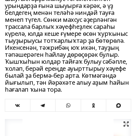
урындарҙа ғына шыуырға кәрәк, ә үҙ
белдегең менән теләһә ниндәй тауға
менеп түгел. Сөнки махсус әҙерләнгән
трассала барлыҡ хәүефһеҙлек сараһы
күрелә, юлда кеше ғүмере өсөн ҡурҡыныс
тыуҙырыусы тотҡарлыҡтар ҙа бөтөрөлә.
Икенсенән, тәжрибәң юҡ икән, тауҙың
тәпәшерәген һайлау дөрөҫөрәк булыр.
Ҡышҡыһын юлдар тайғаҡ булыу сәбәпле,
ҡолап, берәй ереңде ауырттырыу хәүефе
былай ҙа бермә-бер арта. Көтмәгәндә
йығылып, тән йәрәхәте алыу аҙым һайын
һағалап ҡына тора.