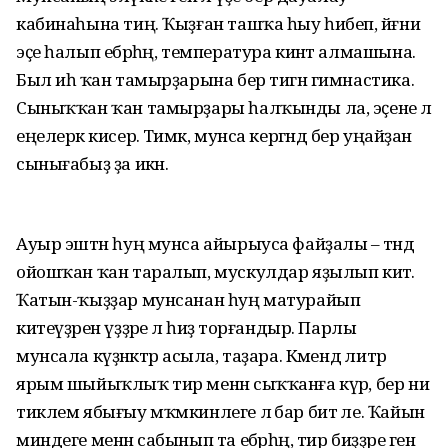
кабинаһына тиң. Ҡыҙған ташҡа һыу һибеп, йәғни
эҫе һалып ебәрһәң, температура кинәт алмашына.
Был иһә ҡан тамырҙарына бер тигән гимнастика.
Сыныҡҡан ҡан тамырҙары һалҡынды ла, эҫене лә
еңелерәк кисерә. Тимәк, мунса кергәндә бер уңайҙан
сынығабыҙ ҙа икән.
Ауыр эштән һуң мунса айырыуса файҙалы – тәндә
ойошҡан ҡан таралып, мускулдар яҙылып китә.
Ҡатын-ҡыҙҙар мунсанан һуң матурайып
китеүҙәрен үҙҙәре лә һиҙә торғандыр. Парлы
мунсала күҙәнәктәр асыла, таҙара. Кәмендә литр
ярым шыйыҡлыҡ тир менән сыҡҡанға күрә, бер ни
тиклем ябығыу мҡмкинлеге лә бар бит әле. Ҡайын
миндеге менән сабынып та ебәрһәң, тир биҙҙәре генә