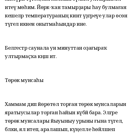
итеү мөһим. Йөрәк-ҡан тамырҙары һау булмаған
кешеләр температураның кинәт үҙгәреүе улар өсөн
түгел икәнен онытмаһындар ине.
Белгестәр саунала ун минуттан оҙағыраҡ
ултырмаҫҡа кәңәш итә.
Төрөк мунсаһы
Хаммам дип йөрөтөлә торған төрөк мунсаларын
яратыусылар торған һайын күбәйә бара. Элгәре
төрөк мунсалары йыуыныу урыны ғына түгел,
бәлки, ял итеп, аралашып, күңелле һөйләшеп