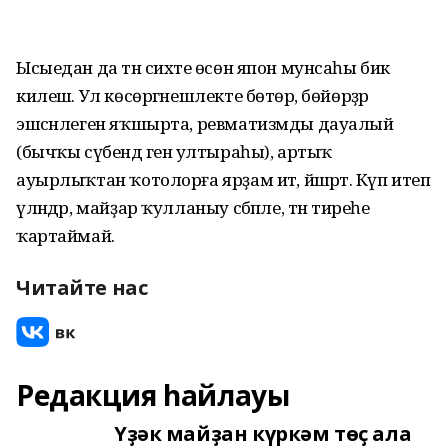
Ысыедан да тән сихәте өсөн япон мунсаһы бик
килешә. Ул көсөргәнешлекте бөтөрә, бөйөрҙәр
эшсәнлеген яҡшырта, ревматизмды дауалый
(бычҡы сүбендә генә ултыраһы), артыҡ
ауырлыҡтан ҡотолорға ярҙам итә, йәшәртә. Күп итеп
үләндәр, майҙар ҡулланыу сәбәпле, тән тиреһе
ҡартаймай.
Читайте нас
Редакция һайлауы
Үҙәк майҙан күркәм төҫ ала