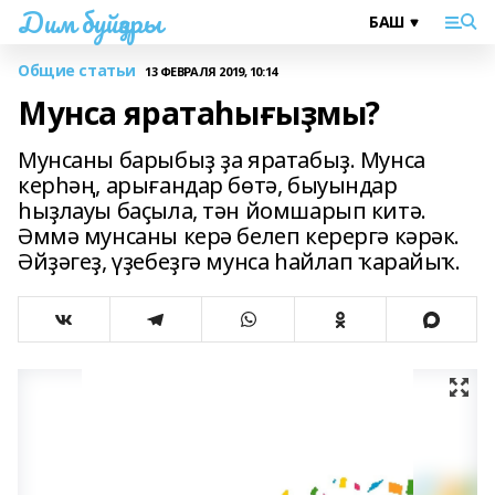
Дим буйҙары
Общие статьи
13 ФЕВРАЛЯ 2019, 10:14
Мунса яратаһығыҙмы?
Мунсаны барыбыҙ ҙа яратабыҙ. Мунса
керһәң, арығандар бөтә, быуындар
һыҙлауы баҫыла, тән йомшарып китә.
Әммә мунсаны керә белеп керергә кәрәк.
Әйҙәгеҙ, үҙебеҙгә мунса һайлап ҡарайыҡ.