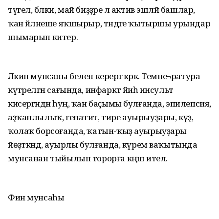
түгел, бәлки, май биҙҙәре лә актив эшләй башлар,
ҡан әйләнеше яҡшырыр, тәндәге ҡытыршы урындар
шымарып китер.
Ләкин мунсаны белеп керергә кәрәк. Темпе¬ратура
күтәрелгән сағында, инфаркт йәиһә инсульт
кисергәндән һуң, ҡан баҫымы булғанда, эпилепсия,
аҙҡанлылыҡ, гепатит, тире ауырыуҙары, күҙ,
ҡолаҡ борсоғанда, ҡатын-ҡыҙ ауырыуҙары
йөҙәткәндә, ауырлы булғанда, күрем ваҡытында
мунсанан тыйылып торорға кәңәш ителә.
Фин мунсаһы