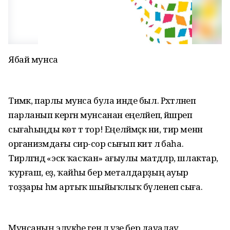
Ябай мунса
Тимәк, парлы мунса була инде был. Рәхәтләнеп
парланып кергән мунсанан еңеләйеп, йәшәреп
сығаһыңды көт тә тор! Еңеләймәҫкә ни, тир менән
организмдағы сир-сор сығып китә лә баһа.
Тирләгәндә «эскә ҡасҡан» ағыулы матдәләр, шлактар,
ҡурғаш, еҙ, ҡайһы бер металдарҙың ауыр
тоҙҙары һәм артыҡ шыйыҡлыҡ бүленеп сыға.
Мунсаның эләүкәһе генә лә үҙе бер дауалау