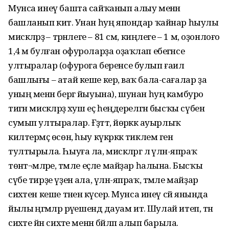
Мунса инеү башта сайҡанып алыу менән
башланып китә. Унан һуң япондар ҡайнар һыулы
мискәләрҙә – тәрәнлеге – 81 см, киңлеге – 1 м, оҙонлоғо
1,4 м булған офуроларҙа оҙаҡлап ебегәнсе
ултыралар (офурога беренсе булып ғаилә
башлығы – атай кеше керә, ваҡ бала-сағалар ҙа
уның менән бергә йыуына), шунан һуң камбуро
тигән мискәләрҙә хуш еҫ һеңдерелгән бысҡы сүбенә
сумып ултыралар. Ғәҙәттә, йөрәккә ауырлыҡ
килтермәҫ өсөн, һыу күкрәккә тиклем генә
тултырыла. Һыуға ла, мискәләргә лә үлән-япраҡ
төнәт¬мәләре, тәмле еҫле майҙар һалына. Бысҡы
сүбе тирҙе үҙенә ала, үлән-япраҡ, тәмле майҙар
сихәтен кеше тәненә күсерә. Мунса инеү сәй янында
йылы әңгәмәләр рәүешендә дауам итә. Шулай итеп, тән
сихәте йән сихәте менән бәйләп алып барыла.