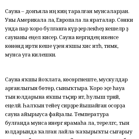
Сауна – донъяла иң киң таралған мунсаларҙан.
Уны Америкала ла, Европала ла яраталар. Сөнки
унда пар ҡоро булғанға күрә әҙерлекһеҙ кешеләр ҙә
саунаны еңел кисерә. Сауна кергәндең икенсе
көнөндә иртән кеше үҙен яҡшы хис итһә, тимәк,
мунса уға килешкән.
Сауна яҡшы йоҡлата, көсөргәнеште, мускулдар
арғанлығын бөтөрә, сыныҡтыра. Ҡоро эҫе һауа
тын юлдарына яҡшы тәьҫир итә, һулыш тәрәнәйә,
еңеләйә. Һалҡын тейеү сирҙәре йышайған осорҙа
сауна айырыуса файҙалы. Температура
булғанда мунса инергә ярамаһа ла, терелгәс, тын
юлдарында ҡалған лайла-ҡаҡырыҡты сығарыу