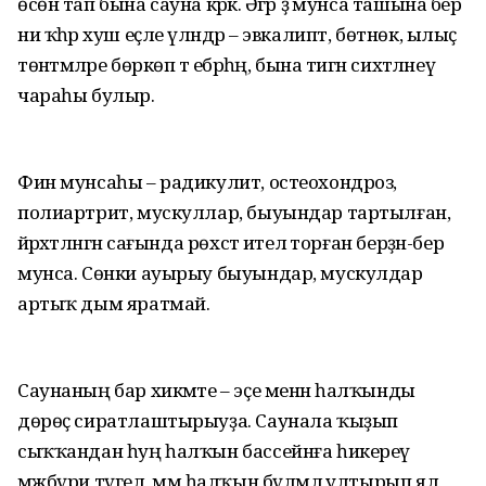
өсөн тап бына сауна кәрәк. Әгәр ҙә мунса ташына бер
ни ҡәһәр хуш еҫле үләндәр – эвкалипт, бөтнөк, ылыҫ
төнәтмәләре бөркөп тә ебәрһәң, бына тигән сихәтләнеү
чараһы булыр.
Фин мунсаһы – радикулит, остеохондроз,
полиартрит, мускуллар, быуындар тартылған,
йәрәхәтләнгән сағында рөхсәт ителә торған берҙән-бер
мунса. Сөнки ауырыу быуындар, мускулдар
артыҡ дым яратмай.
Саунаның бар хикмәте – эҫе менән һалҡынды
дөрөҫ сиратлаштырыуҙа. Саунала ҡыҙып
сыҡҡандан һуң һалҡын бассейнға һикереү
мәжбүри түгел, әммә һалҡын бүлмәлә ултырып ял