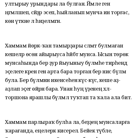
ултырыу урындары ла булған. Йәмле генә
әңгәмәләшеп, сәйҙәр эсеп, һыйланып мунча инә торғас,
көн үткәне лә һиҙелмәгән.
Хаммам йөрәк-ҡан тамырҙары сәләмәт булмаған
кешеләр өсөн айырыуса һәйбәт мунса. Ысын төрөк
мунсаһында бер ҙур йыуыныу бүлмәһе тирәһендә
эҫелеге әкрен генә арта бара торған бер нисә бүлмә
була. Бер бүлмәнән икенсеһенә күсә-күсә, кеше аҙ-
аҙлап эҫегә өйрәнә бара. Унан һуң үҙенең хәл-
торшона ярашлы бүлмәлә туҡтап та ҡала ала бит.
Хаммам парлыраҡ булһа ла, беҙҙең мунсаларға
ҡарағанда, еңелерәк кисерелә. Бейек түбәле,