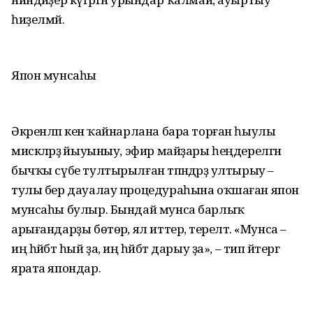
һиҙелмәй.
Япон мунсаһы
Әкренләп кенә ҡайнарлана бара торған һыулы
мискәләрҙә йыуыныу, эфир майҙары һеңдерелгән
бычҡы сүбе тултырылған тәпәндәрҙә ултырыу –
тулы бер дауалау процедураһына оҡшаған япон
мунсаһы булыр. Бындай мунса барлыҡ
арығандарҙы бөтөрә, ял иттерә, терелтә. «Мунса –
иң һәйбәт һый ҙа, иң һәйбәт дарыу ҙа», – тип әйтергә
ярата япондар.