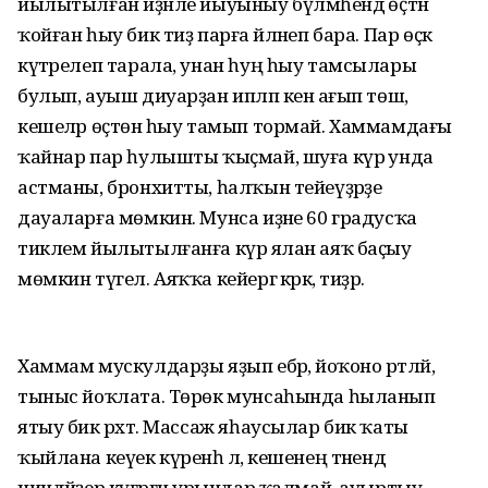
йылытылған иҙәнле йыуыныу бүлмәһендә өҫтән
ҡойған һыу бик тиҙ парға әйләнеп бара. Пар өҫкә
күтәрелеп тарала, унан һуң һыу тамсылары
булып, ауыш диуарҙан ипләп кенә ағып төшә,
кешеләр өҫтөнә һыу тамып тормай. Хаммамдағы
ҡайнар пар һулышты ҡыҫмай, шуға күрә унда
астманы, бронхитты, һалҡын тейеүҙәрҙе
дауаларға мөмкин. Мунса иҙәне 60 градусҡа
тиклем йылытылғанға күрә ялан аяҡ баҫыу
мөмкин түгел. Аяҡҡа кейергә кәрәк, тиҙәр.
Хаммам мускулдарҙы яҙып ебәрә, йоҡоно рәтләй,
тыныс йоҡлата. Төрөк мунсаһында һыланып
ятыу бик рәхәт. Массаж яһаусылар бик ҡаты
ҡыйлана кеүек күренһә лә, кешенең тәнендә
ниндәйҙер күгәргән урындар ҡалмай, ауыртыу