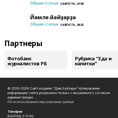
Общие статьи
3 АВГУСТА , 07:38
Йәмле йәйҙәрҙә
Общие статьи
3 АВГУСТА , 06:25
Партнеры
Фотобанк
Рубрика "Еда и
журналистов РБ
напитки"
© 2020-2026 Сайт издания "Дим буйзары" Копирование
информации сайта разрешено только с письменного согласия
администрации.
Об использовании персональных данных
Телефон
8(34743) 2-11-92