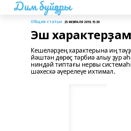
Дим буйҙары
Общие статьи
25 ФЕВРАЛЯ 2019, 15:30
Эш характерҙа
Кешеләрҙең характерына иң тәүҙ
йәштән дөрөҫ тәрбиә алыу ҙур әһ
ниндәй типтағы нервы системаһ
шәхескә әүерелеүе ихтимал.