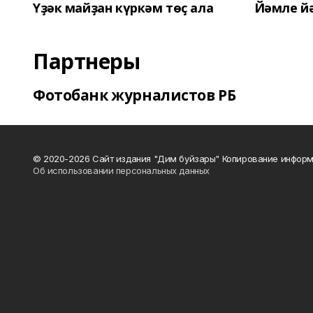
Үҙәк майҙан күркәм төҫ ала
Йәмле й
Партнеры
Фотобанк журналистов РБ
© 2020-2026 Сайт издания "Дим буйзары" Копирование информ
Об использовании персональных данных