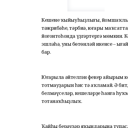
Кешенең ҡыйыуһыҙлығы, йомшаҡлы
тәжрибәһе, тәрбиә, юғары маҡсатт
йоғонтоһонда үҙгәртергә мөмкин. 
эшләһә, уның бөтөнләй икенсе – ыңға
бар.
Юғарыла әйтелгән фекер айырым кеш
тотмауҙарын һис тә аҡламай. Ә бит
белмәүселәр, кешеләрҙе һанға һуҡм
тотанаҡһыҙлыҡ.
Ҡайһы берәүҙәр яҡындарына тупаҫл