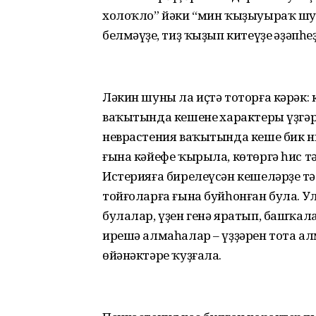
холоҡло” йәки “мин ҡыҙыуыраҡ шул”
белмәүҙең, тиҙ ҡыҙып китеүҙең әҙәпһ
Ләкин шуны ла иҫтә тоторға кәрәк:
ваҡытында кешенең характеры үҙгәр
неврастения ваҡытында кеше бик н
ғына кәйефе ҡырыла, көтөргә һис тә
Истерияға бирелеүсән кешеләрҙең тә
тойғоларға ғына буйһонған була. У
булалар, үҙен генә яратып, башҡал
ирешә алмаһалар – үҙҙәрен тота а
өйәнәктәре ҡуҙғала.