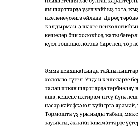
Психастения хас булған характерл
яңы шарттарҙа үҙен уңайһыҙ тота, ҡ
икеләнеүсәнгә әйләнә. Дөрөҫ тәрби
ҡалдырмай, ә шәхес психологияһы
кешеләр бик холоҡһоҙ, ҡаты бәғерле
күңел төшөнкөлөгөнә бирелеп, төрлө
Әммә психикаһында тайпылыштар б
холоҡло түгел. Ундай кешеләрҙе бе
талап иткән шарттарҙа тәрбиәләү 
аша, кешене ихтирам итеү йүнәлеш
насар кәйефкә юл ҡуйырға ярамай, ү
Тормошта үҙ урыныңды табып, маҡса
зауыҡты, әхлаҡи ҡиммәттәрҙе үҫте