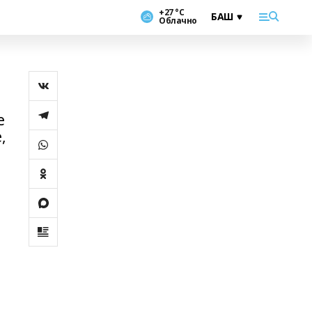
+27 °С
Облачно
е
,