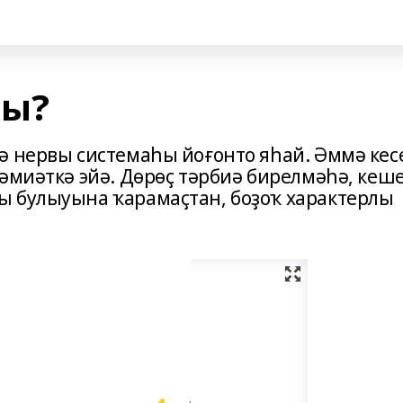
мы?
ә нервы системаһы йоғонто яһай. Әммә кес
әмиәткә эйә. Дөрөҫ тәрбиә бирелмәһә, кеше
ы булыуына ҡарамаҫтан, боҙоҡ характерлы