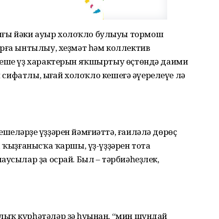
ғы йәки ауыр холоҡло булыуы тормош
арға ынтылыу, хеҙмәт һәм коллектив
Кеше үҙ характерын яҡшыртыу өҫтөндә даими
й сифатлы, ыңғай холоҡло кешегә әүерелеүе лә
еләрҙең үҙҙәрен йәмғиәттә, ғаиләлә дөрөҫ
, ҡыҙғанысҡа ҡаршы, үҙ-үҙҙәрен тота
аусылар ҙа осрай. Был – тәрбиәһеҙлек,
ыҡ күрһәтәләр ҙә һуңынан, “мин шундай