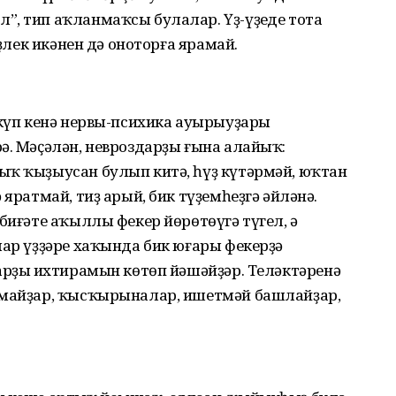
, тип аҡланмаҡсы булалар. Үҙ-үҙеңде тота
еҙлек икәнен дә оноторға ярамай.
 күп кенә нервы-психика ауырыуҙары
ә. Мәҫәлән, невроздарҙы ғына алайыҡ:
ыҡ ҡыҙыусан булып китә, һүҙ күтәрмәй, юҡтан
 яратмай, тиҙ арый, бик түҙемһеҙгә әйләнә.
биғәте аҡыллы фекер йөрөтөүгә түгел, ә
лар үҙҙәре хаҡында бик юғары фекерҙә
арҙың ихтирамын көтөп йәшәйҙәр. Теләктәренә
лмайҙар, ҡысҡырыналар, ишетмәй башлайҙар,