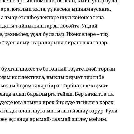
ы кеше артыҡ йомшаҡ, оялсан, ҡыйыуһыҙ була,
ыҙара, юғалып ҡала, үҙ көсөнә ышанмаусанға,
ә алмау етешһеҙлектәре шул көйөнсә генә
ндағы тайпылыштарҙы көсәйтә. Ундай
, рәхимһеҙ, уҫал булалар. Икенселәре – тиҙ
 “күңел асыу” сараларына өйрәнеп китәләр.
улған шәхес тә бөтөнләй төҙәтелмәй торған
рҙәм коллективта, ныҡлы хеҙмәт тәртибе
ныҡлы һөҙөмтәләр бирә. Тәрбиә эше хеҙмәт
ендә алып барылырға тейеш. Бер ваҡытта ла
ҙеңде юғалтыуға ирек биреүҙе тыйырға кәрәк.
тыңды аңлап, шуға ынтылып йәшәү зарур. Рухи
реү өҫтөндә арымай-талмай эшләү мөһим.