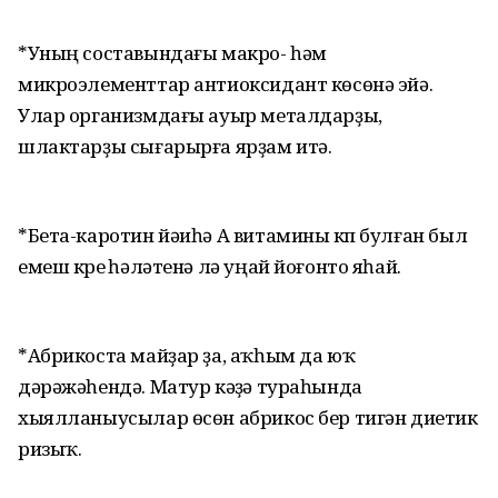
*Уның составындағы макро- һәм
микроэлементтар антиоксидант көсөнә эйә.
Улар организмдағы ауыр металдарҙы,
шлактарҙы сығарырға ярҙам итә.
*Бета-каротин йәиһә А витамины күп булған был
емеш күреү һәләтенә лә уңай йоғонто яһай.
*Абрикоста майҙар ҙа, аҡһым да юҡ
дәрәжәһендә. Матур кәүҙә тураһында
хыялланыусылар өсөн абрикос бер тигән диетик
ризыҡ.