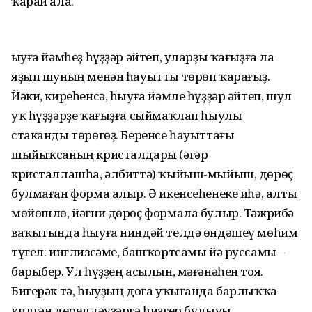
ҡарай ала.
Һыуға йәмһеҙ һүҙҙәр әйтеп, уларҙы ҡағыҙға ла
яҙып шуның менән һауытты төрөп ҡарағыҙ.
Йәки, киреһенсә, һыуға йәмле һүҙҙәр әйтеп, шул
уҡ һүҙҙәрҙе ҡағыҙға сыймаҡлап һыулы
стаканды төрөгөҙ. Беренсе һауыттағы
шыйыҡсаның кристалдары (әгәр
кристаллашһа, әлбиттә) ҡыйыш-мыйыш, дөрөҫ
булмаған форма алыр. Ә икенсеһенеке иһә, алты
мөйөшлө, йәғни дөрөҫ формала булыр. Тәжрибә
ваҡытында һыуға ниндәй телдә өндәшеү мөһим
түгел: инглизсәме, башҡортсамы йә руссамы –
барыбер. Ул һүҙҙең асылын, мәғәнәһен тоя.
Бигерәк тә, һыуҙың доға уҡығанда барлыҡҡа
килгән дерелдәүҙәргә һиҙгер булыуы