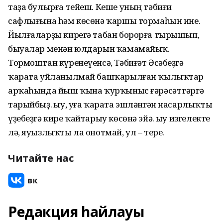
таҙа булырға тейеш. Кеше уның тәбиғи
сафлығына һәм көсөнә ҡаршы тормаһын ине.
Йылғаларҙы кирегә табан борорға тырышып,
быуалар менән юлдарын ҡамамайыҡ.
Тормоштан күренеүенсә, Тәбиғәт Әсәбеҙгә
ҡарата уйланылмай башҡарылған ҡылыҡтар
арҡаһында йыш ҡына ҡурҡыныс ғәрәсәттәргә
тарыйбыҙ. Һыу, уға ҡарата эшләнгән насарлыҡты
үҙебеҙгә кире ҡайтарыу көсөнә эйә. Һыу изгелекте
лә, яуызлыҡты ла онотмай, ул – тере.
Читайте нас
Редакция һайлауы