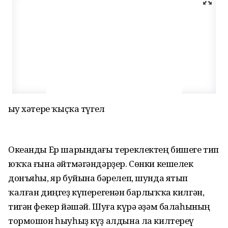
Һыу хәтере ҡыҫҡа түгел
Океанды Ер шарындағы тереклектең бишеге тип
юҡҡа ғына әйтмәгәндәрҙер. Сөнки кешелек
донъяһы, яр буйына бәрелеп, шунда ятып
ҡалған диңгеҙ күперегенән барлыҡҡа килгән,
тигән фекер йәшәй. Шуға күрә әҙәм балаһының
тормошон һыуһыҙ күҙ алдына ла килтереү