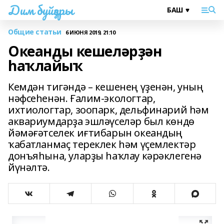
Дим буйҙары
Общие статьи
6 ИЮНЯ 2019, 21:10
Океанды кешеләрҙән
һаҡлайыҡ
Кемдән тигәндә – кешенең үҙенән, уның
нәфсеһенән. Ғалим-экологтар,
ихтиологтар, зоопарк, дельфинарий һәм
аквариумдарҙа эшләүселәр был көндө
йәмәғәтселек иғтибарын океандың
ҡабатланмаҫ тереклек һәм үҫемлектәр
донъяһына, уларҙы һаҡлау кәрәклегенә
йүнәлтә.