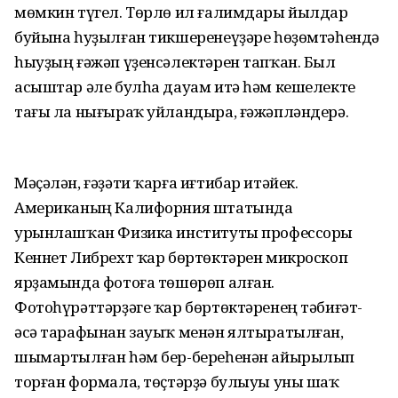
мөмкин түгел. Төрлө ил ғалимдары йылдар
буйына һуҙылған тикшеренеүҙәре һөҙөмтәһендә
һыуҙың ғәжәп үҙенсәлектәрен тапҡан. Был
асыштар әле булһа дауам итә һәм кешелекте
тағы ла нығыраҡ уйландыра, ғәжәпләндерә.
Мәҫәлән, ғәҙәти ҡарға иғтибар итәйек.
Американың Калифорния штатында
урынлашҡан Физика институты профессоры
Кеннет Либрехт ҡар бөртөктәрен микроскоп
ярҙамында фотоға төшөрөп алған.
Фотоһүрәттәрҙәге ҡар бөртөктәренең тәбиғәт-
әсә тарафынан зауыҡ менән ялтыратылған,
шымартылған һәм бер-береһенән айырылып
торған формала, төҫтәрҙә булыуы уны шаҡ