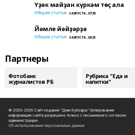
Үҙәк майҙан күркәм төҫ ала
Общие статьи
3 АВГУСТА , 07:38
Йәмле йәйҙәрҙә
Общие статьи
3 АВГУСТА , 06:25
Партнеры
Фотобанк
Рубрика "Еда и
журналистов РБ
напитки"
© 2020-2026 Сайт издания "Дим буйзары" Копирование
информации сайта разрешено только с письменного согласия
администрации.
Об использовании персональных данных