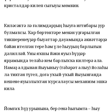
кристалдар килеп сығыуы мөмкин.
Киләсәктә лә ғалимдарҙың һыуға иғтибары ҙур
булмаҡсы. Ҡар бөртөктәре менән уҙғарылған
тикшеренеүҙәр быуаттар дауамында әкиәттәрҙә
бәйән ителгән тере һәм үле һыуҙың барлығын
дәлилләй. Уны яҡшы йәки яуыз һүҙҙәр
ярҙамында теләһә кем барлыҡҡа килтерә ала.
Намаҙ алдынан йыуыныу (тәһәрәт алыу) йолаһы
ла тиктән түгел, доға уҡый-уҡый йыуынғанда
кешене яуызлыҡтан ҡурсалаусы механизм эшкә
килә.
Йомғаҡ һүҙ урынына, бер генә һығымта – һыу