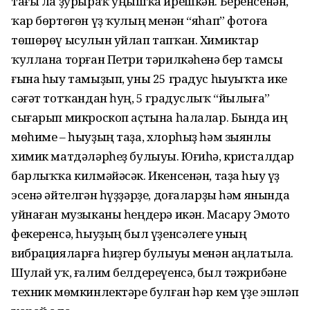
тағы ла ҙурыраҡ уңышҡа ирешкән. Беренсенән,
ҡар бөртөгөн үҙ ҡулың менән “яһап” фотоға
төшөрөү ысулын уйлап тапҡан. Химиктар
ҡуллана торған Петри тәрилкәһенә бер тамсы
ғына һыу тамыҙып, уны 25 градус һыуыҡта ике
сәғәт тотҡандан һуң, 5 градуслыҡ “йылыға”
сығарып микроскоп аҫтына һалалар. Бында иң
мөһиме – һыуҙың таҙа, хлорһыҙ һәм зыянлы
химик матдәләрһеҙ булыуы. Юғиһә, кристалдар
барлыҡҡа килмәйәсәк. Икенсенән, таҙа һыу үҙ
эсенә әйтелгән һүҙҙәрҙе, доғаларҙы һәм янында
уйнаған музыканы һеңдерә икән. Масару Эмото
фекеренсә, һыуҙың был үҙенсәлеге уның
вибрацияларға һиҙгер булыуы менән аңлатыла.
Шулай уҡ, ғалим белдереүенсә, был тәжрибәне
техник мөмкинлектәре булған һәр кем үҙе эшләп