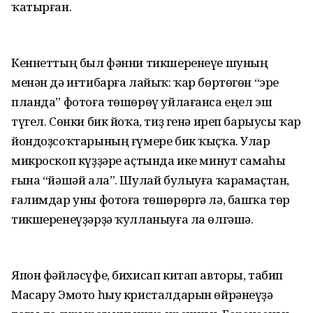
ҡатырған.
Кеннеттың был фәнни тикшеренеүе шуның
менән дә иғтибарға лайыҡ: ҡар бөртөгөн “эре
планда” фотоға төшөрөү уйлағанса еңел эш
түгел. Сөнки бик йоҡа, тиҙ генә иреп барыусы ҡар
йондоҙсоҡтарының ғүмере бик ҡыҫҡа. Улар
микроскоп күҙҙәре аҫтында ике минут самаһы
ғына “йәшәй ала”. Шулай булыуға ҡарамаҫтан,
ғалимдар уны фотоға төшөрөргә лә, башҡа төр
тикшеренеүҙәрҙә ҡулланыуға ла өлгәшә.
Япон фәйләсүфе, бихисап китап авторы, табип
Масару Эмото һыу кристалдарын өйрәнеүҙә