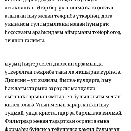
асыҡланған. Әгәр бер үк шишмә йә ҡоҙоҡтан
алынған һыу менән тәжрибә үткәрһәң, доға
уҡығансы тултырылғаны менән һуңыраҡ
һоҫолғаны араһындағы айырманы тойорһоғоҙ,
ти япон ғалимы.
Һыуҙың һиҙгерлеген диоксин ярҙамында
үткәрелгән тәжрибә тағы ла яҡшыраҡ күрһәтә.
Диоксин – ул зыянлы, йылға-күлдәргә, һыу
һаҡлағыстарына зарарлы матдәләр
сығанаҡтарынан ямғыр, ел булышлығы менән
килеп эләгә. Уның менән зарарланған һыу
туңмай, унда кристалдар ҙа барлыҡҡа килмәй.
Фильтрҙар менән таҙартҡан осраҡта ғына
формаһы буйынса тейешенсә камил булмаған