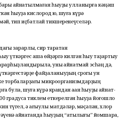
 бары ҡайнатылмаған һыуҙы ҡулланырға кәңәш
ткән һыуҙа кислород юҡ, шуға күрә
әй, тип иҫбатлай тикшеренеүселәр.
дағы зарарлы, сир та­ратҡан
Һыу үткәргес аша өйҙәргә килгән һыу таҙартыу
арарһыҙландырыла, уны ҡай­нат­май эсһәң дә,
у үткәргес­тәрҙе файҙаланыуҙың срогы ун
ке торбаларҙағы микро­орга­низм­дарҙың
а була, шуға күрә крандан аҡҡан һыуҙы ҡай­нат­
00 градусҡа тиклем етке­релгән һыуҙа йоғошло
ин түгел, ә ағыулы матдәләр, мәҫә­лән, хлор
тәүенә ҡайнат­ҡан­да һыуҙың “ҡатылығы” йомшара,