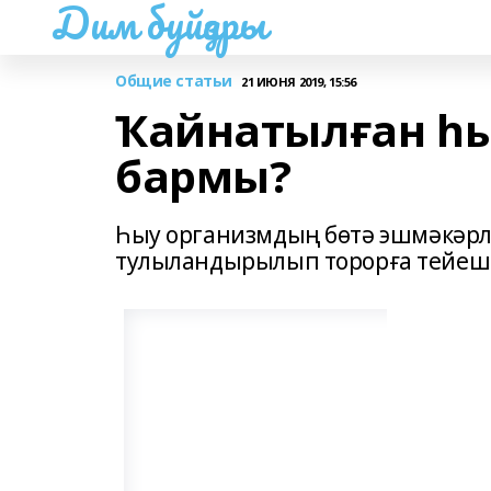
Дим буйҙары
Общие статьи
21 ИЮНЯ 2019, 15:56
Ҡайнатылған һ
бармы?
Һыу организмдың бөтә эшмәкәрл
тулыландырылып торорға тейеш