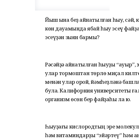
Йыш ҡына беҙ ҡайнатылған һыу, сәй, 
көн дауамында ябай һыу эсеү файҙал
эсеүҙән зыян бармы?
Рәсәйҙә ҡайнатылған һыуҙы “ауыр”, х
улар тормоштан төрлө миҫал килте
менән улар ҡорой, йәмһеҙ­ләнә башл
була. Калифорния университеты ға­
организм өсөн бер файҙаһы ла юҡ.
Һыуҙағы кислородтың эре молекула
һәм вита­мин­дарҙы “эйәртеү” һәм ҡан