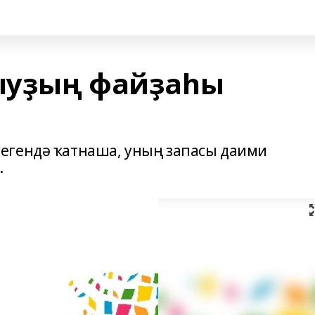
ыуҙың файҙаһы
егендә ҡатнаша, уның запасы даими
.