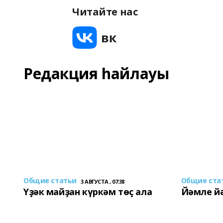
Читайте нас
Редакция һайлауы
Общие статьи
Общие ста
3 АВГУСТА , 07:38
Үҙәк майҙан күркәм төҫ ала
Йәмле й