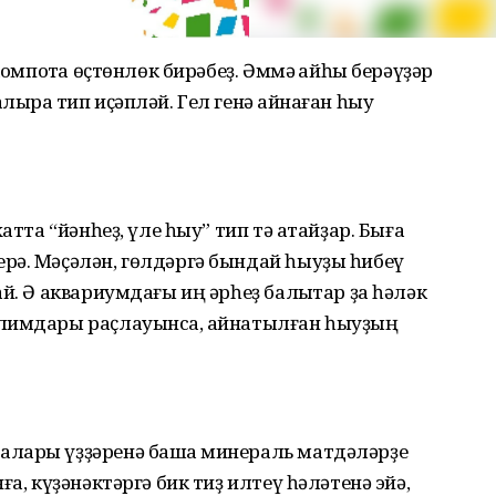
компотҡа өҫтөнлөк бирәбеҙ. Әммә ҡайһы берәүҙәр
ыраҡ тип иҫәпләй. Гел генә ҡайнаған һыу
атта “йәнһеҙ, үле һыу” тип тә атайҙар. Быға
рә. Мәҫәлән, гөлдәргә бындай һыуҙы һибеү
ай. Ә аквариумдағы иң әрһеҙ балыҡтар ҙа һәләк
лим­дары раҫлауынса, ҡайнатыл­ған һыуҙың
лары үҙҙәренә башҡа минераль матдәләрҙе
ға, күҙә­нәк­тәргә бик тиҙ илтеү һәләтенә эйә,