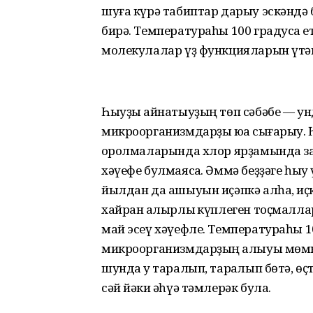
шуға күрә табиптар дарыу эскәндә
бирә. Температураһы 100 градусҡа е
молекулалар үҙ функцияларын үтәм
Һыуҙы ҡайнатыуҙың төп сә­бәбе — ун
микроорганизмдарҙы юҡҡа сығарыу. 
ҡо­рол­маларында хлор ярҙа­мында з
хәүефе булмая­саҡ. Әммә беҙҙәге һы
йылдан да ашыуын иҫәпкә алһаҡ, иҫ
хайран ҡалырлыҡ күплеген тоҫмалларғ
май эсеү хәүефле. Темпера­тураһы 1
микро­орга­низмдарҙың ҡалыуы мөмк
шунда уҡ таралып, тар­ҡалып бөтә, өҫ
сәй йәки ҡәһүә тәмлерәк була.