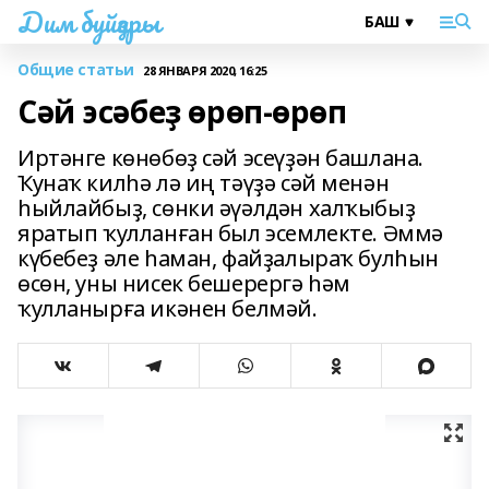
Дим буйҙары
Общие статьи
28 ЯНВАРЯ 2020, 16:25
Сәй эсәбеҙ өрөп-өрөп
Иртәнге көнөбөҙ сәй эсеүҙән башлана.
Ҡунаҡ килһә лә иң тәүҙә сәй менән
һыйлайбыҙ, сөнки әүәлдән халҡыбыҙ
яратып ҡулланған был эсемлекте. Әммә
күбебеҙ әле һаман, файҙалыраҡ булһын
өсөн, уны нисек бешерергә һәм
ҡулланырға икәнен белмәй.