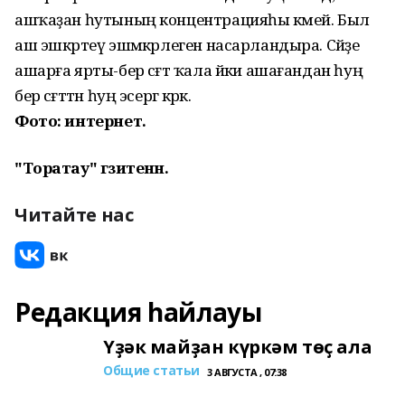
ашҡаҙан һутының концентрацияһы кәмей. Был
аш эшкәртеү эшмәкәрлеген насарландыра. Сәйҙе
ашарға ярты-бер сәғәт ҡала йәки ашағандан һуң
бер сәғәттән һуң эсергә кәрәк.
Фото: интернет.
"Торатау" гәзитенән.
Читайте нас
Редакция һайлауы
Үҙәк майҙан күркәм төҫ ала
Общие статьи
3 АВГУСТА , 07:38