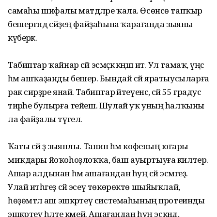
самаһы шифалы матдәләре ҡала. Өсөнсө тапҡыр
бешергәндә сәйҙең файҙаһына ҡарағанда зыяны
күберәк.
Табиптар ҡайнар сәй эсмәҫкә кәңәш итә. Ул тамаҡ, үңәс
һәм ашҡаҙанды бешерә. Бындай сәй яратыусыларға
рак сирҙәре янай. Табиптар әйтеүенсә, сәй 55 градус
тирәһе булырға тейеш. Шулай уҡ уның һалҡыны
ла файҙалы түгел.
Ҡаты сәй ҙә зыянлы. Танин һәм кофеның юғары
миҡдары йоҡоһоҙлоҡҡа, баш ауыртыуға килтерә.
Ашар алдынан һәм ашағандан һуң сәй эсмәгеҙ.
Улай итһәгеҙ сәй эсеү төкөрөктө шыйыҡлай,
һөҙөмтәлә аш эшкәртеү системаһының протеинды
эшкәртеү һәләте кәмей. Ашағандан һуң эскәндә,