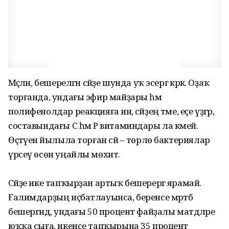
Мәҫәлән, бешерелгән сәйҙе шунда уҡ эсергә кәрәк. Оҙаҡ
торғанда, ундағы эфир майҙары һәм
полифенолдар реакцияға инә, сәйҙең тәме, еҫе үҙгәрә,
составындағы С һәм Р витаминдары ла кәмей.
Өҫтәүенә йылыла торған сәй – төрлө бактериялар
үрсеү өсөн уңайлы мөхит.
Сәйҙе ике тапҡырҙан артыҡ беше­рергә ярамай.
Ғалимдарҙың иҫбат­лауынса, беренсе мәртәбә
бешергәндә, ундағы 50 процент файҙалы матдәләре
юҡҡа сыға, икенсе тапҡырына 35 процент