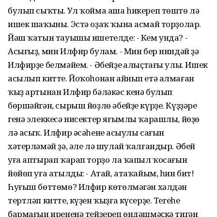
булып сыҡты. Ул ҡойма аша һикереп төштө лә
ишек шаҡыны. Эстә оҙаҡ ҡына асмай торҙолар.
Йәш ҡатын тауышы ишетелде: - Кем унда? -
Асығыҙ, мин Илфир булам. - Мин бер ниндәй ҙә
Илфирҙе белмәйем. - Әбейҙең алыҫтағы улы. Ишек
асылып китте. Йоҡоһонан айнып етә алмаған
ҡыҙ артынан Илфир бәләкәс кенә булып
бөршәйгән, сырыш йөҙлө әбейҙе күрҙе. Күҙҙәре
генә элеккесә нисектер яғымлы ҡарашлы, йөҙө
лә асыҡ. Илфир әсәһенең асыулы сағын
хәтерләмәй ҙә, әле лә шулай ҡалғандыр. Әбей
уға аптырап ҡарап торҙо ла ҡапыл ҡосағын
йөйөп уға атылды: - Атай, атаҡайым, һин бит!
Һуғыш бөттөмө? Илфир көтөлмәгән хәлдән
тертләп китте, күҙен ҡыҙға күсерҙе. Тегеһе
бармағын ирененә тейҙереп өндәшмәҫкә тигән