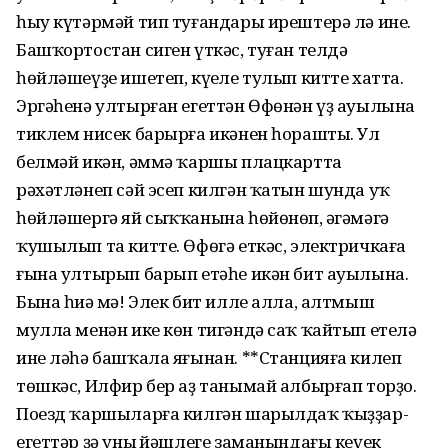
һыу күтәрмәй тип туғандары ирештерә лә ине.
Башҡортостан сиген үткәс, туған телдә
һөйләшеүҙе ишетеп, күңеле тулып китте хатта.
Эргәһенә ултырған егеттән Өфөнән үҙ ауылына
тиклем нисек барырға икәнен һорашты. Ул
белмәй икән, әммә ҡаршы плацкартта
рәхәтләнеп сәй эсеп килгән ҡатын шунда уҡ
һөйләшергә яй сыҡҡанына һөйөнөп, әңгәмәгә
ҡушылып та китте. Өфөгә еткәс, электричкаға
ғына ултырып барып етәһе икән бит ауылына.
Бына һиңә мә! Элек бит илле алла, алтмыш
мулла менән ике көн тигәндә саҡ ҡайтып етелә
ине ләһә башҡала яғынан. **Станцияға килеп
төшкәс, Илфир бер аҙ танымай албырғап торҙо.
Поезд ҡаршыларға килгән шарылдаҡ ҡыҙҙар-
егеттәр ҙә уның йәшлеге заманындағы кеүек