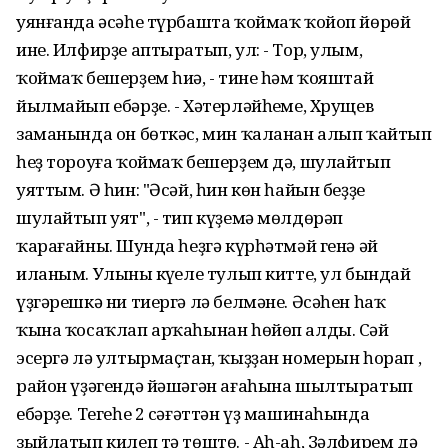
уянғанда әсәһе түрбашта ҡоймаҡ ҡойоп йөрөй
ине. Илфирҙе аптыратып, ул: - Тор, улым,
ҡоймаҡ бешерҙем һиңә, - тине һәм ҡояштай
йылмайып ебәрҙе. - Хәтерләйһеңме, Хрущев
заманында он бөткәс, мин ҡаланан алып ҡайтып
һеҙ тороуға ҡоймаҡ бешерҙем дә, шулайтып
уяттым. Ә һин: "Әсәй, һин көн һайын беҙҙе
шулайтып уят", - тип күҙемә мөлдөрәп
ҡарағайның. Шунда һеҙгә күрһәтмәй генә әй
иланым. Улының күңеле тулып китте, ул бындай
үҙгәрешкә ни тиергә лә белмәне. Әсәһен һаҡ
ҡына ҡосаҡлап арҡаһынан һөйөп алды. Сәй
эсергә лә ултырмаҫтан, ҡыҙҙан номерын һорап ,
район үҙәгендә йәшәгән ағаһына шылтыратып
ебәрҙе. Тегеһе 2 сәғәттән үҙ машинаһында
зыйлатып килеп тә төштө. - Аһ-аһ, Зәлфирем дә