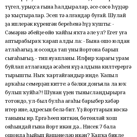
түгел, урыҫса ғына һалдыралар, әсе-сөсө һүҙҙәр
ҙә ҡыҫтыралар. Эсеп тә алғандар буғай. Шулай
ҙа иплерәк күренгән береһенә һүҙ ҡушты: -
Сәмәриә әбейҙең өйө ҡайһы яҡта әле ул? Егет уға
аптырабыраҡ ҡарап алды ла: - Бына ошо юлдан
атлаһағыҙ, иң осонда тап уның йортона барып
сығаһығыҙ, - тип яуапланы. Илфир ҡараңғы урам
буйлап атлағанда әсәһен күҙ алдына килтерергә
тырышты. Ныҡ ҡартайғандыр инде. Ҡапыл
арҡаһы семерҙәп китте: ә бәлки донъяла ла юҡ
булып ҡуйһа?! Шунан үҙен тынысландырырға
тотондо, ул-был булһа ағаһы барыбер хәбәр
итер ине, адресын белә бит. Үҙ йорттарын көскә
таныны ир. Ергә һеңеп киткән, бөтөнләй ҡош
ояһындай ғына йорт икән дә... Нисек 7 бала
ошонда һыйып йәшәнеләр икән? Ҡапҡа бикле