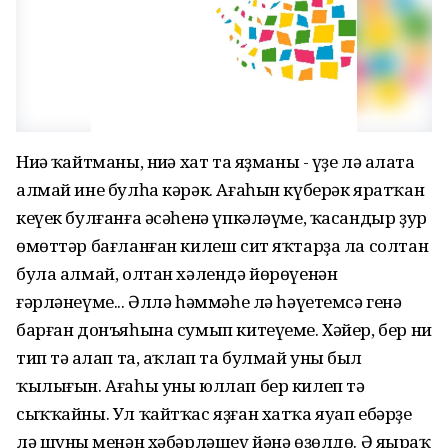
Ниңә ҡайтманы, ниңә хат та яҙманы - үҙе лә аңлата
алмай ине булһа кәрәк. Ағаһын күберәк яратҡан
кеүек булғанға әсәһенә үпкәләүме, ҡасандыр ҙур
өмөттәр бағланған килеш сит яҡтарҙа ла солтан
була алмай, олтан хәлендә йөрөүенән
ғәрләнеүме... Әллә һәммәһе лә һәүетемсә генә
барған донъяһына сумып китеүеме. Хәйер, бер ни
тип тә аңлап та, аҡлап та булмай уның был
ҡылығын. Ағаһы уны юллап бер килеп тә
сыҡҡайны. Ул ҡайтҡас яҙған хатҡа яуап ебәрҙе
лә шуның менән хәбәрләшеү йәнә өҙөлдө. Ә яңыраҡ