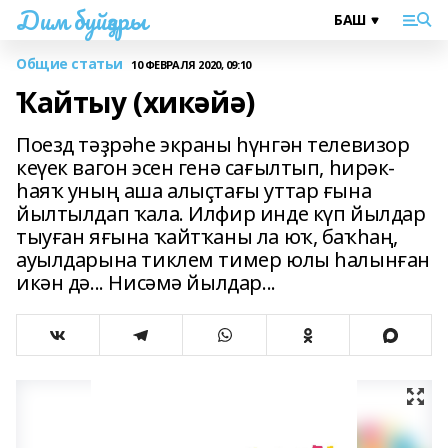
Дим буйҙары
Общие статьи
10 ФЕВРАЛЯ 2020, 09:10
Ҡайтыу (хикәйә)
Поезд тәҙрәһе экраны һүнгән телевизор
кеүек вагон эсен генә сағылтып, һирәк-
һаяҡ уның аша алыҫтағы уттар ғына
йылтылдап ҡала. Илфир инде күп йылдар
тыуған яғына ҡайтҡаны ла юҡ, баҡһаң,
ауылдарына тиклем тимер юлы һалынған
икән дә... Нисәмә йылдар...