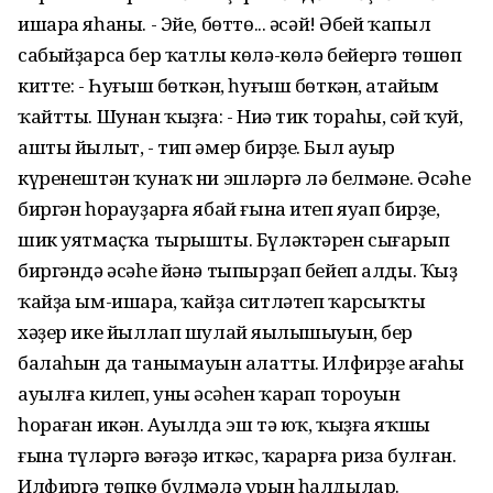
ишара яһаны. - Эйе, бөттө... әсәй! Әбей ҡапыл
сабыйҙарса бер ҡатлы көлә-көлә бейергә төшөп
китте: - Һуғыш бөткән, һуғыш бөткән, атайым
ҡайтты. Шунан ҡыҙға: - Ниңә тик тораһың, сәй ҡуй,
ашты йылыт, - тип әмер бирҙе. Был ауыр
күренештән ҡунаҡ ни эшләргә лә белмәне. Әсәһе
биргән һорауҙарға ябай ғына итеп яуап бирҙе,
шик уятмаҫҡа тырышты. Бүләктәрен сығарып
биргәндә әсәһе йәнә тыпырҙап бейеп алды. Ҡыҙ
ҡайҙа ым-ишара, ҡайҙа ситләтеп ҡарсыҡтың
хәҙер ике йыллап шулай яңылышыуын, бер
балаһын да танымауын аңлатты. Илфирҙең ағаһы
ауылға килеп, уның әсәһен ҡарап тороуын
һораған икән. Ауылда эш тә юҡ, ҡыҙға яҡшы
ғына түләргә вәғәҙә иткәс, ҡарарға риза булған.
Илфиргә төпкө бүлмәлә урын һалдылар.