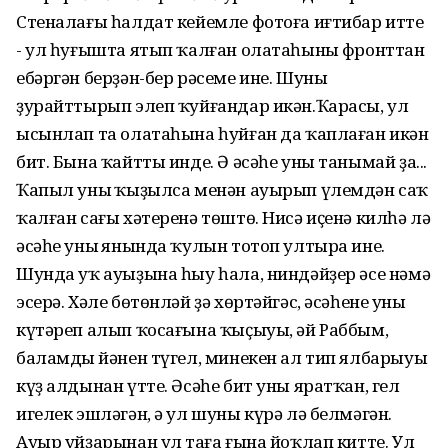
Стеналағы һалдат кейемле фотоға иғтибар итте
- ул һуғышта ятып ҡалған олатаһының фронттан
ебәргән берҙән-бер рәсеме ине. Шуны
ҙурайттырып элеп ҡуйғандар икән.Ҡарасы, ул
ысынлап та олатаһына һуйған да ҡаплаған икән
бит. Бына ҡайтты инде. Ә әсәһе уны танымай ҙа...
Ҡапыл уның ҡыҙылса менән ауырып үлемдән саҡ
ҡалған сағы хәтеренә төштө. Нисә иҫенә килһә лә
әсәһе уның янында ҡулын тотоп ултыра ине.
Шунда уҡ ауыҙына һыу һала, ниндәйҙер әсе нәмә
эсерә. Хәле бөтөнләй ҙә хөртәйгәс, әсәһенең уны
күтәреп алып ҡосағына ҡыҫыуы, әй Раббым,
баламдың йәнен түгел, минекен ал тип ялбарыуы
күҙ алдынан үтте. Әсәһе бит уны яратҡан, гел
игелек эшләгән, ә ул шуны күрә лә белмәгән.
Ауыр уйҙарынан ул таңға ғына йоҡлап китте. Ул