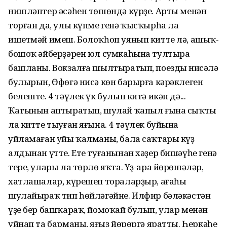
нишләптер әсәһен төшөндә күрҙе. Арты менән
торған да, улы күпме генә ҡысҡырһа ла
ишетмәй имеш. Болоҡһоп уянып китте лә, ашыҡ-
бошоҡ әйберҙәрен юл сумкаһына тултыра
башланы. Вокзалға шылтыратып, поездың нисәлә
булырын, Өфөгә нисә көн барырға кәрәклеген
белеште. 4 тәүлек үк булып китә икән дә...
Ҡатынын аптыратып, шулай ҡапыл ғына сыҡты
ла китте тыуған яғына. 4 тәүлек буйына
уйламаған уйы ҡалманы, бала саҡтары күҙ
алдынан үтте. Ете туғанынан хәҙер бишәүһе генә
тере, улары ла төрлө яҡта. Үҙ-ара йөрөшәләр,
хатлашалар, күрешеп тораларҙыр, ағаһы
шулайыраҡ тип һөйләгәйне. Илфир бәләкәстән
үҙе бер башҡараҡ, йомоҡай булып, улар менән
уйнап та барманы, яңғыҙ йөрөргә яратты. Һеркәһе