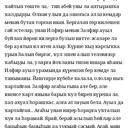
ҡайтып төштө лә, - тип әбей уны ла аптырашҡа
ҡалдырҙы. Өлкән улын да ошоғаса әллә кемдәр
менән бутап торған икән. Бергәләп гөр килешеп
сәй эстеләр, унан Илфир менән Зәлфир ауыл
буйлап йөрөп килергә булып китте: әсәләре лә
бер аҙ ятып ял итеп алыр. Күрше ҡыҙ ҡарсыҡҡа
урын һалып биргәс, ҡул эшен алып телевизор
ҡабыҙҙы ла, уларға йоҡланы тигән ишара яһаны.
Илфир ауыл урамында күренгән бер кемде лә
таныманы. Йәштәрҙең күбеһе ҡалала, ололар ныҡ
ҡартайған. Зәлфир ағаһы ғына әле бер, әле
икенсе ҡарт янына барып ҡул биреп күрешә лә,
хәл-әхүәл һорашҡас, алға атлауын белә. Ауыл да
ҡартайған... Ағаһы унан ниҙер һорарға уҡталып
ҡуя ла һорамай. Ярай, берәй асылып һөйләр әле
барыһын-барыһын да түкмәй-сәсмәй. Ағай, мин