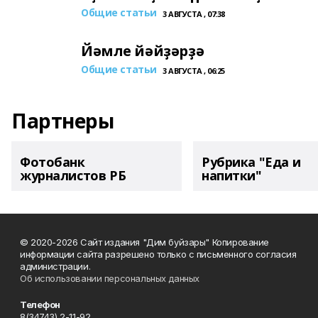
Общие статьи
3 АВГУСТА , 07:38
Йәмле йәйҙәрҙә
Общие статьи
3 АВГУСТА , 06:25
Партнеры
Фотобанк
Рубрика "Еда и
журналистов РБ
напитки"
© 2020-2026 Сайт издания "Дим буйзары" Копирование
информации сайта разрешено только с письменного согласия
администрации.
Об использовании персональных данных
Телефон
8(34743) 2-11-92