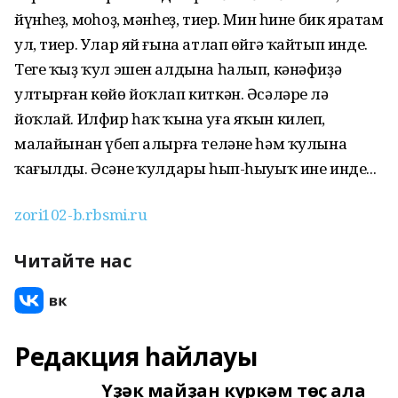
йүнһеҙ, моңһоҙ, мәнһеҙ, тиер. Мин һине бик яратам
ул, тиер. Улар яй ғына атлап өйгә ҡайтып инде.
Теге ҡыҙ ҡул эшен алдына һалып, кәнәфиҙә
ултырған көйө йоҡлап киткән. Әсәләре лә
йоҡлай. Илфир һаҡ ҡына уға яҡын килеп,
маңлайынан үбеп алырға теләне һәм ҡулына
ҡағылды. Әсәнең ҡулдары һып-һыуыҡ ине инде...
zori102-b.rbsmi.ru
Читайте нас
Редакция һайлауы
Үҙәк майҙан күркәм төҫ ала