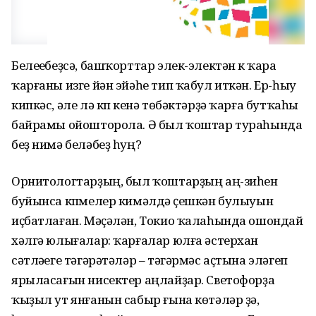
Белеүебеҙсә, башҡорттар элек-электән үк ҡара
ҡарғаны изге йән эйәһе тип ҡабул иткән. Ер-һыу
кипкәс, әле лә күп кенә төбәктәрҙә ҡарға бутҡаһы
байрамы ойошторола. Ә был ҡоштар тураһында
беҙ нимә беләбеҙ һуң?
Орнитологтарҙың, был ҡоштарҙың аң-зиһен
буйынса күпмелер кимәлдә үҫешкән булыуын
иҫбатлаған. Мәҫәлән, Токио ҡалаһында ошондай
хәлгә юлығалар: ҡарғалар юлға әстерхан
сәтләүеге тәгәрәтәләр – тәгәрмәс аҫтына эләгеп
ярыласағын нисектер аңлайҙар. Светофорҙа
ҡыҙыл ут янғанын сабыр ғына көтәләр ҙә,