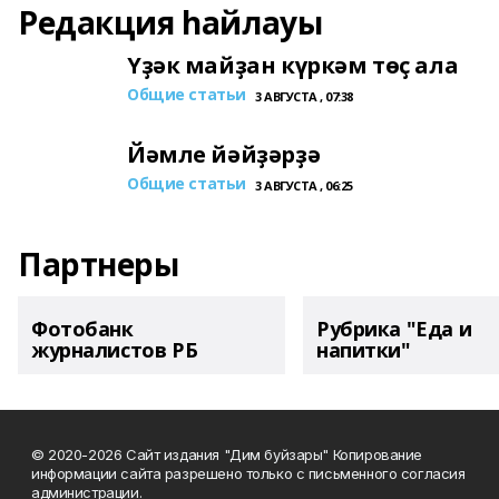
Редакция һайлауы
Үҙәк майҙан күркәм төҫ ала
Общие статьи
3 АВГУСТА , 07:38
Йәмле йәйҙәрҙә
Общие статьи
3 АВГУСТА , 06:25
Партнеры
Фотобанк
Рубрика "Еда и
журналистов РБ
напитки"
© 2020-2026 Сайт издания "Дим буйзары" Копирование
информации сайта разрешено только с письменного согласия
администрации.