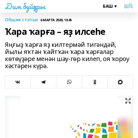
Дим буйҙары
Общие статьи
6 МАРТА 2020, 10:45
Ҡара ҡарға – яҙ илсеһе
Яңғыҙ ҡарға яҙ килтермәй тигәндәй,
йылы яҡтан ҡайтҡан ҡара ҡарғалар
көтөүҙәре менән шау-гөр килеп, оя ҡороу
хәстәрен күрә.