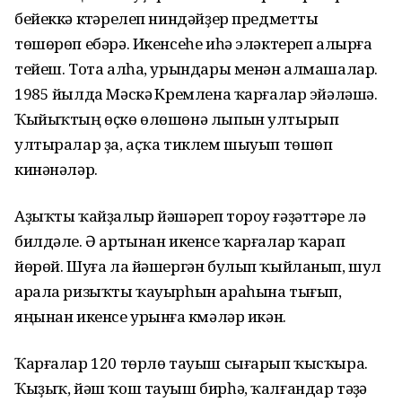
бейеккә күтәрелеп ниндәйҙер предметты
төшөрөп ебәрә. Икенсеһе иһә эләктереп алырға
тейеш. Тота алһа, урындары менән алмашалар.
1985 йылда Мәскәү Кремлена ҡарғалар эйәләшә.
Ҡыйыҡтың өҫкө өлөшөнә лыпын ултырып
ултыралар ҙа, аҫҡа тиклем шыуып төшөп
кинәнәләр.
Аҙыҡты ҡайҙалыр йәшәреп тороу ғәҙәттәре лә
билдәле. Ә артынан икенсе ҡарғалар ҡарап
йөрөй. Шуға ла йәшергән булып ҡыйланып, шул
арала ризыҡты ҡауырһын араһына тығып,
яңынан икенсе урынға күмәләр икән.
Ҡарғалар 120 төрлө тауыш сығарып ҡысҡыра.
Ҡыҙыҡ, йәш ҡош тауыш бирһә, ҡалғандар тәүҙә