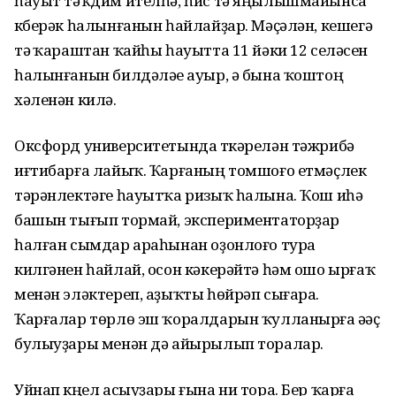
һауыт тәҡдим ителһә, һис тә яңылышмайынса
күберәк һалынғанын һайлайҙар. Мәҫәлән, кешегә
тәү ҡараштан ҡайһы һауытта 11 йәки 12 селәүсен
һалынғанын билдәләүе ауыр, ә бына ҡоштоң
хәленән килә.
Оксфорд университетында үткәрелән тәжрибә
иғтибарға лайыҡ. Ҡарғаның томшоғо етмәҫлек
тәрәнлектәге һауытҡа ризыҡ һалына. Ҡош иһә
башын тығып тормай, экспериментаторҙар
һалған сымдар араһынан оҙонлоғо тура
килгәнен һайлай, осон кәкерәйтә һәм ошо ырғаҡ
менән эләктереп, аҙыҡты һөйрәп сығара.
Ҡарғалар төрлө эш ҡоралдарын ҡулланырға әүәҫ
булыуҙары менән дә айырылып торалар.
Уйнап күңел асыуҙары ғына ни тора. Бер ҡарға