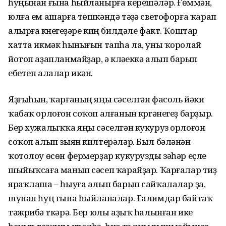
һуңынан ғына һыйланырға керешәләр. Ғөмүмән,
юлға ем ашарға төшкәндә тәүҙә светофорға ҡарап
алырға күнегеүҙәре киң билдәле факт. Ҡоштар
хатта икмәк һынығын тапһа ла, уны ҡоролай
йотоп аҙапланмайҙар, ә күләүеккә алып барып
ебетеп алалар икән.
Яҙғыһын, ҡарғаның яңы сәселгән фасоль йәки
ҡабаҡ орлоғон соҡоп алғанын күргәнегеҙ барҙыр.
Бер хужалыҡҡа яңы сәселгән кукуруз орлоғон
соҡоп алып зыян килтерәләр. Был бәләнән
ҡотолоу өсөн фермерҙар кукурузды зәһәр еҫле
шыйыҡсаға манып сәсеп ҡарайҙар. Ҡарғалар тиҙ
яраҡлаша – һыуға алып барып сайҡалалар ҙа,
шунан һуң ғына һыйланалар. Ғалимдар байтаҡ
тәжрибә үткәрә. Бер юлы аҙыҡ һалынған ике