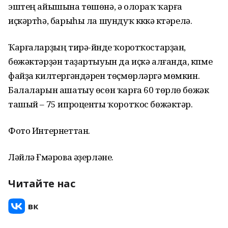
эштең айышына төшөнә, ә олораҡ ҡарға
иҫкәртһә, барыһы ла шундуҡ күккә күтәрелә.
Ҡарғаларҙың тирә-йүнде ҡоротҡостарҙан,
бөжәктәрҙән таҙартыуын да иҫкә алғанда, күпме
файҙа килтергәндәрен төҫмөрләргә мөмкин.
Балаларын ашатыу өсөн ҡарға 60 төрлө бөжәк
ташый – 75 ипроценты ҡоротҡос бөжәктәр.
Фото Интернеттан.
Ләйлә Ғүмәрова әҙерләне.
Читайте нас