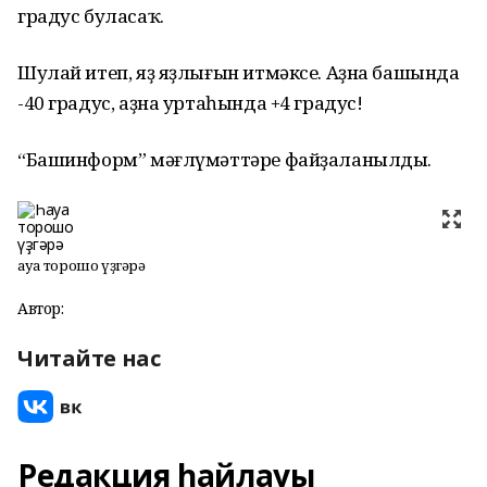
градус буласаҡ.
Шулай итеп, яҙ яҙлығын итмәксе. Аҙна башында
-40 градус, аҙна уртаһында +4 градус!
“Башинформ” мәғлүмәттәре файҙаланылды.
Һауа торошо үҙгәрә
Автор:
Читайте нас
Редакция һайлауы