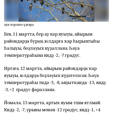
Һауа торошо үҙгәрә
Бөгөн, 11 мартта, бер аҙ ҡар яуыуы, айырым
райондарҙа буран, юлдарға ҡар һырынтыһы
һалыуы, боҙлауыҡ күҙаллана. Һауа
температураһына көндөҙ -2, -7 градус.
Иртәгә, 12 мартта, айырым райондарҙа ҡар
яуыуы, юлдарҙа боҙлауыҡ күҙәтеләсәк. Һауа
температураһы төндә -3, -8, аяҙытҡанда -13, көндөҙ
-3, +2 градус фаразлана.
Йомала, 13 мартта, артыҡ яуым-төшөм көтөлмәй.
Көндөҙ -2, -7, урыны менән -12 градус, көндөҙ -1, +4