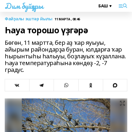
Дим буйҙары
Файҙалы эштәр йылы
11 МАРТА , 08:46
Һауа торошо үҙгәрә
Бөгөн, 11 мартта, бер аҙ ҡар яуыуы,
айырым райондарҙа буран, юлдарға ҡар
һырынтыһы һалыуы, боҙлауыҡ күҙаллана.
Һауа температураһына көндөҙ -2, -7
градус.