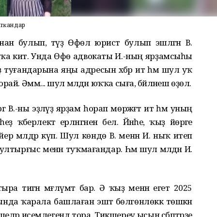
апҡандар
 булып, тәүҙә Өфөлә юрист булып эшләгән В.
а китә. Унда Өфө адвокаты И.-ның ярҙамсыһы
 туғандарына яңы адресын хәбәр итә һәм шул уҡ
й. Әммә... шул мәлдән юҡҡа сыға, бәйләнеш өҙөлә.
В.-ны эҙләүҙә ярҙам һорап мөрәжәғәт итә һәм уның
 ҡәберлектә ерләнгәнен белә. Йәнәһе, ҡыҙ йөрәге
йер мәлдәр күп. Шул көндө В. менән И. ныҡ итеп
лтырғыс менән туҡмағандар. Һәм шул мәлдән И.
лтыра тигән мәғлүмәт бар. Ә ҡыҙ менән егет 2025
нда ҡарала башлаған эштә бөлгөнлөккә төшкән
ләр исемлегендә тора. Тикшереү ысын сәбәптәрҙе