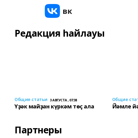
Редакция һайлауы
Общие статьи
Общие ста
3 АВГУСТА , 07:38
Үҙәк майҙан күркәм төҫ ала
Йәмле й
Партнеры