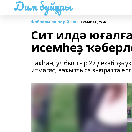
Дим буйҙары
Файҙалы эштәр йылы
27 МАРТА , 15:45
Сит илдә юғалғ
исемһеҙ ҡәберл
Баҡһаң, ул былтыр 27 декабрҙә үк
итмәгәс, ваҡытлыса зыяратта ерлә