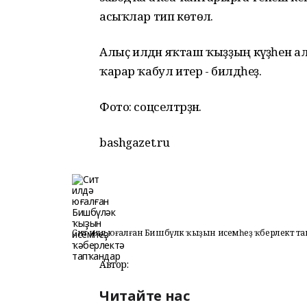
асыҡлар тип көтөлә.
Алыҫ илдән яҡташ ҡыҙҙың кәүҙәһен 
ҡарар ҡабул итер - билдәһеҙ.
Фото: соцселтәрҙән.
bashgazet.ru
Сит илдә юғалған Бишбүләк ҡыҙын исемһеҙ ҡәберлектә т
Автор:
Читайте нас