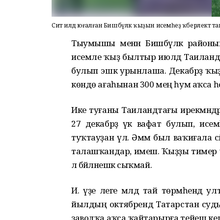
Сит илдә юғалған Бишбүләк ҡыҙын исемһеҙ ҡәберлектә т
Тыумышы менән Бишбүләк районынан
исемле ҡыҙ былтыр июлдә Таиландҡ
булып эшкә урынлаша. Декабрҙә ҡыҙ
көндө ағаһынан 300 мең һум аҡса һора
Ике туғаны Таиландтағы ирекмәндәргә 
27 декабрҙә үк вафат булып, исемһеҙ
туҡтауҙан үлә. Әммә был ваҡиғала сә
талашҡандар, имеш. Ҡыҙҙы тимер у
лә бәйләнешкә сыҡмай.
И. үҙе әлеге мәлдә тай төрмәһендә у
йылдың октябрендә Татарстан суды
заводҡа аҡса ҡайтарырға тейеш кеше