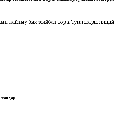
алып ҡайтыу бик ҡыйбат тора. Туғандары ниндәй
апҡандар