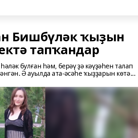
ан Бишбүләк ҡыҙын
ектә тапҡандар
 һәләк булған һәм, берәү ҙә кәүҙәһен талап
нгән. Ә ауылда ата-әсәһе ҡыҙҙарын көтә...