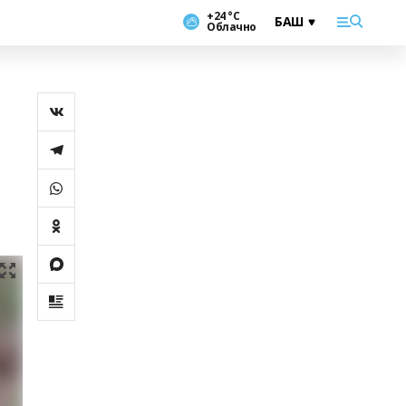
+24 °С
Облачно