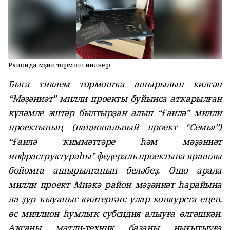
Районда мәҙәни тормош йәнләнер
Быға тиклем тормошҡа ашырылып килгән
“Мәҙәниәт” милли проекты буйынса атҡарылған
күләмле эштәр былтырҙан алып “Ғаилә” милли
проектының (национальный проект “Семья”)
“Ғаилә ҡиммәттәре һәм мәҙәниәт
инфраструктураһы” федераль проектына ярашлы
бойомға ашырылғанын беләбеҙ. Ошо арала
милли проект Миәкә район мәҙәниәт һарайына
ла ҙур ҡыуаныс килтергән: улар конкурста еңеп,
өс миллион һумлыҡ субсидия алыуға өлгәшкән.
Аҡсаны матди-техник базаны нығытыуға