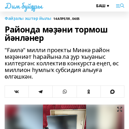
Дим буйҙары
Файҙалы эштәр йылы
14 АПРЕЛЯ , 04:05
Районда мәҙәни тормош
йәнләнер
"Ғаилә" милли проекты Миәкә район
мәҙәниәт һарайына ла ҙур ҡыуаныс
килтергән: коллектив конкурста еңеп, өс
миллион һумлыҡ субсидия алыуға
өлгәшкән.