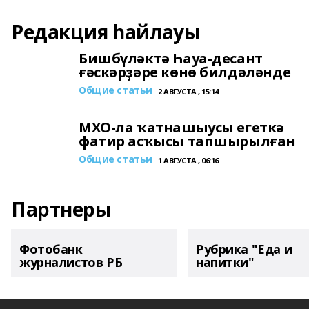
Редакция һайлауы
Бишбүләктә Һауа-десант
ғәскәрҙәре көнө билдәләнде
Общие статьи
2 АВГУСТА , 15:14
МХО-ла ҡатнашыусы егеткә
фатир асҡысы тапшырылған
Общие статьи
1 АВГУСТА , 06:16
Партнеры
Фотобанк
Рубрика "Еда и
журналистов РБ
напитки"