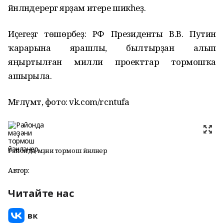
йәнләндерергә ярҙам итере шикһеҙ.
Иҫегеҙгә төшөрәбеҙ: РФ Президенты В.В. Путин
ҡарарына ярашлы, былтырҙан алып
яңыртылған милли проекттар тормошҡа
ашырыла.
Мәғлүмәт, фото: vk.com/rcntufa
Районда мәҙәни тормош йәнләнер
Автор:
Читайте нас