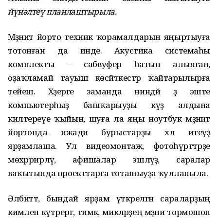
йүнәлтеү планлаштырыла.
Мәҙәниәт йорто техник ҡорамалдарын яңыртыуға
тотонған да инде. Акустика системаһы
комплекты – сабвуфер һатып алынған,
оҙаҡламай тауыш көсәйткестәр ҡайтарылырға
тейеш. Хәҙерге заманда ниндәй ҙә эште
компьютерһыҙ башҡарыуҙы күҙ алдына
килтереүе ҡыйын, шуға ла яңы ноутбук мәҙәниәт
йортонда ижади бурыстарҙы хәл итеүҙә
ярҙамлаша. Ул видеомонтаж, фотоһүрәттәрҙе
мөхәррирләү, афишалар эшләүҙә, саралар
ваҡытында проекттарға тоташыуҙа ҡулланыла.
Әлбиттә, бындай ярҙам үткәрелгән сараларҙың
кимәлен күтәрергә, тимәк, миәкәләрҙең мәҙәни тормошон