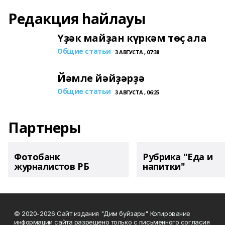
Редакция һайлауы
Үҙәк майҙан күркәм төҫ ала
Общие статьи
3 АВГУСТА , 07:38
Йәмле йәйҙәрҙә
Общие статьи
3 АВГУСТА , 06:25
Партнеры
Фотобанк
Рубрика "Еда и
журналистов РБ
напитки"
© 2020-2026 Сайт издания "Дим буйзары" Копирование
информации сайта разрешено только с письменного согласия