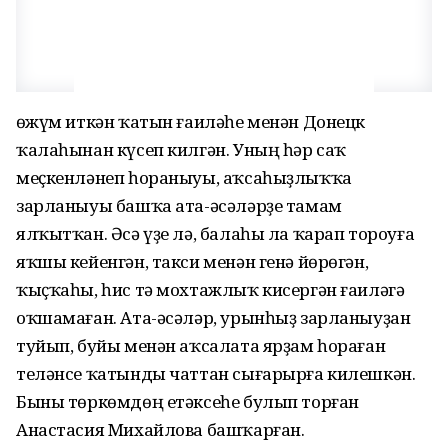
Һөжүм иткән ҡатын ғаиләһе менән Донецк
ҡалаһынан күсеп килгән. Уның һәр саҡ
меҫкенләнеп һораныуы, аҡсаһыҙлыҡҡа
зарланыуы башҡа ата-әсәләрҙе тамам
ялҡытҡан. Әсә үҙе лә, балаһы ла ҡарап тороуға
яҡшы кейенгән, такси менән генә йөрөгән,
ҡыҫҡаһы, һис тә мохтажлыҡ кисергән ғаиләгә
оҡшамаған. Ата-әсәләр, урынһыҙ зарланыуҙан
туйып, буйы менән аҡсалата ярҙам һораған
теләнсе ҡатынды чаттан сығарырға килешкән.
Быны төркөмдөң етәксеһе булып торған
Анастасия Михайлова башҡарған.