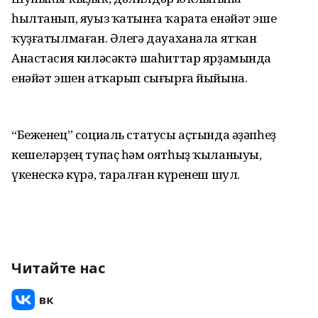
һылтанып, яуыз ҡатынға ҡарата енәйәт эше
ҡуҙғатылмаған. Әлегә дауаханала ятҡан
Анастасия киләсәктә шаһиттар ярҙамында
енәйәт эшен атҡарып сығырға йыйына.
“Беженец” социаль статусы аҫтында әҙәпһеҙ
кешеләрҙең тупаҫ һәм оятһыҙ ҡыланыуы,
үкенескә күрә, таралған күренеш шул.
Читайте нас