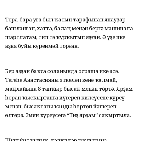
Тора-бара уға был ҡатын тарафынан янауҙар
башланған, хатта, балаң менән бергә машинала
шартлатам, тип тә ҡурҡытып яҙған. Ә үҙе ике
аҙна буйы күренмәй торған.
Бер аҙҙан баҡса соланында осраша ике әсә.
Тегеһе Анастасияны эткеләп кенә ҡалмай,
маңлайына 8 тапҡыр бысаҡ менән төртә. Ярҙам
һорап ҡысҡырғанға йүгереп килеүсене күреү
менән, бысаҡтағы ҡанды һөртөп йәшереп
өлгөрә. Зыян күреүсегә “Тиҙ ярҙам” саҡыртыла.
Шуныһы ҡыҙыҡ, дәлилдәр юҡлығына