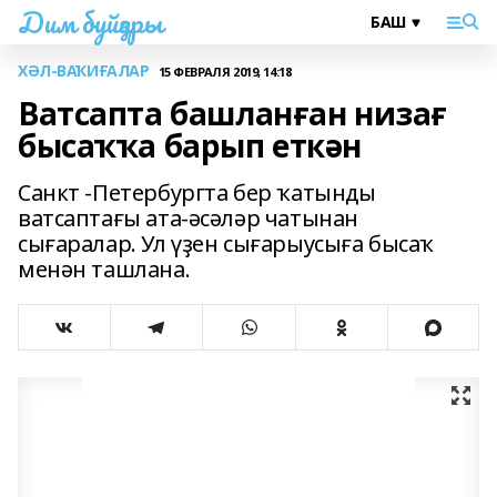
Дим буйҙары
ХӘЛ-ВАҠИҒАЛАР
15 ФЕВРАЛЯ 2019, 14:18
Ватсапта башланған низағ
бысаҡҡа барып еткән
Санкт -Петербургта бер ҡатынды
ватсаптағы ата-әсәләр чатынан
сығаралар. Ул үҙен сығарыусыға бысаҡ
менән ташлана.