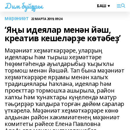
Дим буйҙары
МӘҘӘНИӘТ
22 МАРТА 2019, 09:24
‘Яңы идеялар менән йәш,
креатив кешеләрҙе көтәбеҙ’
Мәҙәниәт хеҙмәткәрҙәре, уларҙың
идеялары һәм тырыш хеҙмәттәре
һөҙөмтәһендә ауылдарыбыҙ ҡыҙыҡлы
тормош менән йәшәй. Тап бына мәҙәниәт
хеҙмәткәрҙәре ярҙамы менән халыҡ
традициялары һаҡлана, идеялар һәм
проекттар тормошҡа ашырыла, район
халҡы һәм ҡунаҡтары күңелендә матур
тәьҫирҙәр ҡалдыра торған дөйөм саралар
үткәрелә. Мәҙәниәт хеҙмәткәрҙәре көнө
алдынан район хакимиәтенең мәҙәниәт
комитеты рәйесе Елена Павловна