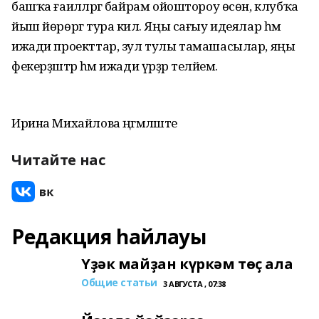
башҡа ғаиләләргә байрам ойоштороу өсөн, клубҡа
йыш йөрөргә тура килә. Яңы сағыу идеялар һәм
ижади проекттар, зул тулы тамашасылар, яңы
фекерҙәштәр һәм ижади үрҙәр теләйем.
Ирина Михайлова әңгәмәләште
Читайте нас
Редакция һайлауы
Үҙәк майҙан күркәм төҫ ала
Общие статьи
3 АВГУСТА , 07:38