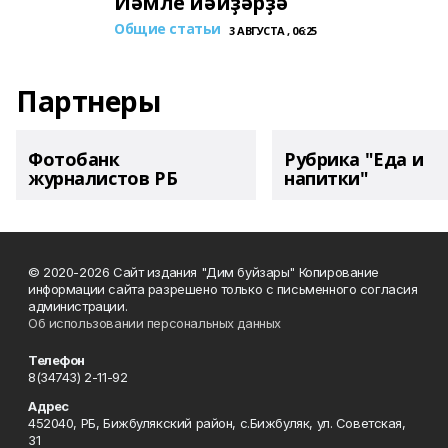
Йәмле йәйҙәрҙә
Общие статьи
3 АВГУСТА , 06:25
Партнеры
Фотобанк
Рубрика "Еда и
журналистов РБ
напитки"
© 2020-2026 Сайт издания "Дим буйзары" Копирование
информации сайта разрешено только с письменного согласия
администрации.
Об использовании персональных данных
Телефон
8(34743) 2-11-92
Адрес
452040, РБ, Бижбулякский район, с.Бижбуляк, ул. Советская,
31