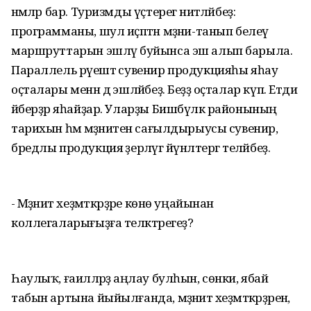
нәмәләр бар. Туризмды үҫтерегә ниәтләйбеҙ:
программаны, шул иҫәптән мәҙәни-танып белеү
маршруттарын эшләү буйынса эш алып барыла.
Параллель рәүештә сувенир продукцияһы яһау
оҫталары менән дә эшләйбеҙ. Беҙҙә оҫталар күп. Етди
әйберҙәр яһайҙар. Уларҙы Бишбүләк районының
тарихын һәм мәҙәниәтен сағылдырыусы сувенир,
бредлы продукция әҙерләүгә йүнәлтергә теләйбеҙ.
- Мәҙәниәт хеҙмәткәрҙәре көнө уңайынан
коллегаларығыҙға теләктәрегеҙ?
Һаулыҡ, ғаиләләрҙә аңлау булһын, сөнки, ябай
табын артына йыйылғанда, мәҙәниәт хеҙмәткәрҙәренә,