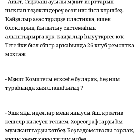
- Айыт, Сиҙәкбаш ауылы мәҙәниәт йорттарын
ныҡлап төҙөкләндереү өсөн нисә йыл көрәшәбеҙ.
Ҡайҙалыр ағас тәҙрәләрҙе пластикка, ишек
блоктарын, йылытыу системаһын
алыштырырға кәрәк, ҡайҙалыр һыуүткәргес юҡ.
Теге йәки был сәбәптәр арҡаһында 26 клуб ремонтҡа
мохтаж.
- Мәҙәниәт Комитеты етәксеһе булараҡ, һеҙ нимә
тураһында хыялланаһығыҙ ?
- Эшкә яңы идеялар менән яныусы йәш, креатив
кешеләр килеүен теләйем. Хореографтарҙы һәм
музыканттарҙы көтәбеҙ. Беҙ ведомстволы торлаҡ,
яҡшы хеҙмәт хаҡы тәҡдим итәбеҙ.