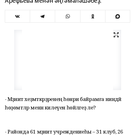
Арефьева менән әңгәмәләшәбеҙ.
- Мәҙәниәт хеҙмәткәрҙәренең һөнәри байрамға ниндәй
һөҙөмтәләр менән килеүен һөйләгеҙ әле?
- Районда 61 мәҙәниәт учреждениеһы – 31 клуб, 26