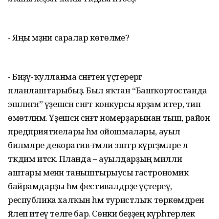
- Яңы мәҙәни саралар көтөләме?
- Биҙәү-ҡулланма сәнғәтен үҫтерергә
планлаштарыбыҙ. Был яҡтан “Башҡортостанда
эшләнгән” үҙешсән сәнғәт конкурсы ярҙам итер, тип
өмөтләнәм. Үҙешсән сәнғәт номерҙарынан тыш, район
предприятиелары һәм ойошмалары, ауыл
биләмәләре декоратив-ғәмәли эштәр күргәҙмәләре лә
тәҡдим итәсәк. Планда – ауылдарҙың милли
аштары менән таныштырыусы гастрономик
байрамдарҙы һәм фестивалдәрҙе үҫтереү,
республика халҡын һәм туристлыҡ төркөмдәрен
йәлеп итеү теләге бар. Сөнки беҙҙең күрһәтерлек