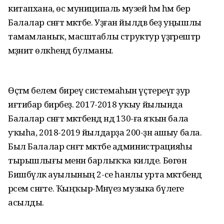
китапхана, өс муниципаль музей һәм һәм бер
Балалар сәнғәт мәктәбе. Уҙған йылдв беҙ уңышлы
тамамланыҡ, масштаблы структур үҙгәрештәр
мәҙәниәт өлкәһендә булманы.
Өҫтәмә белем биреү системаһын үҫтереүгә ҙур
иғтибар бирәбеҙ. 2017-2018 уҡыу йылында
Балалар сәнғәт мәктәбендә ндә 130-ға яҡын бала
уҡыһа, 2018-2019 йылдарҙа 200-ҙән ашыу бала.
Был Балалар сәнғәт мәктәбе администрацияһы
тырышлығы менән барлыҡҡа килде. Бөгөн
Бишбүләк ауылының 2-се һанлы урта мәктәбендә
рәсем сәнғәте. Ҡыңҡыр-Мәнәүез музыка бүлеге
асылды.