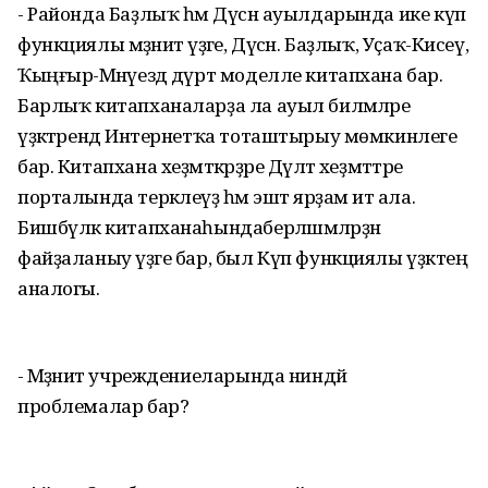
- Районда Баҙлыҡ һәм Дүсән ауылдарында ике күп
функциялы мәҙәниәт үҙәге, Дүсән. Баҙлыҡ, Уҫаҡ-Кисеү,
Ҡыңғыр-Мәнәүездә дүрт моделле китапхана бар.
Барлыҡ китапханаларҙа ла ауыл биләмәләре
үҙәктәрендә Интернетҡа тоташтырыу мөмкинлеге
бар. Китапхана хеҙмәткәрҙәре Дәүләт хеҙмәттәре
порталында теркәлеүҙә һәм эштә ярҙам итә ала.
Бишбүләк китапханаһындаберләшмәләрҙән
файҙаланыу үҙәге бар, был Күп функциялы үҙәктең
аналогы.
- Мәҙәниәт учреждениеларында ниндәй
проблемалар бар?