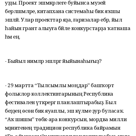
уҙҙы. Проект эшмәкәрлеге буйынса музей
берләшмәләре, китапхана системаһы бик яҡшы
эшләй. Улар проекттар яҙа, ғаризалар ебәрә, йыл
һайын грант алыуға бәйле конкурстарҙа ҡатнаша
һәм еңә.
- Быйыл нимәләр эшләргә йыйынаһығыҙ?
- 29 мартта “Тылсымлы моңдар” башҡорт
фольклор коллективтарының Республика
фестивален үткәрергә планлаштырабыҙ. Был
беҙҙең өсөн бик яуаплы, эш күләме ҙур буласаҡ.
“Аҡ шишмә” төбәк-ара конкурсын, мордва милли
мәҙәниәтенең традицион республика байрамын