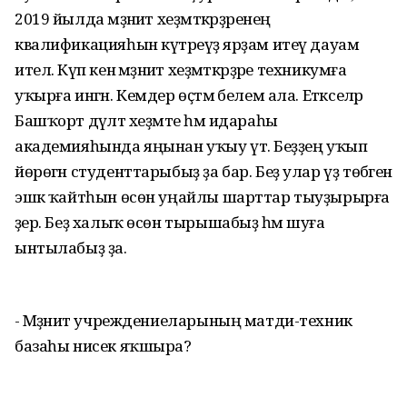
2019 йылда мәҙәниәт хеҙмәткәрҙәренең
квалификацияһын күтәреүҙә ярҙам итеү дауам
ителә. Күп кенә мәҙәниәт хеҙмәткәрҙәре техникумға
уҡырға ингән. Кемдер өҫтәмә белем ала. Етәкселәр
Башҡорт дәүләт хеҙмәте һәм идараһы
академияһында яңынан уҡыу үтә. Беҙҙең уҡып
йөрөгән студенттарыбыҙ ҙа бар. Беҙ улар үҙ төбәгенә
эшкә ҡайтһын өсөн уңайлы шарттар тыуҙырырға
әҙер. Беҙ халыҡ өсөн тырышабыҙ һәм шуға
ынтылабыҙ ҙа.
- Мәҙәниәт учреждениеларының матди-техник
базаһы нисек яҡшыра?