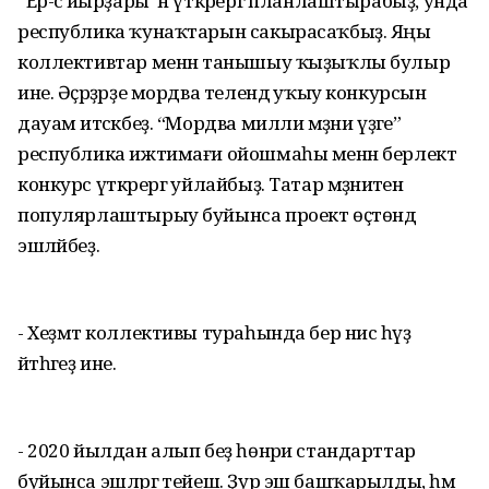
“Ер-әсә йырҙары”н үткәрергә планлаштырабыҙ, унда
республика ҡунаҡтарын сакырасаҡбыҙ. Яңы
коллективтар менән танышыу ҡыҙыҡлы булыр
ине. Әҫәрҙәрҙе мордва телендә уҡыу конкурсын
дауам итәсәкбеҙ. “Мордва милли мәҙәни үҙәге”
республика ижтимағи ойошмаһы менән берлектә
конкурс үткәрергә уйлайбыҙ. Татар мәҙәниәтен
популярлаштырыу буйынса проект өҫтөндә
эшләйбеҙ.
- Хеҙмәт коллективы тураһында бер нисә һүҙ
әйтһәгеҙ ине.
- 2020 йылдан алып беҙ һөнәри стандарттар
буйынса эшләргә тейеш. Ҙур эш башҡарылды, һәм