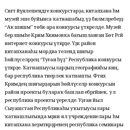
Сәнғәт йүнәлешендәге конкурстарҙа, китапхана һәм
музей эше буйынса ҡатнашабыҙ, үҙ биләмәләребеҙҙә
“Аҡ шишмә” төбәк-ара конкурсы үткәрелде. Музей
берләшмәһе Кәрим Хәкимовҡа бағышланған Бөтә Рәсәй
интернет-конкурсы үткәрҙе. Үҙәк район
китапханаһы мордва телендә шиғыр
һөйләүселәрҙең “Туған һүҙ” Республика конкурсы
үткәрҙе. Ҡатнашыусыларҙың географияһы киң,
бар республика тиерлек ҡатнашты. Фәтих
Кәримдең шиғырҙарын һөйләүселәр конкурсын
район проекты булараҡ башлап ебәргәйнек, ә ул
республика проекты әүерелде. Уҙған йыл
Сыуашстан Республикаһы уҡытыусылары
ҡатнашлығында мәҙәни-ял учреждениелары һәм
китапхана хеҙмәткәрҙәренең республика семинары