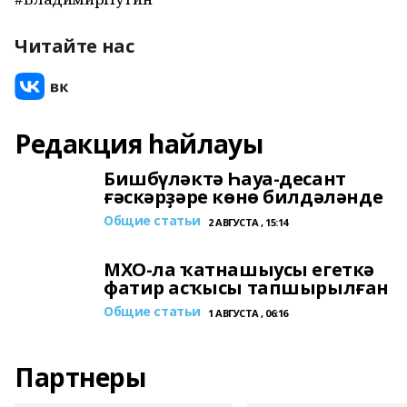
Читайте нас
Редакция һайлауы
Бишбүләктә Һауа-десант
ғәскәрҙәре көнө билдәләнде
Общие статьи
2 АВГУСТА , 15:14
МХО-ла ҡатнашыусы егеткә
фатир асҡысы тапшырылған
Общие статьи
1 АВГУСТА , 06:16
Партнеры