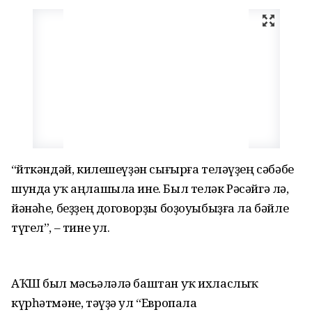
“Әйткәндәй, килешеүҙән сығырға теләүҙең сәбәбе
шунда уҡ аңлашыла ине. Был теләк Рәсәйгә лә,
йәнәһе, беҙҙең договорҙы боҙоуыбыҙға ла бәйле
түгел”, – тине ул.
АҠШ был мәсьәләлә баштан уҡ ихласлыҡ
күрһәтмәне, тәүҙә ул “Европала