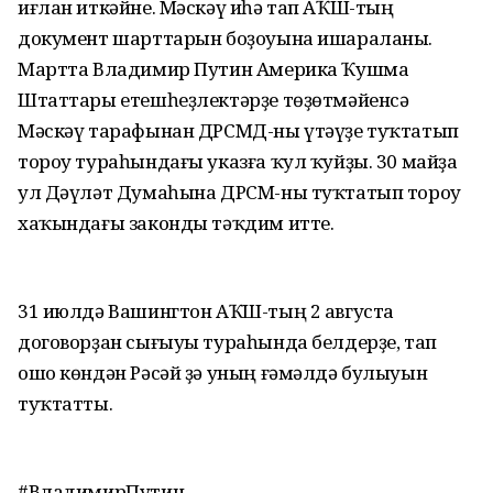
иғлан иткәйне. Мәскәү иһә тап АҠШ-тың
документ шарттарын боҙоуына ишараланы.
Мартта Владимир Путин Америка Ҡушма
Штаттары етешһеҙлектәрҙе төҙөтмәйенсә
Мәскәү тарафынан ДРСМД-ны үтәүҙе туҡтатып
тороу тураһындағы указға ҡул ҡуйҙы. 30 майҙа
ул Дәүләт Думаһына ДРСМ-ны туҡтатып тороу
хаҡындағы законды тәҡдим итте.
31 июлдә Вашингтон АҠШ-тың 2 августа
договорҙан сығыуы тураһында белдерҙе, тап
ошо көндән Рәсәй ҙә уның ғәмәлдә булыуын
туҡтатты.
#ВладимирПутин