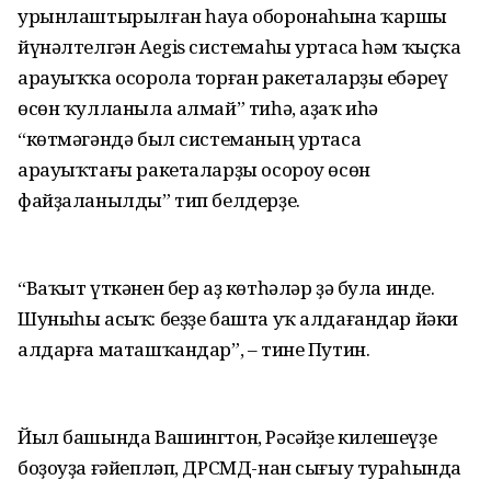
урынлаштырылған һауа оборонаһына ҡаршы
йүнәлтелгән Aegis системаһы уртаса һәм ҡыҫҡа
арауыҡҡа осорола торған ракеталарҙы ебәреү
өсөн ҡулланыла алмай” тиһә, аҙаҡ иһә
“көтмәгәндә был системаның уртаса
арауыҡтағы ракеталарҙы осороу өсөн
файҙаланылды” тип белдерҙе.
“Ваҡыт үткәнен бер аҙ көтһәләр ҙә була инде.
Шуныһы асыҡ: беҙҙе башта уҡ алдағандар йәки
алдарға маташҡандар”, – тине Путин.
Йыл башында Вашингтон, Рәсәйҙе килешеүҙе
боҙоуҙа ғәйепләп, ДРСМД-нан сығыу тураһында