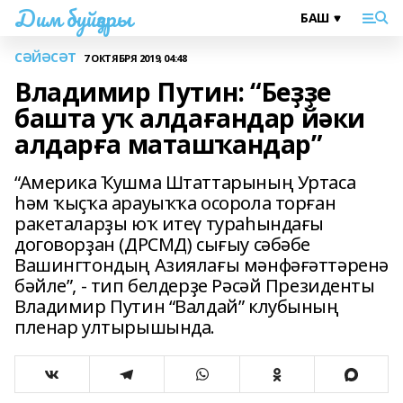
Дим буйҙары
СӘЙӘСӘТ
7 ОКТЯБРЯ 2019, 04:48
Владимир Путин: “Беҙҙе
башта уҡ алдағандар йәки
алдарға маташҡандар”
“Америка Ҡушма Штаттарының Уртаса
һәм ҡыҫҡа арауыҡҡа осорола торған
ракеталарҙы юҡ итеү тураһындағы
договорҙан (ДРСМД) сығыу сәбәбе
Вашингтондың Азиялағы мәнфәғәттәренә
бәйле”, - тип белдерҙе Рәсәй Президенты
Владимир Путин “Валдай” клубының
пленар ултырышында.