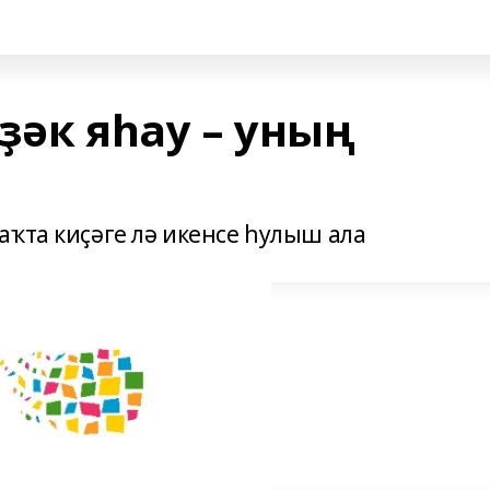
ҙәк яһау – уның
аҡта киҫәге лә икенсе һулыш ала