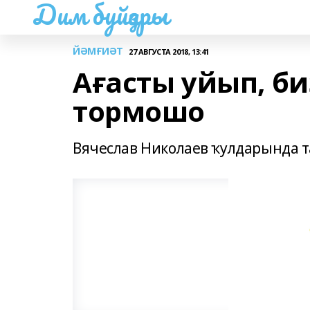
Дим буйҙары
ЙӘМҒИӘТ
27 АВГУСТА 2018, 13:41
Ағасты уйып, би
тормошо
Вячеслав Николаев ҡулдарында т