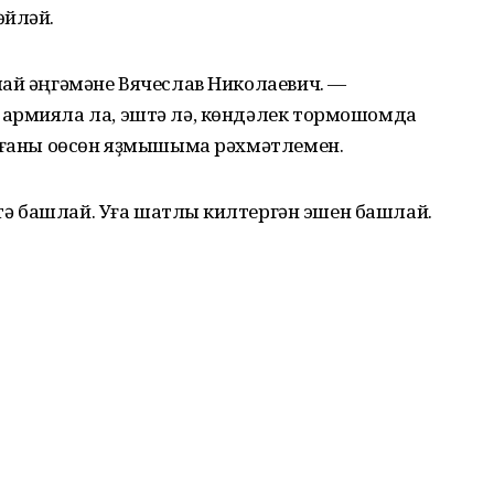
өйләй.
лай әңгәмәне Вячеслав Николаевич. —
армияла ла, эштә лә, көндәлек тормошомда
рағаны oөсөн яҙмышыма рәхмәтлемен.
итә башлай. Уға шатлыҡ килтергән эшен башлай.