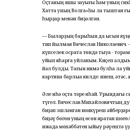
Оҫтаның яҡшы зауығы hәм уның сик
Хатта уның Волга»һы ла тыштан ғы
һырҙар менән биҙәлгән.
— Быларҙың барыһын да ысын күңе
тип йылмая Вячеслав Николаевич. —
күпселек осраҡта төндә тыуа - тора
уйып яһарға уйланым. Киҫеп алдым,
йәл булды. Тағын нимә булһа ла уй
картина барлыҡҡа килде: инеш, әтәс,
Әле иһә оҫта тәре яһай. Урындағы 
түгел. Вячеслав Михайловичтың ду
биҙәп эшләнгән көнкүреш әйберҙәр
биҙәү бөгөн уның өсөн яратҡан шөғөл
ижадҡа мөхәббәтен ҡыйыу рәүештә үҙ