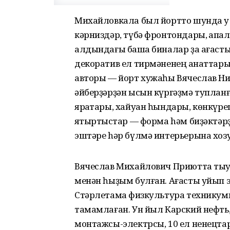
Михайловкала был йортто шунда уҡ 
кәрниздәр, түбә фронтондары, ҡапҡ
алдындағы башҡа биналар ҙа ағаст
декоратив ел тирмәненең ҡанаттары
авторы — йорт хужаһы Вячеслав Ник
әйберҙәрҙән ысын күргәҙмә тупланғ
яраҡтары, хайуан һындары, көнкүреш
яҡтыртҡыстар — форма hәм биҙәктәр
эштәре hәр бүлмә интерьерына хозур
Вячеслав Михайлович Приютта тыуы
менән һыҙым булған. Ағасты уйып эш
Стәрлетамаҡ физкультура техникум
тамамлаған. Ун йыл Карский нефть
монтажсы-электрсы, 10 ел ненецта