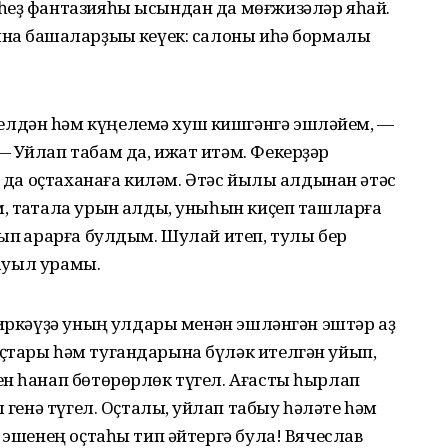
һеҙ фантазияһы ысындан да мөғжизәләр яһай.
на башҡаларҙыҡы кеүек: салоны иһә бормалы
лдән hәм күңелемә хуш кишгәнгә эшләйем, —
 Уйлап табам да, ижат итәм. Фекерҙәр
м да оҫтаханаға киләм. Әтәс йылы алдынан әтәс
 таҡтала урын ҡалды, уныһын киҫеп ташларға
ып ҡарарға булдым. Шулай итеп, тулы бер
 ауыл урамы.
сиркәүҙә уның ҡулдары менән эшләнгән эштәр аҙ
ҫтары һәм тугандарына бүләк ителгән уйып,
ен һанап бөтөрөрлөк түгел. Ағасты һырлап
 генә түгел. Оҫталыҡ, уйлап табыу һәләте hәм
 эшенең оҫтаһы тип әйтергә була! Вячеслав