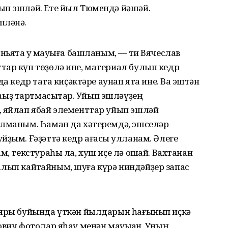
ып эшләй. Ете йыл Тюмeндә йәшәй.
пләнә.
ньяҡта уҡ мауыға башланым, — ти Вячеслав
тар күп төҙөлә ине, материал булып кедр
а кедр таҡта киҫәктәре аунап ята ине. Ваҡ эштән
ыҙ тартмасыҡтар. Уйып эшләүҙең
, яйлап ябай элементтар уйып эшләй
алманым. Һаман да хәтеремдә, эшселәр
йҙым. Ғәҙәттә кедр ағасы ҡулланам. Әлеге
м, текстураһы ла, хуш иҫе лә оҡшай. Вахтанан
п алып кайтҡайным, шуға күрә ниндәйҙер запас
 яры буйында үткән йылдарын һағынып иҫкә
ович фотолар яһау менән мауыҡҡан. Уның