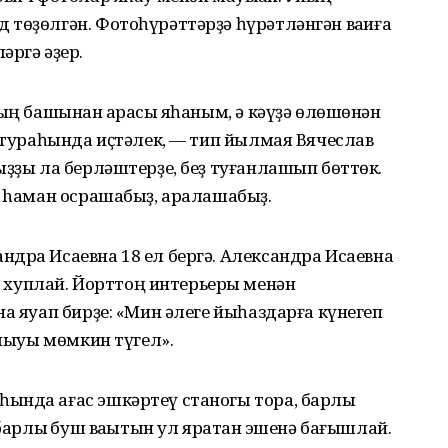
төҙөлгән. Фотоһүрәттәрҙә һүрәтләнгән ваҡиға
әргә әҙер.
ың башынан ҡарасҡы яһаным, ә кәүҙә өлөшөнән
й тураһында иҫтәлек, — тип йылмая Вячеслав
ыҙҙы ла берләштерҙе, беҙ туғанлашып бөттөк.
н hаман осрашабыҙ, аралашабыҙ.
дра Исаевна 18 ел бергә. Александра Исаевна
хуплай. Йорттоң интерьеры менән
а яуап бирҙе: «Мин әлеге йыһаздарға күнегеп
улыуы мөмкин түгел».
ында ағас эшкәртеү станогы тора, барлыҡ
 барлыҡ буш ваҡытын ул яратҡан эшенә бағышлай.