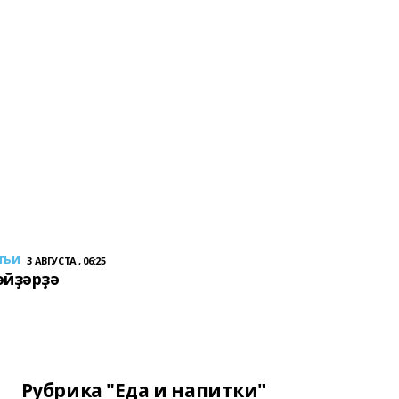
тьи
3 АВГУСТА , 06:25
әйҙәрҙә
Рубрика "Еда и напитки"