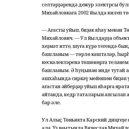
селтәрҙәрендә дежур электрсы бул
Михайловкаға 2002 йылда килеп тө
— Ағасты уйып, биҙәк яһау менән Тө
Михайлович. — Ул йылдарҙа объект
хеҙмәт итте, шуға күрә тегендә-бынд
башланым — төрлө кәштәләр, һырһ
нескәлектәренә төшөнөргә теләнем
башланым. Ә һуңынан инде туҡтай 
ашхаһында сиркәү мөйөшөн биҙәп ҡу
ағастан әйберҙәр уйып яһарға ярата
ҡайтҡанда, кедр таҡталарын ҡапсыҡла
бар әле.
Ул Алыҫ Төньякта Карский диңгеҙе
ала. Yҙ ваҡытында Вячеслав Михайл