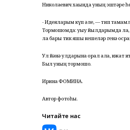
Николаевич хаҡында уның эштәре һ
- Идеяларым күп әле, — тип тамам
Тормошомда: уҡыу йылдарымда ла, 
ла бары тик яҡшы кешеләр генә ос
Ул йәнә ҡулдарына ҡорал ала, ижат 
Был уның тормошо.
Ирина ФОМИНА.
Автор фотоһы.
Читайте нас