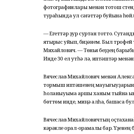
фотографиялары менән тотош стенд 
тураһында ул сәғәттәр буйына һөйл
— Егеттәр ҙур суртан тотто. Сутанд
яҡтырҡыс уйып, биҙәнем. Был трофе
Михайлович. — Төньяҡ беҙҙең барыб
Инде 30 ел yтһә лә, иптәштәр менә
Вячеслав Михайлович менән Алексан
тормыш иптәшенең мауығыуҙарын 
һоҡланыуыма ҡаршы ханым тыйнаҡ ҡын
бөттөм инде, миңә ҡалһа, башҡаса б
Вячеслав Михайловичтың оҫтаханаһ
кәрәкле ҡорал-ҡорамалы бар. Yҙенең