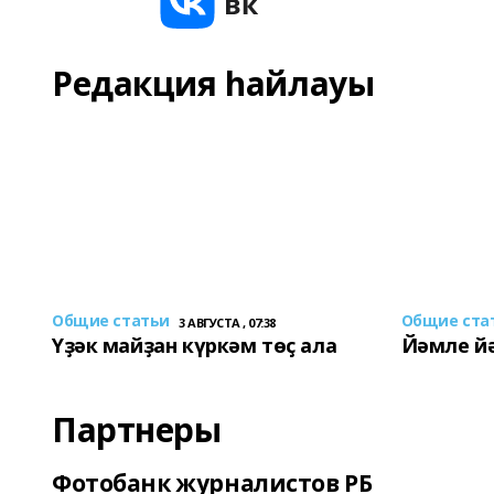
Редакция һайлауы
Общие статьи
Общие ста
3 АВГУСТА , 07:38
Үҙәк майҙан күркәм төҫ ала
Йәмле й
Партнеры
Фотобанк журналистов РБ