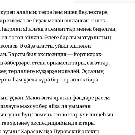
күреп алаһың: тәҙрә һәм ишек йөҙлөктәре,
алар хикмәтле биҙәк менән эшләнгән. Ишек
ы һырлап яһалған элементтар менән биҙәлгән,
 ел тотоп әйләнә. Әлеге барлыҡ матурлыҡтың
олаев. Ә өйҙә ағасты уйып эшләгән
ан. Барлыҡ был экспозиция — йорт кәрәк-
 әйберҙәре, стена орнаменттары, сәғәттәр,
ҙең төрлөлөгө күҙҙәрҙе иркәләй. Оҫтаның
лыҡ һәм үҙенә күрә бер төрлөлөк бирә.
п-үҫкән. Мәкктәптә яратҡан фәндәре рәсем
ләүгә махсус бер ҡайҙа ла уҡымаған.
ын, унан һуң Тюмeнь геологтар училищеһын
, газ эҙләнеү экспедицияһында юғары
р ауылы Харасавайҙа Пуровский электр