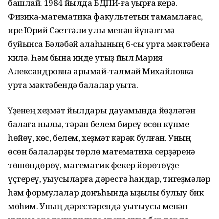
башлай. 1984 йылда БДПИ-ға уҡырға керә.
Физика-математика факультетын тамамлағас,
ире Юрий Сәетғәли улы менән йүнәлтмә
буйынса Бәләбәй ҡалаһының 6-сы урта мәктәбенә
килә. Һәм бына инде утыҙ йыл Мария
Александровна арымай-талмай Михайловка
урта мәктәбендә балалар уҡыта.
Yҙенең хеҙмәт йылдары дауамында йөҙләгән
балаға ныҡлы, тәрән белем биреү өсөн күпме
һөйөү, көс, белем, хеҙмәт кәрәк булған. Уның
өсөн балаларҙы төрлө математика серҙәренә
төшөндөрөү, математик фекер йөрөтөүҙе
үҫтереү, уҡыусыларға дәрестә һандар, тигеҙмәләр
hәм формулалар дoнъһында ҡыҙыҡлы булыу бик
мөhим. Уның дәрестәрендә уҡытыусы менән