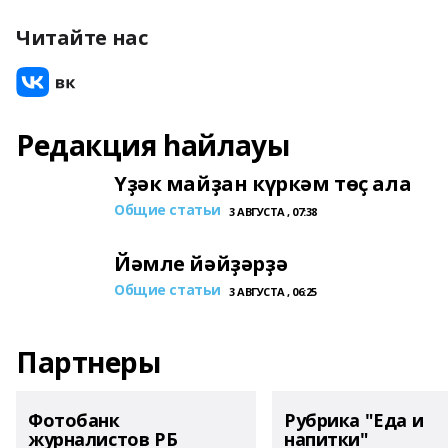
Читайте нас
Редакция һайлауы
Үҙәк майҙан күркәм төҫ ала
Общие статьи
3 АВГУСТА , 07:38
Йәмле йәйҙәрҙә
Общие статьи
3 АВГУСТА , 06:25
Партнеры
Фотобанк
Рубрика "Еда и
журналистов РБ
напитки"