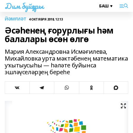
Дим буйҙары
ЙӘМҒИӘТ
4 ОКТЯБРЯ 2018, 12:13
Әсәһенең ғорурлығы һәм
балалары өсөн өлгө
Мария Александровна Исмәғилева,
Михайловка урта мәктәбенең математика
уҡытыусыһы — һәләте буйынса
эшләүселәрҙең береһе