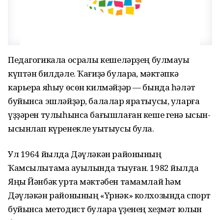
Педагогикала осраҡлы кешеләрҙең булмауы
күптән билдәле. Ҡағиҙә булараҡ, мәктәпкә
карьера яһыу өсөн килмәйҙәр — бында һәләт
буйынса эшләйҙәр, балалар яратыусы, уларға
үҙҙәрен тулыһынса бағышлаған кеше генә ысын-
ысынлап күренекле уҡытыусы була.
Ул 1964 йылда Дәүләкән районының
Ҡамсылытамаҡ ауылында тыуған. 1982 йылда
Яңы Йәнбәк урта мәктәбен тамамлай hәм
Дәүләкән районының «Yрнәк» колхозында спорт
буйынса методист булараҡ үҙенең хеҙмәт юлын