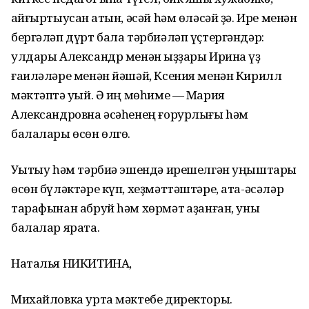
ҡайғыртыусан ҡатын, әсәй һәм өләсәй ҙә. Ире менән
бергәләп дүрт бала тәрбиәләп үҫтергәндәр:
улдары Александр менән ҡыҙҙары Ирина үҙ
ғаиләләре менән йәшәй, Ксения менән Кирилл
мәктәптә уҡый. Ә иң мөһиме — Мария
Александровна әсәһенең ғорурлығы hәм
балалары өсөн өлгө.
Уҡытыу һәм тәрбиә эшендә ирешелгән уңыштары
өсөн бүләктәре күп, хеҙмәттәштәре, ата-әсәләр
тарафынан абруй hәм хөрмәт ҡаҙанған, уны
балалар ярата.
Наталья НИКИТИНА,
Михайловка урта мәктeбе директоры.