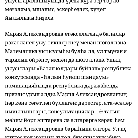
уҡыусы аралашыуында үҙенә күрә бер төрлө
мөғәләмә, ышаныс, эскерһеҙлек, күңел
йылылығы һиҙелә.
Мария Александровна етәкселегендә балалар
рәхәтләнеп уҡыу-тикшеренеү менән шөғөлләнә.
Математика уҡытыусыһы булһа ла, ул тыуған яҡ
тарихын өйрәнеү менән дә шөғөлләнә. Уның
уҡыусылары «Ватан юлдары буйлап» республика
конкурсында «Һалҡын һуғыш шаңдауы»
номинацияһында республика дәрәжәһендә
призлы урын алды. Мария Александровнаның
hәр көнө сәғәтләп бүленгән: дәрестәр, ата-әсәләр
йыйылыштары, консультациялар… Ә тағын
мөhим йорт эштәренә лә өлгөрөргә кәрәк, hәм
Мария Александровна барыһына өлгөрә. Ул иҫ
киткес педагог ҡына түгел, бик яҡшы хужабикә,