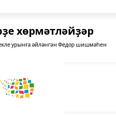
рҙе хөрмәтләйҙәр
екле урынға әйләнгән Федор шишмәһен