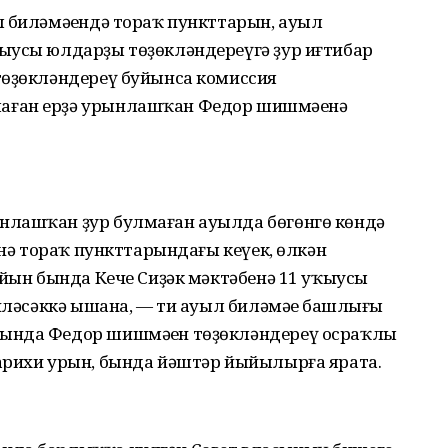
л биләмәһендә тораҡ пункттарын, ауыл
ыусы юлдарҙы төҙөкләндереүгә ҙур иғтибар
төҙөкләндереү буйынса комиссия
аған ерҙә урынлашҡан Федор шишмәһенә
нлашҡан ҙур булмаған ауылда бөгөнгө көндә
енә тораҡ пункттарындағы кеүек, өлкән
айын бында Кече Сиҙәк мәктәбенә 11 уҡыусы
киләсәккә ышана, — ти ауыл биләмәһе башлығы
ында Федор шишмәһен төҙөкләндереү осраҡлы
арихи урын, бында йәштәр йыйылырға ярата.