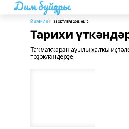
Дим буйҙары
ЙӘМҒИӘТ
18 ОКТЯБРЯ 2018, 08:10
Тарихи үткәндә
Таҡмаҡҡаран ауылы халҡы иҫтәл
төҙөкләндерҙе