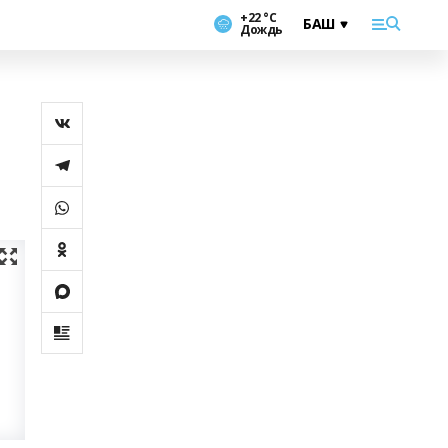
+22 °С
Дождь