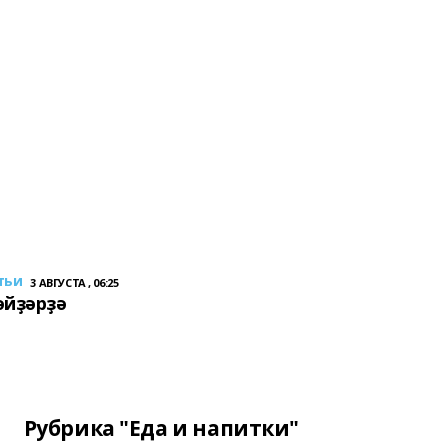
тьи
3 АВГУСТА , 06:25
әйҙәрҙә
Рубрика "Еда и напитки"