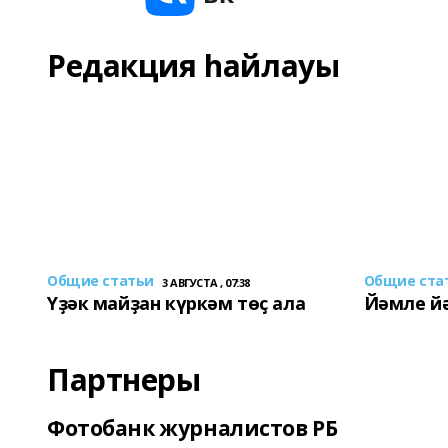
Редакция һайлауы
Общие статьи
Общие ста
3 АВГУСТА , 07:38
Үҙәк майҙан күркәм төҫ ала
Йәмле й
Партнеры
Фотобанк журналистов РБ