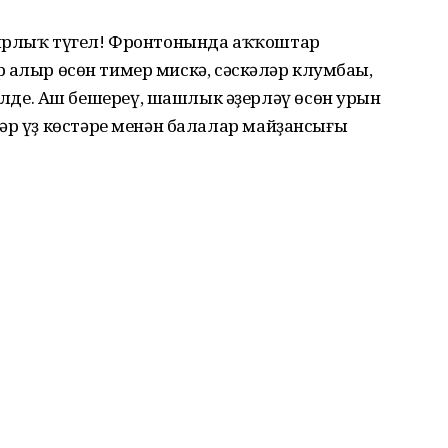
нырлыҡ түгел! Фронтонында аҡҡоштар
ар һалыр өсөн тимер мискә, сәскәләр клумбаһы,
е. Аш бешереү, шашлык әҙерләү өсөн урын
әр үҙ көстәре менән балалар майҙансығы