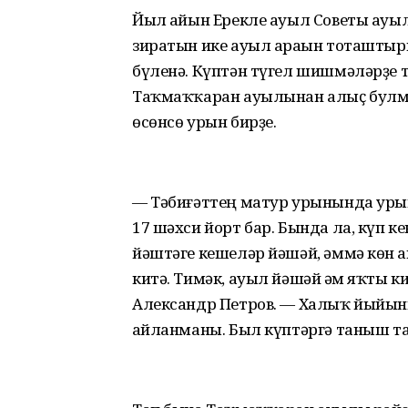
Йыл һайын Ерекле ауыл Советы ауы
зиратын ике ауыл араһын тоташтыр
бүленә. Күптән түгел шишмәләрҙе 
Таҡмаҡҡаран ауылынан алыҫ булм
өсөнсө урын бирҙе.
— Тәбиғәттең матур урынында уры
17 шәхси йорт бар. Бында ла, күп к
йәштәге кешеләр йәшәй, әммә көн һ
китә. Тимәк, ауыл йәшәй һәм яҡты 
Александр Петров. — Халыҡ йыйын
һайланманы. Был күптәргә таныш т