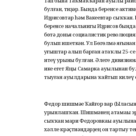
Тап бына Таҡмаҡҡаран ауылы райо
булған, тиҙәр. Бында беренсе акт
Иҙрисовтар hәм Вакеевтар сыҡҡан.
беренсе начальнигы Иҙрисов бында
бөтә дoнья социалистик революция
булып ишеткән. Ул Бөгөлмә яғынан 
һуғыштар алып барған атаҡлы 25-се
итеү урыны булған. Әлеге дивизия
ике егет Яңы Самарка ауылынан б
тыуған ауылдарына ҡайтып килеү өс
Федор шишмәһе Ҡайғор вар (Ыласын
урынлашҡан. Шишмәнең атамаһы э
сыҡҡан мари Федоровкаһы ауылынан
хәлле крәҫтиәндәрҙең он тартыу тег