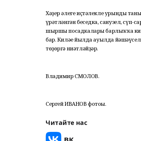
Хәҙер әлеге иҫтәлекле урынды та
һүрәтләнгән беседка, санузел, сүп-с
шыршы посадкалары барлыҡҡа килд
бар. Киләһе йылда ауылда йәшәүсел
төҙөргә ниәтләйҙәр.
Владимир СМОЛОВ.
Сергей ИВАНОВ фотоһы.
Читайте нас