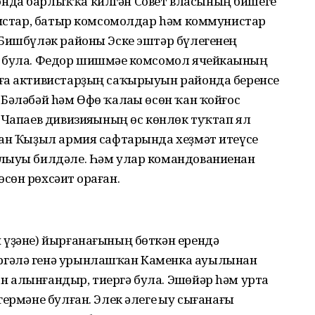
нда барлыҡҡа килгән Совет власының бишеге
ивистар, батыр комсомолдар hәм коммунистар
 Бишбүләк районы Эске эштәр бүлегенең
 була. Федор шишмәһе комсомол ячейкаһының
ға активистарҙың саҡырыуын районда беренсе
Бәләбәй hәм Өфө ҡалаһы өсөн ҡан ҡойғос
 Чапаев дивизияһының өс көнлөк туҡтап ял
нан Ҡыҙыл армия сафтарында хеҙмәт итеүсе
улыуы билдәле. Һәм улар командованиенан
өн рөхсәит һораған.
 үҙәне) йырғанағының бөткән ерендә
ргәлә генә урынлашҡан Каменка ауылынан
 алынғандыр, тиергә була. Эшһөйәр hәм урта
ермәне булған. Элек әлеге һыу сығанағы