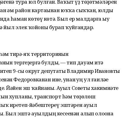
әгенә тура юл булған. Ваҡыт үҙ төҙөтмәләрен
ан һәм район картаһынан юҡҡа сыҡҡан, юлды
да hаман көтөү көтә. Был ер малдарға һыу
сә йыл элек ҡойоны бурап ҡуйғандар.
әм тирә-яҡ территорияһын
нын тергеҙергә булды, — тип дауам итә
итеп 9-сы округ депутаты Владимир Ивановты
нән Федоровканан ине, унан һуң ул ғаиләһе
е. Йәйен эш ҡайнаны. Ауыл Советы хакимиәте
ын хупланы, транспорт hәм төҙөлөш
ыҡ иретеп-йәбештереү эштәрен ауыл
ы. Был эштә ауылдың кесеһенән алып олоһона