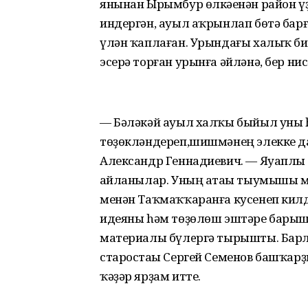
янынан Ырымбур өлкәһенән район үҙ
индергән, ауыл аҡрынлап бөтә барғ
үлән ҡаплаған. Урындағы халыҡ бин
эсерә торған урынға әйләнә, бер ни
— Бәләкәй ауыл халҡы быйыл уны h
төҙөкләндереп,шишмәнең элекке да
Александр Геннадиевич. — Яуаплы 
һайланылар. Уның атаһы тыумышы ме
менән Таҡмаҡҡаранға кyсенеп килд
идеяны hәм төҙөлөш эштәре барыш
материалы бүлeргә тырышты. Барл
старостаһы Сергей Семенов башҡарҙ
ҡәҙәр ярҙам итте.