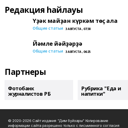
Редакция һайлауы
Үҙәк майҙан күркәм төҫ ала
Общие статьи
3 АВГУСТА , 07:38
Йәмле йәйҙәрҙә
Общие статьи
3 АВГУСТА , 06:25
Партнеры
Фотобанк
Рубрика "Еда и
журналистов РБ
напитки"
© 2020-2026 Сайт издания "Дим буйзары" Копирование
информации сайта разрешено только с письменного согласия