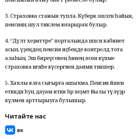
3. Страховка стажын тупла. Күберәк эшләгән һайын,
пенсияң шул тиклем юғарыраҡ булыр.
4. “Дәүләт хеҙмәттәре” порталында шәхси кабинет
асып, үҙеңдең пенсия иҫәбеңде контролдә тота
алаһың. Эш биреүсенең һинең өсөн күпме
страховка иғәнәһе күсергәнен даими тикшер.
5. Хаҡлы ялға сығырға ашыҡма. Пенсия йәшенә
еткәндән һуң дауам иткән һәр хеҙмәт йылы түләүҙәр
күләмен арттырыуға булышыр.
Читайте нас