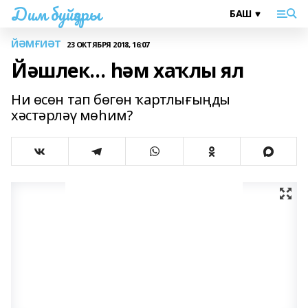
Дим буйҙары
ЙӘМҒИӘТ
23 ОКТЯБРЯ 2018, 16:07
Йәшлек… һәм хаҡлы ял
Ни өсөн тап бөгөн ҡартлығыңды
хәстәрләү мөһим?