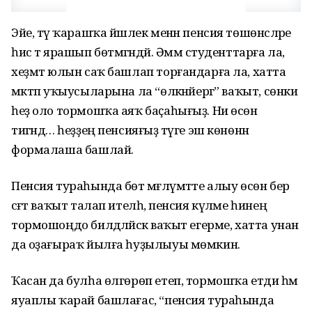
Эйе, тәү ҡарашҡа йәшлек менән пенсия төшөнсәләре
һис тә ярашып бөтмәгәндәй. Әммә студенттарға ла,
хеҙмәт юлын саҡ башлап торғандарға ла, хатта
мәктәп уҡыусыларына ла “өлкәнәйергә” ваҡыт, сөнки
һеҙ оло тормошҡа аяҡ баҫаһығыҙ. Ни өсөн
тигәндә… һеҙҙең пенсияғыҙ тәүге эш көнөнән
формалаша башлай.
Пенсия тураһында бөтә мәғлүмәтте алыу өсөн бер
сәғәт ваҡыт талап ителһә, пенсия күләме һинең
тормошоңдо билдәләйәсәк ваҡыт егерме, хатта унан
да оҙағыраҡ йылға һуҙылыуы мөмкин.
Ҡасан да булһа өлгөрөп етеп, тормошҡа етди һәм
яуаплы ҡарай башлағас, “пенсия тураһында