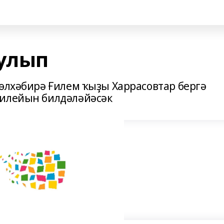
булып
Зөлхәбирә Ғилем ҡыҙы Харрасовтар бергә
билейын билдәләйәсәк