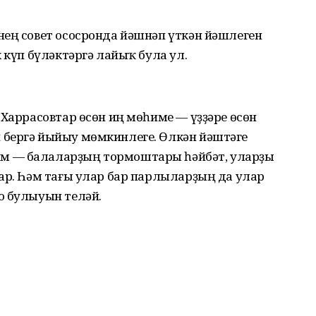
нең совет ососронда йәшнәп үткән йәшлеген
 күп бүләктәргә лайыҡ була ул.
 Харрасовтар өсөн иң мөһиме — үҙҙәре өсөн
 бергә йыйыу мөмкинлеге. Өлкән йәштәге
м — балаларҙың тормоштары һәйбәт, уларҙы
ар. Һәм тағы улар бар парлыларҙың да улар
о булыуын теләй.