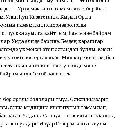
ынан, мин бында тыуғанмын, — тип башлай
ҡыҙы. — Урта мәктәпте тамамлағас, бер йыл
. Унан һуң Ҡаҙағстанға Ҡыҙыл Орда
кумын тамамлап, психоневрология
 отпускка ауылға ҡайттым, hәм мине байрам
. Унда Ғәли ҙә бар ине. Беҙҙең ҡараштар
әгемде уҡ менән өтөп алғандай булды. Кисен
 уҡ тойғо кисергән икән. Мин кире киттем, бер
нсе тапҡыр ялға ҡайтҡас, ул инде мине
 байрамында беҙ өйләнештек.
ер-бер артлы балалары тыуа. Өлкән ҡыҙҙары
ҙҙары Зyлиә медицина институтын тамамлап,
йләгән. Улдары Салауат, пенсияға сыҡҡансы,
Уртансы улдары Әнүәр Себерҙә вахта ысулы