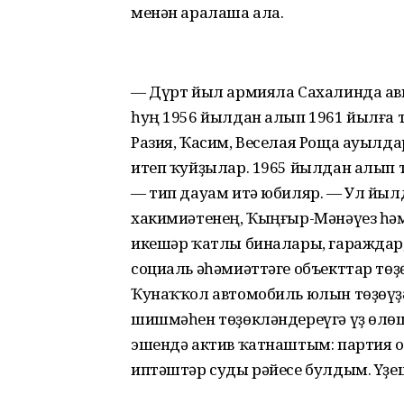
менән аралаша ала.
— Дүрт йыл армияла Сахалинда ави
һуң 1956 йылдан алып 1961 йылға 
Разия, Ҡасим, Веселая Роща ауылд
итеп ҡуйҙылар. 1965 йылдан алып т
— тип дауам итә юбиляр. — Ул йыл
хакимиәтенең, Ҡыңғыр-Мәнәүез һә
икешәр ҡатлы биналары, гараждар,
социаль әһәмиәттәге объекттар тө
Ҡунаҡҡол автомобиль юлын төҙөүҙә
шишмәһен төҙөкләндереүгә үҙ өлө
эшендә актив ҡатнаштым: партия 
иптәштәр суды рәйесе булдым. Yҙе