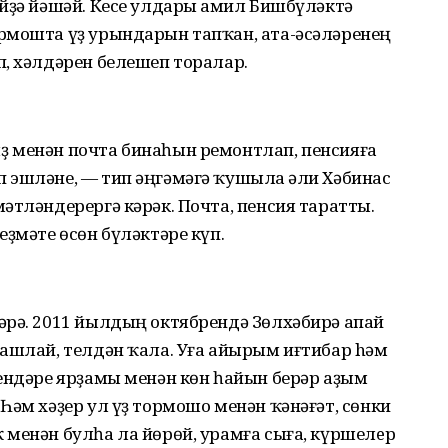
йҙә йәшәй. Кесе улдары Ғамил Бишбүләктә
рмошта үҙ урындарын тапҡан, ата-әсәләренең
, хәлдәрен белешеп торалар.
 менән почта бинаһын ремонтлап, пенсияға
 эшләне, — тип әңгәмәгә ҡушыла Ғәли Хәбинас
әтләндерергә кәрәк. Почта, пенсия таратты.
еҙмәте өсөн бүләктәре күп.
әрә. 2011 йылдың октябрендә Зөлхәбирә апай
башлай, телдән ҡала. Уға айырым иғтибар hәм
лендәре ярҙамы менән көн һайын берәр аҙым
Һәм хәҙер ул үҙ тормошо менән ҡәнәғәт, сөнки
 менән булһа ла йөрөй, урамға сыға, күршелeр