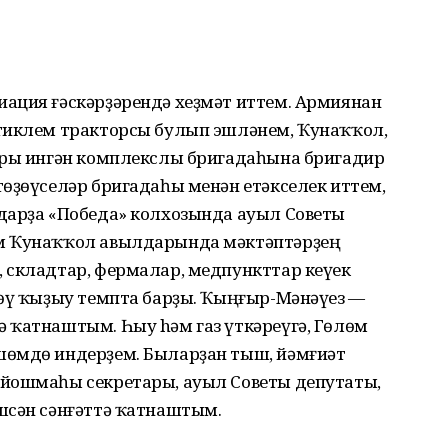
ация ғәскәрҙәрендә хеҙмәт иттем. Армиянан
тиклем тракторсы булып эшләнем, Ҡунаҡҡол,
ары ингән комплекслы бригадаһына бригадир
өҙөүселәр бригадаһы менән етәкселек иттем,
дарҙа «Победа» колхозында ауыл Советы
м Ҡунаҡҡол авылдарында мәктәптәрҙең
 складтар, фермалар, медпункттар кеүек
ҙөү ҡыҙыу темпта барҙы. Ҡыңғыр-Мәнәүез —
 ҡатнаштым. Һыу hәм газ үткәреүгә, Гөлөм
шөмдө индерҙем. Быларҙан тыш, йәмғиәт
ойошмаһы секретары, ауыл Советы депутаты,
шсән сәнғәттә ҡатнаштым.