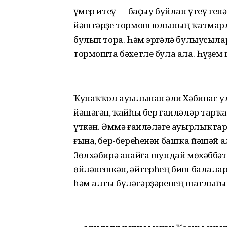
Ғүмер итеү — баҫыу буйлап үтеү ген
йәштәрҙе тормош юлының ҡатмарлы
булып тора. Һәм эргәлә булыусыла
тормошта бәхетле була ала. Һүҙем
Ҡунаҡҡол ауылынан Ғәли Хәбинас ул
йәшәгән, ҡайһы бер ғаиләләр тарҡ
үткән. Әммә ғаиләләге ауырлыҡтар
ғына, бер-береһенән башҡа йәшәй а
Зөлхәбирә апайға шундай мөхәббәт 
өйләнешкән, әйтерһең биш балалар
һәм алты бүләсәрҙәренең шатлығы