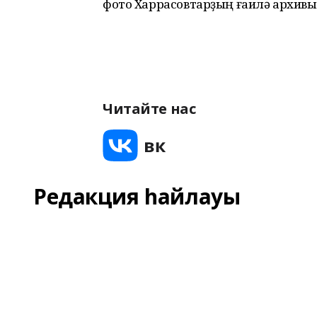
фото Харрасовтарҙың ғаилә архивы
Читайте нас
Редакция һайлауы