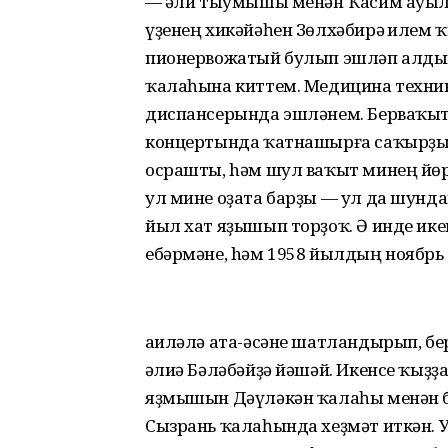
— Ғәли тыумышы менән Ҡасим ауыл
үҙенең хикәйәһен Зөлхәбирә Ғилем 
пионервожатый булып эшләп алдым
ҡалаһына киттем. Медицина техни
диспансерында эшләнем. Берваҡыт
концертында ҡатнашырға саҡырҙылар
осрашты, hәм шул ваҡыт минең йөр
ул мине оҙата барҙы — ул да шундай
йыл хат яҙышып торҙоҡ. Ә инде ике
ебәрмәне, hәм 1958 йылдың ноябрь
Ғаиләлә ата-әсәне шатландырып, б
Ғәлиә Бәләбәйҙә йәшәй. Икенсе ҡы
яҙмышын Дәүләкән ҡалаһы менән бә
Сызрань ҡалаһында хеҙмәт иткән. 