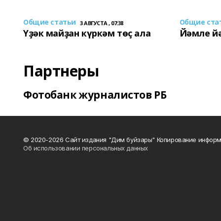
Общие статьи
Общие ста
3 АВГУСТА , 07:38
Үҙәк майҙан күркәм төҫ ала
Йәмле й
Партнеры
Фотобанк журналистов РБ
© 2020-2026 Сайт издания "Дим буйзары" Копирование информ
Об использовании персональных данных