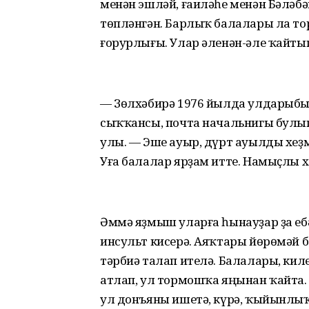
менән эшләй, ғаиләһе менән Бәләбә
төпләнгән. Барлыҡ балалары ла то
ғорурлығы. Улар әленән-әле ҡайтып
— Зөлхәбирә 1976 йылда улдарыбыҙ
сыҡҡансы, почта начальнигы булып
улы. — Эше ауыр, дүрт ауылды хеҙм
Уға балалар ярҙам итте. Намыҫлы х
Әммә яҙмыш уларға һынауҙар ҙа еб
инсульт кисерә. Аяҡтары йөрөмәй 
тәрбиә талап ителә. Балалары, ки
атлап, ул тормошҡа яңынан ҡайта. 
ул дoнъяны ишетә, күрә, ҡыйынлыҡ