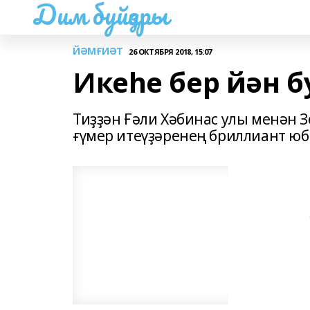
Дим буйҙары
ЙӘМҒИӘТ
26 ОКТЯБРЯ 2018, 15:07
Икеһе бер йән 
Тиҙҙән Ғәли Хәбинас улы менән 
ғүмер итеүҙәренең бриллиант ю