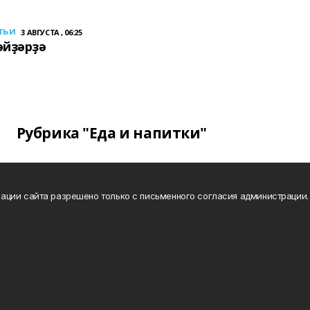
тьи
3 АВГУСТА , 06:25
әйҙәрҙә
Рубрика "Еда и напитки"
ации сайта разрешено только с письменного согласия администрации.