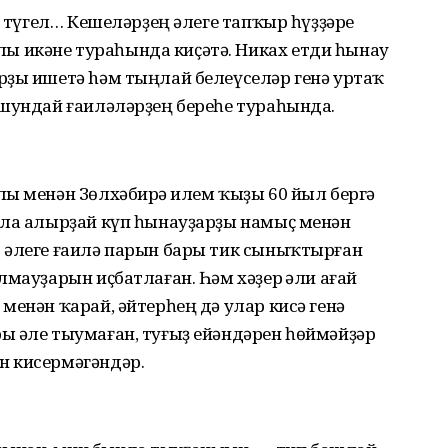
ә түгел… Кешеләрҙең әлеге тапҡыр һүҙҙәре
 икәне тураһында киҫәтә. Никах етди һынау
рҙы ишетә hәм тыңлай белеүселәр генә уртаҡ
 шундай ғаиләләрҙең береһе тураһында.
ы менән Зөлхәбирә Ғилем ҡыҙы 60 йыл бергә
ала алырҙай күп һынауҙарҙы намыҫ менән
 әлеге ғаилә парын бары тик сыныҡтырған
лмауҙарын иҫбатлаған. Һәм хәҙер Ғәли ағай
менән ҡарай, әйтерһең дә улар кисә генә
ы әле тыумаған, туғыҙ ейәндәрен һөймәйҙәр
н кисермәгәндәр.