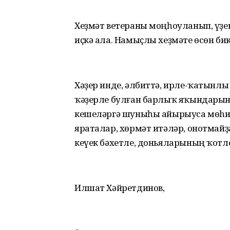
Хеҙмәт ветераны моңһоуланып, үҙе
иҫкә ала. Намыҫлы хеҙмәте өсөн бик
Хәҙер инде, әлбиттә, ирле-ҡатынлы
ҡәҙерле булған барлыҡ яҡындарын
кешеләргә шуныһы айырыуса мөhи
яраталар, хөрмәт итәләр, онотмайҙ
кеүек бәхетле, дoньяларының ҡотл
Илшат Хәйретдинов,