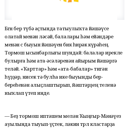
Бөгөн бер түбә аҫтында татыулыҡта йәшәүсе
олатай менән өләсәй, балалары hәм ейәндәре
менән өс быуын йәшәүен бик һирәк күрәһең.
Тормош ысынбарлығы шундай: балалар ирекле
булырға hәм ата-әсәләренән айырым йәшәргә
теләй. «Ҡарттар» hәм «ата-бабалар» тигән
һүҙҙәр, нисек тә булһа ике быуынды бер-
береһенән алыҫлаштырып, йәштәрҙең теленә
ныҡлап үтеп инде.
— Беҙ тормош иптәшем мелән Ҡыңғыр-Мәнәүез
ауылында тыуып-үҫтек, ләкин төрлө кластарҙа