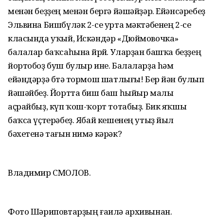
менән беҙҙең менән бергә йәшәйҙәр. Ейәнсәребеҙ
Эльвина Бишбүләк 2-се урта мәктәбенең 2-се
класында уҡый, Искәндәр «Дюймовочка»
балалар баҡсаһына йөрөй. Уларҙан башҡа беҙҙең
йортобоҙ буш булыр ине. Балаларҙа hәм
ейәндәрҙә бөтә тормош шатлығы! Бер йән булып
йәшәйбеҙ. Йортта биш баш һыйыр малы
аҫрайбыҙ, күп ҡош-ҡорт тотабыҙ. Бик яҡшы
баҡса үҫтерәбеҙ. Ябай кешенең утыҙ йыл
бәхетенә тағын нимә кәрәк?
Владимир СМОЛОВ.
Фото Шәриповтарҙың ғаилә архивынан.