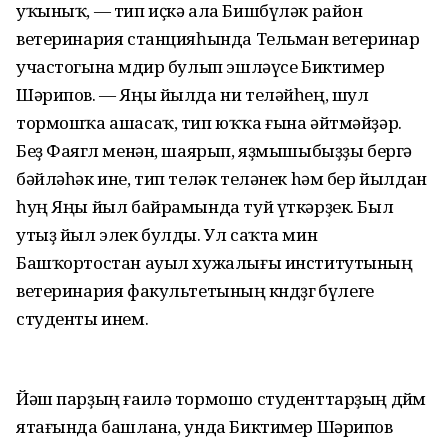
уҡыныҡ, — тип иҫкә ала Бишбүләк район
ветеринария станцияһында Тельман ветеринар
участогына мөдир булып эшләүсе Биктимер
Шәрипов. — Яңы йылда ни теләйһең, шул
тормошҡа ашасаҡ, тип юҡҡа ғына әйтмәйҙәр.
Беҙ Фаягөл менән, шаярып, яҙмышыбыҙҙы бергә
бәйләһәк ине, тип теләк теләнек hәм бер йылдан
һуң Яңы йыл байрамында туй үткәрҙек. Был
утыҙ йыл элек булды. Ул саҡта мин
Башҡортостан ауыл хужалығы институтының
ветеринария факультетының көндөҙгө бүлеге
студенты инем.
Йәш парҙың ғаилә тормошо студенттарҙың дөйөм
ятағында башлана, унда Биктимер Шәрипов