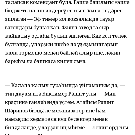
талапсан комендант була. Ғаилә башлығы ғаилә
бюджетына өлөш индереү өсөн йыш ҡына төндәрен
эшләгән — Өфө тимер юл вокзалында тауар
вагондары бушатҡан. Фаягөл заводта сыр
ҡайнатыу оҫтаһы булып эшләгән. Бик көслө теләк
булғанда, уларҙың икеһе лә үҙ яҙмыштарын
ҡала тормошо менән бәйләй алыр ине, ләкин
барыһы ла башҡаса килеп сыға.
— Ҡалала ҡалыу тураһында уйламаным да, —
тип дауам итә Биктимер Рәшит улы. — Мин
крәҫтинә ғаиләһендә үҫтем. Атайым Рәшит
Шәрипов билдәле механизатор ине hәм
намыҫлы хеҙмәте өсөн күп бүлeктәр менән
билдәләнде, уларҙан иң мөhиме — Ленин ордены.