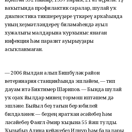
ваҡытында профилактик саралар, шулай уҡ
диагностика тикшереүҙәре үткәреү арҡаһында
уның хеҙмәтләндереү биләмәһендә ауыл
хужалығы малдарына ҡурҡыныс янаған
инфекция hәм паразит ауырыуҙары
асыҡланмаған.
— 2006 йылдан алып Бишбүләк район
ветеринария станцияһында эшләйем, — тип
дауам итә Биктимер Шәрипов. — Бында шулай
уҡ оҙаҡ йылдар минең тормош иптәшем дә
эшләне. Быйыл беҙ тағын бер юбилей
билдәләнек — беҙҙең яратҡан әсәйебеҙ hәм
өләсәйебеҙ Фаягөл Әмир ҡыҙына 55 йәш тулды.
Ҡыҙыбыҙ Алина кейәүебеҙ Илнур hәм балалары