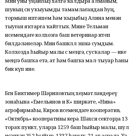
Мин уны уңайһыҙ хәлгә ҡалдыра алманым,
шуның өсөн уҡыуымды тамамлағандан һуң,
тормыш иптәшем hәм ҡыҙыбыҙ Алина менән
тыуған яҡтарға ҡайттыҡ. Мине Тельман
исемендәге колхозға баш ветеринар итеп
билдәләнеләр. Мин башкөллө эшкә сумдым.
Колхозда һыйыр малы өс меңгә, сусҡалар — ике
меңгә башҡа етә, ат hәм башҡа мал-тыуар һаны
бик күп ине.
Бөгөн Биктимер Шәриповтың хеҙмәтләндереү
зонаһына «Емельянов и К» ширкәте, «Нива»
агрофирмаһы, Киров исемендәге кооператив,
«Октябрь» кооперативы керә. Шәхси секторҙа 13
тораҡ пункт, уларҙа 1259 баш һыйыр малы, шул
иҫәптән 352 һыйыр, 1337 һарыҡ, 21 ат аҫрала. Yҙ