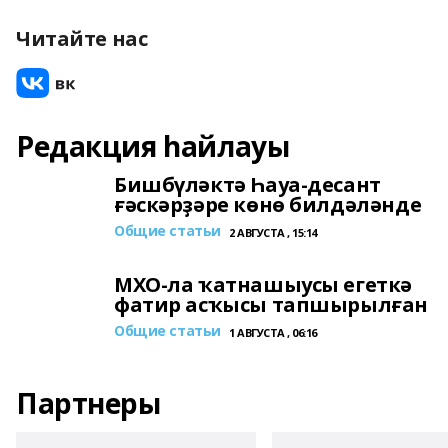
Читайте нас
Редакция һайлауы
Бишбүләктә Һауа-десант
ғәскәрҙәре көнө билдәләнде
Общие статьи
2 АВГУСТА , 15:14
МХО-ла ҡатнашыусы егеткә
фатир асҡысы тапшырылған
Общие статьи
1 АВГУСТА , 06:16
Партнеры