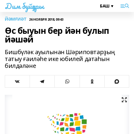
Дим буйҙары
ЙӘМҒИӘТ
26 НОЯБРЯ 2018, 09:43
Өс быуын бер йән булып
йәшәй
Бишбүләк ауылынан Шәриповтарҙың
татыу ғаиләһе ике юбилей датаһын
билдәләне