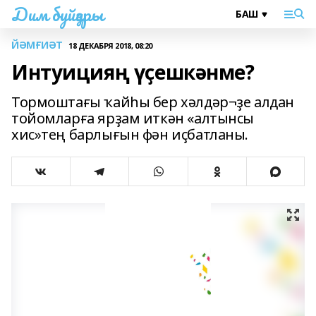
Дим буйҙары
ЙӘМҒИӘТ
18 ДЕКАБРЯ 2018, 08:20
Интуицияң үҫешкәнме?
Тормоштағы ҡайһы бер хәлдәр¬ҙе алдан
тойомларға ярҙам иткән «алтынсы
хис»тең барлығын фән иҫбатланы.