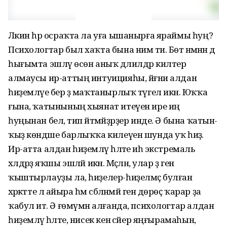
Ләкин һәр осраҡта ла уға ышанырға яраймы һуң?
Психологтар был хаҡта бына нимә ти. Бөтә нәмәнән дә
һығымта эшләү өсөн аныҡ дәлилдәр килтерә
алмаусы ир-аттың интуицияһы, йәғни алдан
һиҙемләүе бер ҙә маҡтанырлыҡ түгел икән. Юҡҡа
ғына, ҡатынының хыянат итеүен ире иң
һуңынан белә, тип әйтмәйҙәрҙер инде. Ә бына ҡатын-
ҡыҙ көндәше барлыҡҡа килеүен шунда уҡ һиҙә.
Ир-атта алдан һиҙемләү һәләте иһә экстремаль
хәлдәрҙә яҡшы эшләй икән. Мәҫәлән, улар әҙ генә
ҡыштырлауҙы ла, һиҙелер-һиҙелмәҫ булған
хәрәкәтте лә айыра һәм сәбәләнмәй генә дөрөҫ ҡарар ҙа
ҡабул итә. Ә ғөмүмән алғанда, психологтар алдан
һиҙемләү һәләте, нисек кенә сәйер яңғырамаһын,