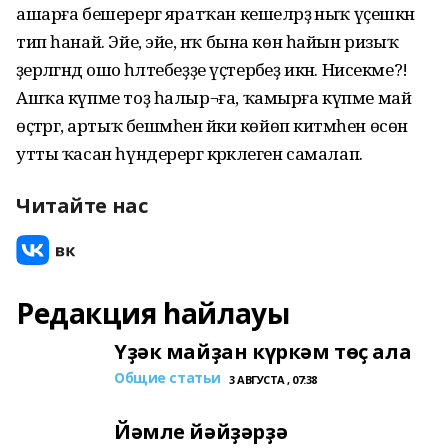
ашарға бешерергә яратҡан кешеләрҙә ныҡ үҫешкән
тип һанай. Эйе, эйе, нәҡ бына көн һайын ризыҡ
әҙерләгәндә ошо һәләтебеҙҙе үҫтерәбеҙ икән. Нисекме?!
Ашҡа күпме тоҙ һалыр¬ға, ҡамырға күпме май
өҫтәргә, артыҡ бешмәһен йәки көйөп китмәһен өсөн
утты ҡасан һүндерергә кәрәклеген самалап.
Читайте нас
Редакция һайлауы
Үҙәк майҙан күркәм төҫ ала
Общие статьи
3 АВГУСТА , 07:38
Йәмле йәйҙәрҙә