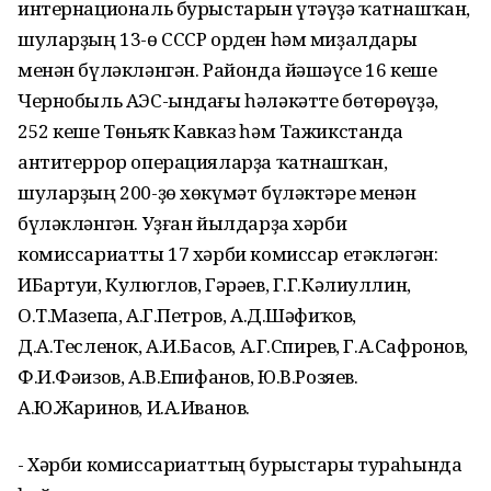
интернациональ бурыстарын үтәүҙә ҡатнашҡан,
шуларҙың 13-ө СССР орден һәм миҙалдары
менән бүләкләнгән. Районда йәшәүсе 16 кеше
Чернобыль АЭС-ындағы һәләкәтте бөтөрөүҙә,
252 кеше Төньяҡ Кавказ һәм Тажикстанда
антитеррор операцияларҙа ҡатнашҡан,
шуларҙың 200-ҙө хөкүмәт бүләктәре менән
бүләкләнгән. Уҙған йылдарҙа хәрби
комиссариатты 17 хәрби комиссар етәкләгән:
ИБартуи, Кулюглов, Гәрәев, Г.Г.Кәлиуллин,
О.Т.Мазепа, А.Г.Петров, А.Д.Шәфиҡов,
Д.А.Тесленок, А.И.Басов, А.Г.Спирев, Г.А.Сафронов,
Ф.И.Фәизов, А.В.Епифанов, Ю.В.Розяев.
А.Ю.Жаринов, И.А.Иванов.
- Хәрби комиссариаттың бурыстары тураһында