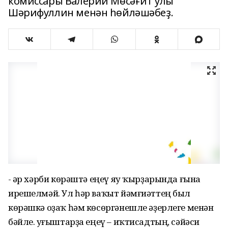
комиссары Валерий Мөсәғит улы
Шәрифуллин менән һөйләшәбеҙ.
- Һәр хәрби көрәштә еңеү яу ҡырҙарында ғына
ирешелмәй. Ул һәр ваҡыт йәмғиәттең был
көрәшкә оҙаҡ һәм көсөргәнешле әҙерлеге менән
бәйле. Һуғыштарҙа еңеү – иҡтисадтың, сәйәси