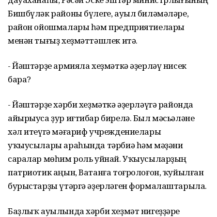
Бишбүләк районы бүлеге, ауыл биләмәләре,
район ойошмалары һәм предприятиелары
менән тығыҙ хеҙмәттәшлек итә.
- Йәштәрҙе армияла хеҙмәткә әҙерләү нисек
бара?
- Йәштәрҙе хәрби хеҙмәткә әҙерләүгә районда
айырыуса ҙур иғтибар бирелә. Был мәсьәләне
хәл итеүгә мәғариф учреждениелары
уҡыусылары араһында тәрбиә һәм мәҙәни
саралар мөһим роль уйнай. Уҡыусыларҙың
патриотик аңын, Ватанға тоғролоғон, ҡуйылған
бурыстарҙы үтәргә әҙерләген формалаштарыла.
Баҙлыҡ ауылында хәрби хеҙмәт нигеҙҙәре