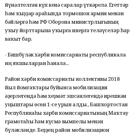
йүнәлтелгән күп кенә саралар үткәрелә. Егеттәр
һәм ҡыҙҙар араһында тормошон армия менән
бәйләргә һәм РФ Оборона министрлығының
уҡыу йорттарына уҡырға инергә теләүселәр һәр
ваҡыт бар.
- Бишбүләк хәрби комиссариаты республикала
иң яҡшыларҙан һанала...
Район хәрби комиссариаты коллективы 2018
йыл йомғаҡтары буйынса мобилизация
әҙерлегендә һәм хеҙмәт эшсәнлегендә ирешкән
уңыштары өсөн 1-се урын алды., Башҡортостан
Республикаһы хәрби комиссариатының Маҡтау
грамотаһы һәм күсмә вымпелы менән
бүләкләнде. Беҙҙең район мобилизацион