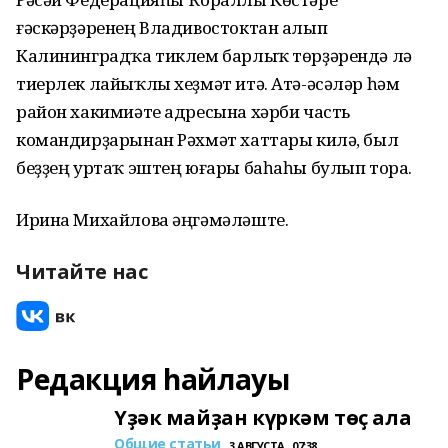
ғәскәрҙәренең Владивостоктан алып
Калининградҡа тиклем барлыҡ төрҙәрендә лә
тиерлек лайыҡлы хеҙмәт итә. Атә-әсәләр һәм
район хакимиәте адресына хәрби часть
командирҙарынан Рәхмәт хаттары килә, был
беҙҙең уртаҡ эштең юғары баһаһы булып тора.
Ирина Михайлова әңгәмәләште.
Читайте нас
Редакция һайлауы
Үҙәк майҙан күркәм төҫ ала
Общие статьи
3 АВГУСТА , 07:38