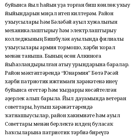
буйынса йыл һайын уҙа торған биш көнлөк уҡыу
йыйындарын миҫал итеп килтерәм. Район
уҡыусылары һәм Бәләбәй ауыл хужалығын
механикалаштырыу һәм электрлаштырыу
колледжының Бишбүләк ауылында филиалы
уҡыусылары армия тормошо, хәрби ҡорал
менән таныша. Бының өсөн Алкиноға
йыһазландырылған атыу урындарына баралар.
Район мәктәптәрендә “Юнармия” Бөтә Рәсәй
хәрби патриотик ижтимағи хәрәкәтенә инеү
буйынса егеттәр һәм ҡыҙҙарҙы көсәйтелгән
әҙерлек алып барыла. Йыл дауамында ветеран
советтары, һуғыш хәрәкәттәрендә
ҡатнашыусылар, район хакимиәте һәм ауыл
Советтары менән берлектә илдең буласаҡ
һаҡсыларына патриотик тәрбиә биреүгә