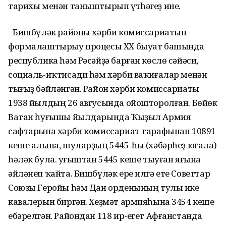
тарихы менән таныштырып үтһәгеҙ ине.
- Бишбүләк районы хәрби комиссариатын
формалаштырыу процесы XX быуат башында
республика һәм Рәсәйҙә барған көслө сәйәси,
социаль-иҡтисади һәм хәрби ваҡиғалар менән
тығыҙ бәйләнгән. Район хәрби комиссариаты
1938 йылдың 26 авгусында ойошторолған. Бөйөк
Ватан һуғышы йылдарында Ҡыҙыл Армия
сафтарына хәрби комиссариат тарафынан 10891
кеше алына, шуларҙың 5445-һы (хәбәрһеҙ юғала)
һәләк була. Һуғыштан 5445 кеше тыуған яғына
әйләнеп ҡайта. Бишбүләк ере илгә ете Советтар
Союзы Геройы һәм Дан орденының тулы ике
кавалерын биргән. Хеҙмәт армияһына 3454 кеше
ебәрелгән. Райондан 118 ир-егет Афғанстанда