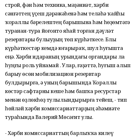
строй, фән һәм техника, мәҙәниәт, хәрби
сәнғәттең үҫеш дәрәжәһенә һәм теләһә ҡайһы
ҡораллы бәрелештең барышына һәм һөҙөмтәгә
туранан-тура йоғонто яһай торған дәүләт
резервтары булыуҙың төп күрһәткесе. Блы
күрһәткестәр кемдә юғарыраҡ, шул һуғышта
еңә. Хәрби идараның урындағы органдары ла
һуңғы роль уйнамай . Улар, ғәҙәттә, һуғыш алып
барыу өсөн мобилизацион резервтар
булдырырға, ә уның барышында Ҡораллы
көстәр сафтарны кеше һәм башҡа ресурстар
менән өҙлөкһөҙ тулылындырырға тейеш, - тип
һөйләй хәрби комиссариаттарҙың әһәмиәте
тураһында Валерий Мөсәғит улы.
- Хәрби комиссариаттың барлыҡҡа килеү