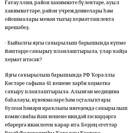
Ғатауллин, район хакимиәте бүлектәре, ауыл
хакимиәттәре, район учреждениелары һәм
ойошмалары менән тығыҙ хеҙмәттәшлектә
ирешәбеҙ.
- Быйылғы яҙғы саҡырылыш барышында күпме
йәштәрҙе саҡырыу планлаштырыла, улар ҡайҙа
хеҙмәт итәсәк?
Яҙғы саҡырылыш барышында РФ Ҡораллы
Көстәре сафына 41 кешене хәрби хеҙмәткә
саҡыру планлаштырыла. Алынған медицина
баһалауы, күнекмәләре һәм оҫталыҡтары
булған һөнәри яраҡлығы нигеҙендә саҡырылыш
комиссияһы йәш кешене ниндәй ғәскәрҙәргә
ебәрергә икәнлеген ҡарар итә. Беҙҙең егеттәр
Рәсәй Федерацияһы Ҡораллы Көстәре