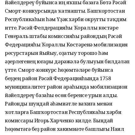
йәйелдереү буйынса иң яҡшы базаға Бөтә Рәсәй
Сморт-конкурсында ҡатнашты. Башҡортостан
Республикаһын һәм Үҙәк хәрби округты тәҡдим
итте. Рәсәй Фелдерацияһы Ҡораллы көстәре
Генераль штабы комиссияһы райондың Рәсәй
Федерацияһы Ҡораллы Көстәренә мобилизация
ресурстарын йыйыу, оҙатыу торошо һәм
әҙерлегенең юғары дәрәжәлә булыуын билдәләп
үтте. Сморт-конкурс һөҙөмтәләре буйынса
беҙҙең район Рәсәй Федерацияһында 1758
муниципалитет район араһында мобилизацион
йәйелдереү базаһы өсөн беренсе урын алды.
Районды шундай әһәмиәтле ваҡиға менән
ҡотларға Башҡортостан Республикаһы хәрби
комиссары Игорь Харченко килде. Бындай
һөҙөмтәгә беҙ район хакимиәте башлығы Наил