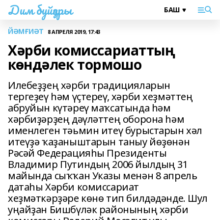
Дим буйҙары
ЙӘМҒИӘТ
8 АПРЕЛЯ 2019, 17:43
Хәрби комиссариаттың
көндәлек тормошо
Илебеҙҙең хәрби традицияларын
тергеҙеү һәм үҫтереү, хәрби хеҙмәттең
абруйын күтәреү маҡсатында һәм
хәрбиҙәрҙең дәүләттең оборона һәм
именлеген тәьмин итеү бурыстарын хәл
итеүҙә ҡаҙаныштарын таныу йөҙөнән
Рәсәй Федерацияһы Президенты
Владимир Путиндың 2006 йылдың 31
майында сыҡҡан Указы менән 8 апрель
датаһы Хәрби комиссариат
хеҙмәткәрҙәре көнө тип билдәдәнде. Шул
уңайҙан Бишбүләк районының хәрби