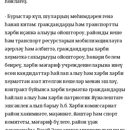
һөйләгеҙ.
- Бурыстар күп, шуларҙың мөһимдәрен генә
һанап китәм: граждандарҙы һәм транспортты
хәрби иҫәпкә алыуҙы ойоштороу, районды кеше
һәм транспорт ресурстарын мобилизациялауға
әҙерләү һәм әлбиттә, граждандарҙы хәрби
хеҙмәткә саҡырыуҙы ойоштороу, һөнәри белем
беиреү, хәрби-мәғариф учреждениеларына инеү
өсөн кандидаттар һайлап алыу һәм хәрби хәрби
хеҙмәттән азат ителгән кешеләр менән эшләү,
контракт буйынса хәрби хеҙмәткә граждандарҙы
һайлап алыу һәм хәрби-патриотик йүнәлештәге
эшсәнлек алып барыу һ.б. Хәрби комиссариат
район хакимиәте, мәҙәниәт, йәштәр һәм спорт
комитеты, мәғариф бүлеге, район үҙәк
дауаханаһы, Рәсәй Эске эштәр министрлығының