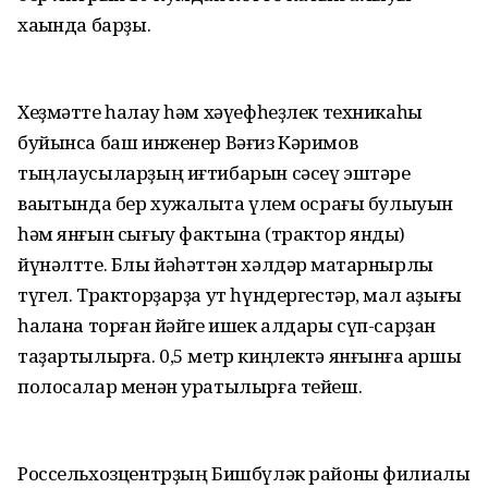
хаҡында барҙы.
Хеҙмәтте һаҡлау һәм хәүефһеҙлек техникаһы
буйынса баш инженер Вәғиз Кәримов
тыңлаусыларҙың иғтибарын сәсеү эштәре
ваҡытында бер хужалыҡта үлем осрағы булыуын
һәм янғын сығыу фактына (трактор янды)
йүнәлтте. Блы йәһәттән хәлдәр маҡтарнырлыҡ
түгел. Тракторҙарҙа ут һүндергестәр, мал аҙығы
һаҡлана торған йәйге ишек алдары сүп-сарҙан
таҙартылырға. 0,5 метр киңлектә янғынға ҡаршы
полосалар менән уратылырға тейеш.
Россельхозцентрҙың Бишбүләк районы филиалы