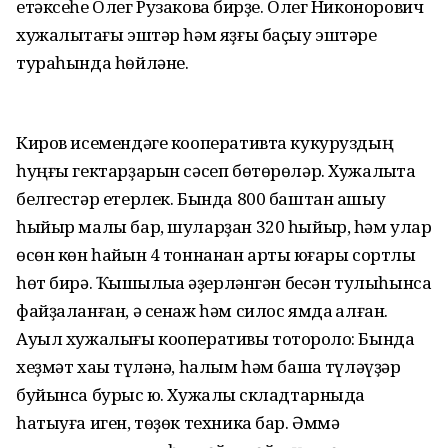
етәксеһе Олег Рузаковҡа бирҙе. Олег Никонорович
хужалыҡтағы эштәр һәм яҙғы баҫыу эштәре
тураһында һөйләне.
Киров исемендәге кооперативта кукуруздың
һуңғы гектарҙарын сәсеп бөтөрөләр. Хужалыҡта
белгестәр етерлек. Бында 800 баштан ашыу
һыйыр малы бар, шуларҙан 320 һыйыр, һәм улар
өсөн көн һайын 4 тоннанан артыҡ юғары сортлы
һөт бирә. Ҡышҡылыҡҡа әҙерләнгән бесән тулыһынса
файҙаланған, ә сенаж һәм силос ямда ҡалған.
Ауыл хужалығы кооперативы тотороҡло: Бында
хеҙмәт хаҡы түләнә, һалым һәм башҡа түләүҙәр
буйынса бурыс юҡ. Хужалыҡ складтарныда
һатыуға иген, төҙөк техника бар. Әммә