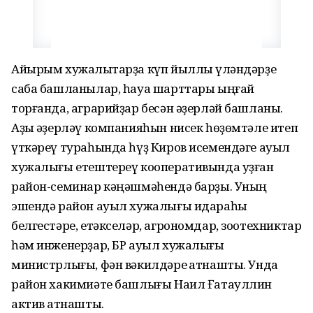
Айырым хужалыҡтарҙа күп йыллыҡ үләндәрҙе
саба башланылар, һауа шарттары ыңғай
торғанда, аграрийҙар бесән әҙерләй башланы.
Аҙыҡ әҙерләү компанияһын нисек һөҙөмтәле итеп
үткәреү тураһында һүҙ Киров исемендәге ауыл
хужалығы етештереү кооперативында уҙған
район-семинар кәңәшмәһендә барҙы. Уның
эшендә район ауыл хужалығы идараһы
белгестәре, етәкселәр, агрономдар, зоотехниктар
һәм инженерҙар, БР ауыл хужалығы
министрлығы, фән вәкилдәре ҡатнашты. Унда
район хакимиәте башлығы Наил Ғатауллин
актив ҡатнашты.