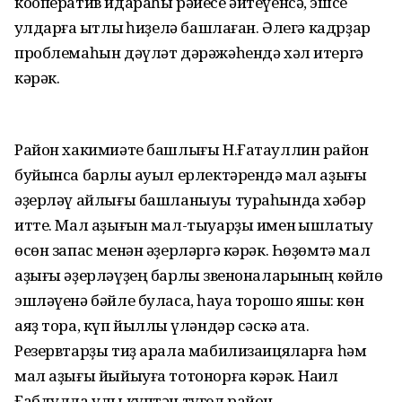
кооператив идараһы рәйесе әйтеүенсә, эшсе
ҡулдарға ҡытлыҡ һиҙелә башлаған. Әлегә кадрҙар
проблемаһын дәүләт дәрәжәһендә хәл итергә
кәрәк.
Район хакимиәте башлығы Н.Ғатауллин район
буйынса барлыҡ ауыл ерлектәрендә мал аҙығы
әҙерләү айлығы башланыуы тураһында хәбәр
итте. Мал аҙығын мал-тыуарҙы имен ҡышлатыу
өсөн запас менән әҙерләргә кәрәк. Һөҙөмтә мал
аҙығы әҙерләүҙең барлыҡ звеноналарының көйлө
эшләүенә бәйле буласаҡ, һауа торошо яҡшы: көн
аяҙ тора, күп йыллыҡ үләндәр сәскә ата.
Резервтарҙы тиҙ арала мабилизаицяларға һәм
мал аҙығы йыйыуға тотонорға кәрәк. Наил
Ғабдулла улы күптән түгел район