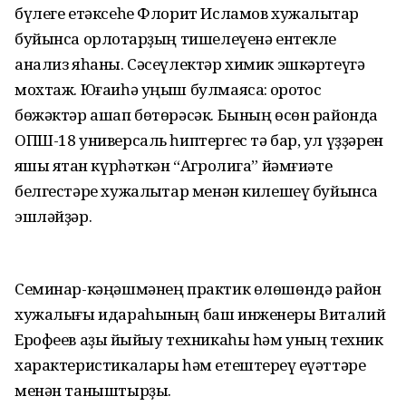
бүлеге етәксеһе Флорит Исламов хужалыҡтар
буйынса орлоҡтарҙың тишелеүенә ентекле
анализ яһаны. Сәсеүлектәр химик эшкәртеүгә
мохтаж. Юғаиһә уңыш булмаясаҡ: ҡоротҡос
бөжәктәр ашап бөтөрәсәк. Бының өсөн районда
ОПШ-18 универсаль һиптергес тә бар, ул үҙҙәрен
яҡшы яҡтан күрһәткән “Агролига” йәмғиәте
белгестәре хужалыҡтар менән килешеү буйынса
эшләйҙәр.
Семинар-кәңәшмәнең практик өлөшөндә район
хужалығы идараһының баш инженеры Виталий
Ерофеев аҙыҡ йыйыу техникаһы һәм уның техник
характеристикалары һәм етештереү ҡеүәттәре
менән таныштырҙы.