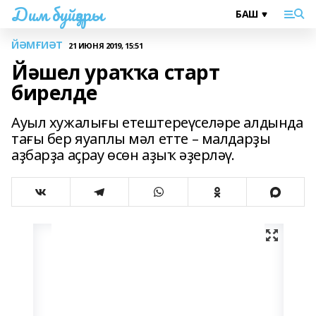
Дим буйҙары
ЙӘМҒИӘТ
21 ИЮНЯ 2019, 15:51
Йәшел ураҡҡа старт
бирелде
Ауыл хужалығы етештереүселәре алдында
тағы бер яуаплы мәл етте – малдарҙы
аҙбарҙа аҫрау өсөн аҙыҡ әҙерләү.