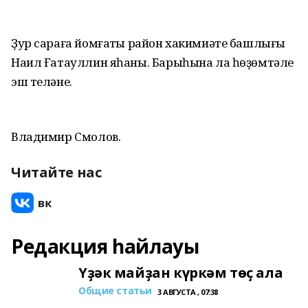
Ҙур сараға йомғаҡты район хакимиәте башлығы
Наил Ғатауллин яһаны. Барыһына ла һөҙөмтәле
эш теләне.
Владимир Смолов.
Читайте нас
Редакция һайлауы
Үҙәк майҙан күркәм төҫ ала
Общие статьи
3 АВГУСТА , 07:38