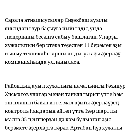
Сарала ҡатнашыусылар Сиҙәкбаш ауылы
янындағы ҙур баҫыуға йыйылды, унда
люцернаны бесәнгә сабыу башлаған. Уларҙы
хужалыҡтың бер ртәкә теҙелгән 11 берәмек аҙыҡ
йыйыу техникаһы ҡаршы алды. ул аҙыҡ әҙерләү
компанияһында ҡулланыласаҡ.
Райондың ауыл хужалығы начальнигы Ғәзинур
Хисмәтов ҡунаҡтар менән таныштырып үтте һәм
эш планын бәйән итте, мал аҙығы әҙерләүҙең
контроль һандарын әйтеп үтте. Һәр шартлы
малға 35 центнерҙан да кәм булмаған аҙыҡ
берәмеге әҙерләргә кәрәк. Артабан һүҙ хужалыҡ