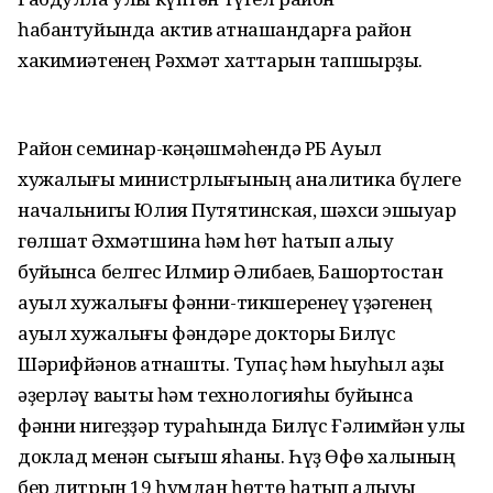
һабантуйында актив ҡатнашҡандарға район
хакимиәтенең Рәхмәт хаттарын тапшырҙы.
Район семинар-кәңәшмәһендә РБ Ауыл
хужалығы министрлығының аналитика бүлеге
начальнигы Юлия Путятинская, шәхси эшҡыуар
гөлшат Әхмәтшина һәм һөт һатып алыу
буйынса белгес Илмир Әлибаев, Башҡортостан
ауыл хужалығы фәнни-тикшеренеү үҙәгенең
ауыл хужалығы фәндәре докторы Билүс
Шәрифйәнов ҡатнашты. Тупаҫ һәм һыуһыл аҙыҡ
әҙерләү ваҡыты һәм технологияһы буйынса
фәнни нигеҙҙәр тураһында Билүс Ғәлимйән улы
доклад менән сығыш яһаны. Һүҙ Өфө халҡының
бер литрын 19 һумдан һөттө һатып алыуы