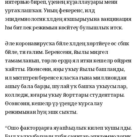
интервью биреп, үҙенең күҙаллауҙары менән
уртаҡлашҡан. Уның фекеренсә, илдә
эпидемиологик хәлдең яҡшырыуына вакцинация
һәм битлек режимын көсәйтеү булышлыҡ итәсәк.
Әле коронавирусҡа бәйле хәлдең хөртәйеүе өс сәбәпкә
бәйле, ти ғалим. Беренсенән, йылы миҙгел
тамамланып, төрлө ерҙәрҙә ял иткән кешеләр өйҙәренә
ҡайтты. Икенсенән, яңы уҡыу йылы башланды,
ил мәктәптәренә беренсе класҡа ғына миллиондан
ашыу бала барҙы, шулай уҡ башҡа уҡыусылар,
колледж, юғары уҡыу йорттары студенттары.
Өсөнсөнән, кешеләр үҙ-үҙеңде ҡурсалау
режимынан һуң эшкә сыҡты.
“Ошо факторҙарға яуапһыҙлыҡ килеп ҡушылды.
Был халҡыбыҙҙың түбән санитар-эпидемиологик