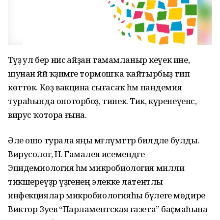
Тәүҙә ул бер нисә айҙан тамамланыр кеүек ине,
шунан йәй ҡәҙимге тормошҡа ҡайтырбыҙ тип
көттөк. Көҙ вакцина сығасаҡ һәм пандемия
тураһында оноторбоҙ, тинек. Тик, күренеүенсә,
вирус ҡотора ғына.
Әле ошо турала яңы мәғлүмәттәр билдәле булды.
Вирусолог, Н. Гамалея исемендәге
Эпидемиология һәм микробиология милли
тикшереүҙәр үҙәгенең элекке латентлы
инфекциялар микробиологияһы бүлеге мөдире
Виктор Зуев “Парламентская газета” баҫмаһына