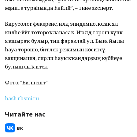
мәҙәниәте тураһында һөйләй”, – тине эксперт.
Вирусолог фекеренсә, илдә эпидемиологик хәл
киләһе йәйгә тотороҡланасаҡ. Июлдә торош күпкә
яҡшыраҡ булыр, тип фаразлай ул. Быға йылы
һауа торошо, битлек режимын көсәйтеү,
вакцинация, сирләп һауыҡҡандарҙың күбәйеүе
булышлыҡ итәсәк.
Фото: "Бәйләнештә".
bash.rbsmi.ru
Читайте нас