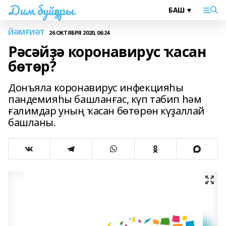
Дим буйҙары
ЙӘМҒИӘТ
26 ОКТЯБРЯ 2020, 06:24
Рәсәйҙә коронавирус ҡасан
бөтөр?
Донъяла коронавирус инфекцияһы
пандемияһы башланғас, күп табип һәм
ғалимдар уның ҡасан бөтөрөн күҙаллай
башланы.