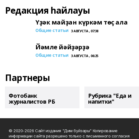
Редакция һайлауы
Үҙәк майҙан күркәм төҫ ала
Общие статьи
3 АВГУСТА , 07:38
Йәмле йәйҙәрҙә
Общие статьи
3 АВГУСТА , 06:25
Партнеры
Фотобанк
Рубрика "Еда и
журналистов РБ
напитки"
© 2020-2026 Сайт издания "Дим буйзары" Копирование
информации сайта разрешено только с письменного согласия