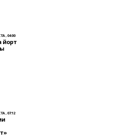
ТА , 04:00
 йорт
лы
ТА , 07:12
ии
ёт»