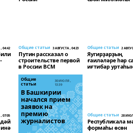
Общие статьи
Общие статьи
, 04:42
3 АВГУСТА , 04:23
2 АВГУС
били
Путин рассказал о
Яугирҙарҙың
-
строительстве первой
ғаиләләре һәр с
в России ВСМ
иғтибар уртаһы
Общие
30 ИЮЛЯ ,
статьи
13:39
В Башкирии 
начался прием 
заявок на 
премию 
Общие статьи
, 07:05
28 ИЮЛЯ
журналистов 
ндәй
Республикала м
 инә
формаһы өсөн