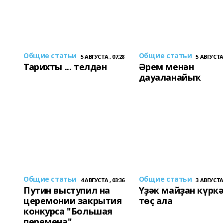
Общие статьи
Общие статьи
5 АВГУСТА , 07:28
5 АВГУСТА 
Тарихты ... телдән
Әрем менән
дауаланайыҡ
Общие статьи
Общие статьи
4 АВГУСТА , 03:36
3 АВГУСТА 
Путин выступил на
Үҙәк майҙан күрк
церемонии закрытия
төҫ ала
конкурса "Большая
перемена"