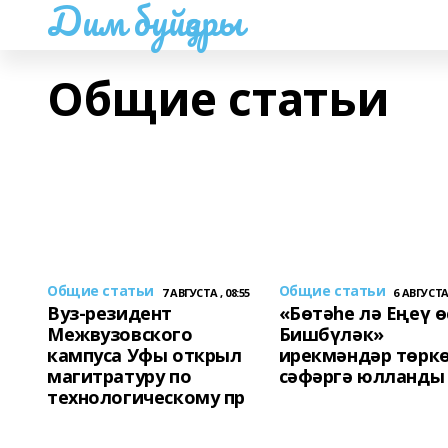
Дим буйҙары
Общие статьи
Общие статьи
Общие статьи
7 АВГУСТА , 08:55
6 АВГУСТА 
Вуз-резидент
«Бөтәһе лә Еңеү ө
Межвузовского
Бишбүләк»
кампуса Уфы открыл
ирекмәндәр төрк
магитратуру по
сәфәргә юлланды
технологическому пр