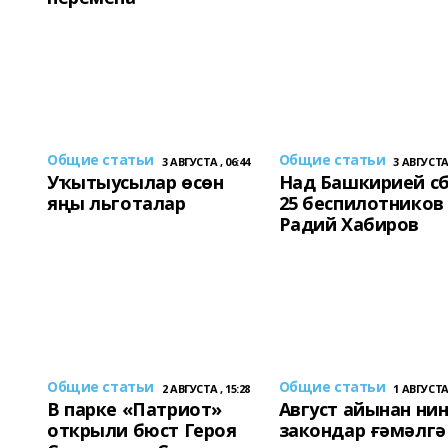
Общие статьи
Общие статьи
3 АВГУСТА , 06:44
3 АВГУСТА 
Уҡытыусылар өсөн
Над Башкирией с
яңы льготалар
25 беспилотников 
Радий Хабиров
Общие статьи
Общие статьи
2 АВГУСТА , 15:28
1 АВГУСТА 
В парке «Патриот»
Август айынан ни
открыли бюст Героя
закондар ғәмәлгә