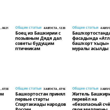
Общие статьи
Общие статьи
, 06:21
4 АВГУСТА , 12:20
4 АВГУС
Боец из Башкирии с
Башҡортостанда
позывным Дядя дал
фасадында «Ат
советы будущим
башҡорт ҡыҙы»
птичникам
муралы асылды
Общие статьи
Общие статьи
, 07:38
3 АВГУСТА , 07:16
3 АВГУС
әм
Башкортостан принял
Житель Башкир
первые старты
перевёл на
Спартакиады народов
«безопасный сч
России
свои миллионы