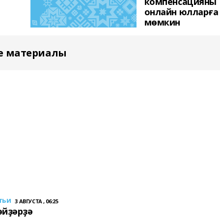
компенсацияны
онлайн юлларға
мөмкин
е материалы
тьи
3 АВГУСТА , 06:25
әйҙәрҙә