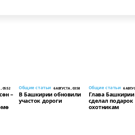
Общие статьи
Общие статьи
, 05:52
6 АВГУСТА , 03:58
6 АВГУС
сөн –
В Башкирии обновили
Глава Башкирии
участок дороги
сделал подарок
өмө
охотникам