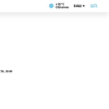
+18 °С
Облачно
ТА , 03:49