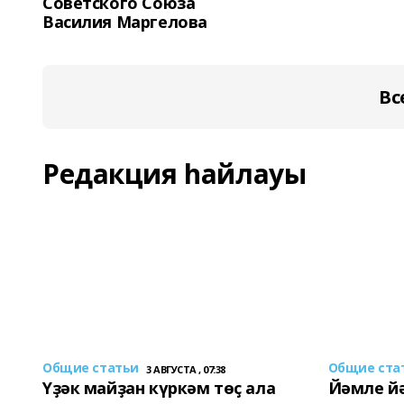
Советского Союза
Василия Маргелова
Вс
Редакция һайлауы
Общие статьи
Общие ста
3 АВГУСТА , 07:38
Үҙәк майҙан күркәм төҫ ала
Йәмле й