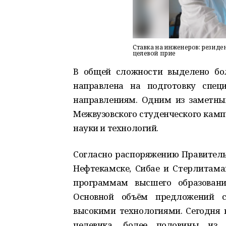
Ставка на инженеров: резиде
целевой прие
В общей сложности выделено бол
направлена на подготовку спец
направлениям. Одним из заметных
Межвузовского студенческого камп
науки и технологий.
Согласно распоряжению Правительс
Нефтекамске, Сибае и Стерлитам
программам высшего образовани
Основной объём предложений с
высокими технологиями. Сегодня в
целевика, более половины из 