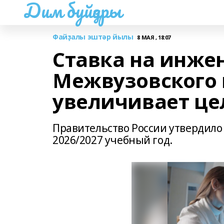
Дим буйҙары
Файҙалы эштәр йылы
8 МАЯ , 18:07
Ставка на инже
Межвузовского
увеличивает це
Правительство России утвердило 
2026/2027 учебный год.