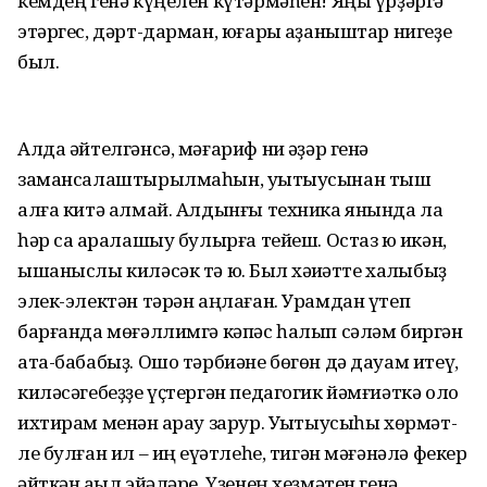
кемдең генә күңелен күтәрмәһен! Яңы үрҙәргә
этәргес, дәрт-дарман, юғары ҡаҙаныштар нигеҙе
был.
Алда әйтелгәнсә, мәғариф ни ҡәҙәр генә
замансалаш­тырыл­маһын, уҡытыусынан тыш
алға китә алмай. Алдынғы техника янында ла
һәр саҡ аралашыу булырға тейеш. Остаз юҡ икән,
ышаныслы киләсәк тә юҡ. Был хәҡиҡәтте халҡыбыҙ
элек-электән тәрән аңлаған. Урамдан үтеп
барғанда мөғәллимгә кәпәс һалып сәләм биргән
ата-бабабыҙ. Ошо тәрбиәне бөгөн дә дауам итеү,
ки­ләсәгебеҙҙе үҫтергән педагогик йәмғиәткә оло
ихтирам менән ҡа­рау зарур. Уҡытыусыһы хөрмәт­
ле булған ил – иң ҡеүәтлеһе, тигән мәғәнәлә фекер
әйткән аҡыл эйәләре. Үҙенең хеҙмәтен генә