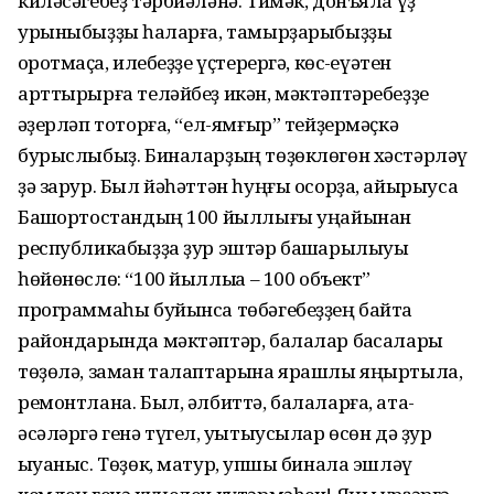
киләсәгебеҙ тәрбиә­ләнә. Тимәк, донъяла үҙ
урыны­быҙҙы һаҡларға, тамырҙары­быҙ­ҙы
ҡоротмаҫҡа, илебеҙҙе үҫте­рергә, көс-ҡеүәтен
арттырырға теләйбеҙ икән, мәктәптәребеҙҙе
ҡәҙерләп тоторға, “ел-ямғыр” тей­ҙермәҫкә
бурыслыбыҙ. Биналар­ҙың төҙөклөгөн хәстәрләү
ҙә зарур. Был йәһәттән һуңғы осорҙа, айырыуса
Башҡортостандың 100 йыллығы уңайынан
республика­быҙҙа ҙур эштәр башҡарылыуы
һөйөнөслө: “100 йыллыҡҡа – 100 объект”
программаһы буйынса төбәгебеҙҙең байтаҡ
райондарында мәктәптәр, балалар баҡсалары
төҙөлә, заман талаптарына ярашлы яңыртыла,
ремонтлана. Был, әлбиттә, бала­ларға, ата-
әсәләргә генә түгел, уҡытыусылар өсөн дә ҙур
ҡыуа­ныс. Төҙөк, матур, ҡупшы бинала эшләү