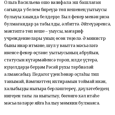
Ольга Васильева ошо вазифала эш баш­лаған
сағында уҡ белем биреүҙә төп кешенең уҡытыусы
булыуы хаҡында белдерҙе. Был фекер менән риза
булмағандар ҙа табылды, әлбиттә. Әйтеүҙәренсә,
мәктәптә төп кеше – уҡыусы, мәғариф
учреждениелары уның өсөн төҙөлә. Ә министр
быны инҡар итмәне, шул уҡ ваҡытта мәсьәләгә
икенсе фекер өҫтәне: уҡытыусының абруйын,
статусын күтәрмәйенсә тороп, илде үҫтерә,
күңелдәрҙә берҙәм Рәсәй рухы тәрбиәләй
алмаясаҡбыҙ. Педагог үҙен һөнәр оҫтаһы тип
танымай, йәмғиәттең ихтирамын тоймай икән,
халҡыбыҙҙы нығыраҡ берләштереү, дәүләтебеҙҙең
нигеҙен тағы ла нығытыу, бөгөнгө хәл итәһе
мәсьәләләрҙе яйға һалыу мөмкин булмаясаҡ.