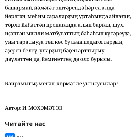
башҡармай, йәмәғәт эштәрендә һәр саҡ алда
йөрөгән, мөһим сараларҙың уртаһында ҡайнаған,
төрлө йәһәттән пропаганда алып барған, шул
иҫәптән милли матбуғаттың баһаһын күтәреүҙә,
уны таратыуҙа төп көс булған педагогтарҙың
ҡәҙерен белеү, уларҙың бәҫен арттырыу –
дәүләттең дә, йәмғиәттең дә оло бурысы.
Байрамығыҙ менән, хөрмәтле уҡытыусылар!
Автор: И. МӨХӘМӘТОВ
Читайте нас