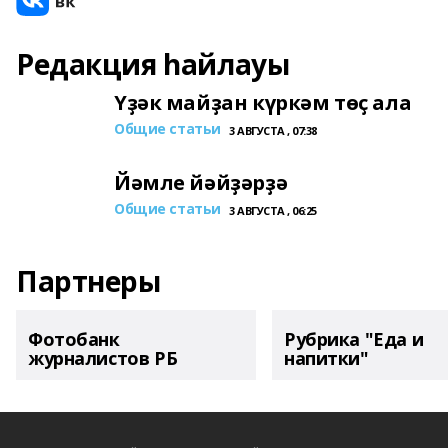
Редакция һайлауы
Үҙәк майҙан күркәм төҫ ала
Общие статьи
3 АВГУСТА , 07:38
Йәмле йәйҙәрҙә
Общие статьи
3 АВГУСТА , 06:25
Партнеры
Фотобанк
Рубрика "Еда и
журналистов РБ
напитки"