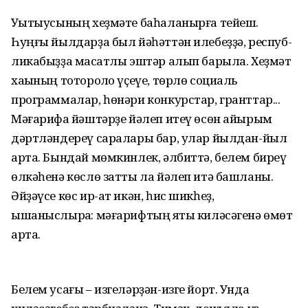
Уҡытыусының хеҙмәте баһа­ла­нырға тейеш.
Һуңғы йылдарҙа был йәһәттән илебеҙҙә, респуб­
ликабыҙҙа маҡсатлы эштәр алып барыла. Хеҙмәт
хаҡының тото­роҡ­ло үҫеүе, төрлө социаль
программалар, һөнәри конкурстар, гранттар...
Мәғарифҡа йәштәрҙе йәлеп итеү өсөн айырым
дәртләндереү саралары бар, улар йылдан-йыл
арта. Бындай мөмкинлек, әлбиттә, белем биреү
өлкәһенә көслө затты ла йәлеп итә башланы.
Әйҙәүсе көс ир-ат икән, һис шикһеҙ,
ышаныслыраҡ: мәғарифтың яҡты киләсәгенә өмөт
арта.
Белем усағы – изгеләрҙән-изге йорт. Унда