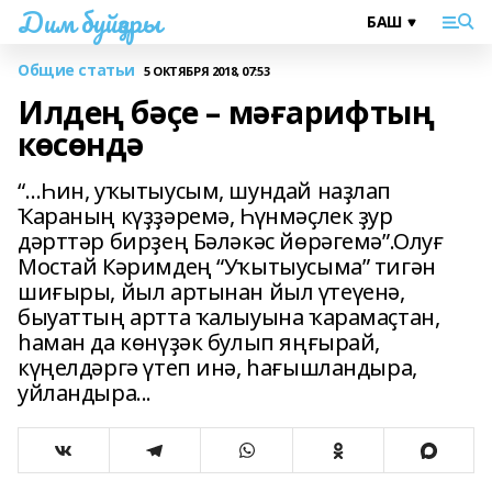
Дим буйҙары
Общие статьи
5 ОКТЯБРЯ 2018, 07:53
Илдең бәҫе – мәғарифтың
көсөндә
“…Һин, уҡытыусым, шундай наҙлап
Ҡараның күҙҙәремә, Һүнмәҫлек ҙур
дәрттәр бирҙең Бәләкәс йөрәгемә”.Олуғ
Мостай Кәримдең “Уҡытыусыма” тигән
шиғыры, йыл артынан йыл үтеүенә,
быуаттың артта ҡалыуына ҡарамаҫтан,
һаман да көнүҙәк булып яңғырай,
күңелдәргә үтеп инә, һағышландыра,
уйландыра...