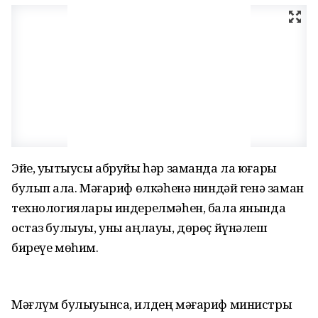
Эйе, уҡытыусы абруйы һәр заманда ла юғары
булып ҡала. Мәғариф өлкәһенә ниндәй генә заман
технологиялары индерел­мәһен, бала янында
остаз булыуы, уны аңлауы, дөрөҫ йүнәлеш
биреүе мөһим.
Мәғлүм булыуынса, илдең мәғариф министры