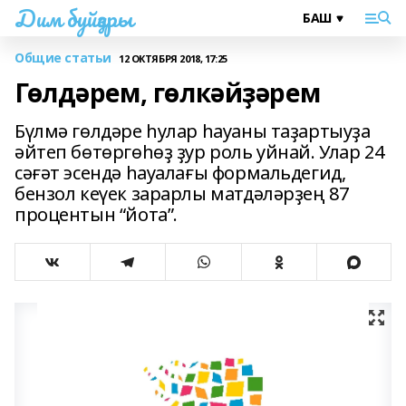
Дим буйҙары
Общие статьи
12 ОКТЯБРЯ 2018, 17:25
Гөлдәрем, гөлкәйҙәрем
Бүлмә гөлдәре һулар һауаны таҙартыуҙа
әйтеп бөтөргөһөҙ ҙур роль уйнай. Улар 24
сәғәт эсендә һауалағы формальдегид,
бензол кеүек зарарлы матдәләрҙең 87
процентын “йота”.