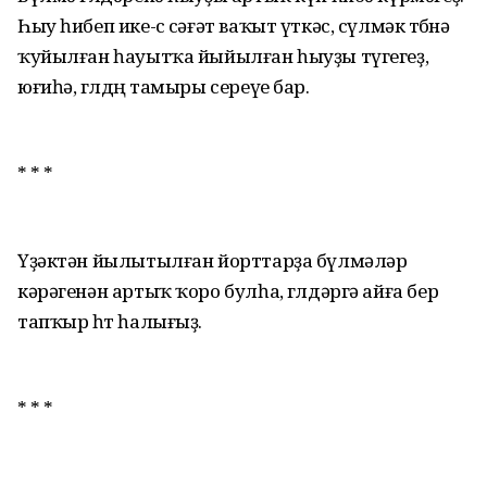
Һыу һибеп ике-өс сәғәт ваҡыт үткәс, сүлмәк төбөнә
ҡуйылған һауытҡа йыйылған һыуҙы түгегеҙ,
юғиһә, гөлдөң тамыры сереүе бар.
* * *
Үҙәктән йылытылған йорттарҙа бүлмәләр
кәрәгенән артыҡ ҡоро булһа, гөлдәргә айға бер
тапҡыр һөт һалығыҙ.
* * *