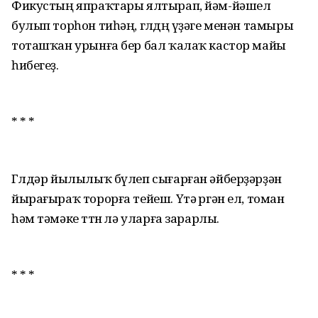
Фикустың япраҡтары ялтырап, йәм-йәшел
булып торһон тиһәң, гөлдөң үҙәге менән тамыры
тоташҡан урынға бер бал ҡалаҡ кастор майы
һибегеҙ.
* * *
Гөлдәр йылылыҡ бүлеп сығарған әйберҙәрҙән
йырағыраҡ торорға тейеш. Үтә өргән ел, томан
һәм тәмәке төтөнө лә уларға зарарлы.
* * *