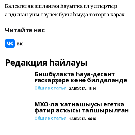
Балсыҡтан эшләнгән һауытҡа гөл ултыртыр
алдынан уны тәүлек буйы һыуҙа тоторға кәрәк.
Читайте нас
Редакция һайлауы
Бишбүләктә Һауа-десант
ғәскәрҙәре көнө билдәләнде
Общие статьи
2 АВГУСТА , 15:14
МХО-ла ҡатнашыусы егеткә
фатир асҡысы тапшырылған
Общие статьи
1 АВГУСТА , 06:16