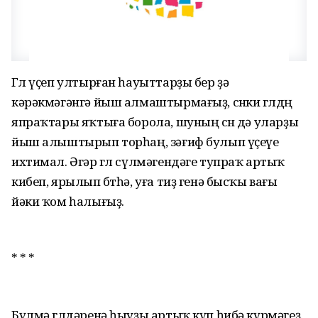
Гөл үҫеп ултырған һауыттарҙы бер ҙә
кәрәкмәгәнгә йыш алмаштырмағыҙ, сөнки гөлдөң
япраҡтары яҡтыға борола, шуның өсөн дә уларҙы
йыш алыштырып торһаң, зәғиф булып үҫеүе
ихтимал. Әгәр гөл сүлмәгендәге тупраҡ артыҡ
кибеп, ярылып бөтһә, уға тиҙ генә бысҡы вағы
йәки ҡом һалығыҙ.
* * *
Бүлмә гөлдәренә һыуҙы артыҡ күп һибә күрмәгеҙ.