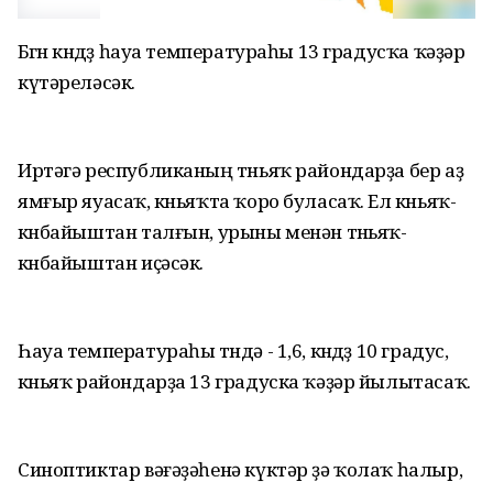
Бөгөн көндөҙ һауа температураһы 13 градусҡа ҡәҙәр
күтәреләсәк.
Иртәгә республиканың төньяҡ райондарҙа бер аҙ
ямғыр яуасаҡ, көньяҡта ҡоро буласаҡ. Ел көньяҡ-
көнбайыштан талғын, урыны менән төньяҡ-
көнбайыштан иҫәсәк.
Һауа температураһы төндә - 1,6, көндөҙ 10 градус,
көньяҡ райондарҙа 13 градуска ҡәҙәр йылытасаҡ.
Синоптиктар вәғәҙәһенә күктәр ҙә ҡолаҡ һалыр,