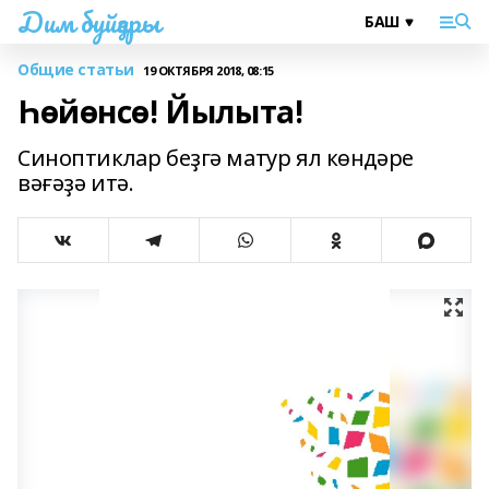
Дим буйҙары
Общие статьи
19 ОКТЯБРЯ 2018, 08:15
Һөйөнсө! Йылыта!
Синоптиклар беҙгә матур ял көндәре
вәғәҙә итә.