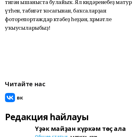
тигән ышаныста булайыҡ. Ял көндәренебеҙ матур
үтһен, табиғәт ҡосағынан, баҡсаларҙан
фоторепортаждар көтәбеҙ һеҙҙән, хөрмәтле
уҡыусыларыбыҙ!
Читайте нас
Редакция һайлауы
Үҙәк майҙан күркәм төҫ ала
Общие статьи