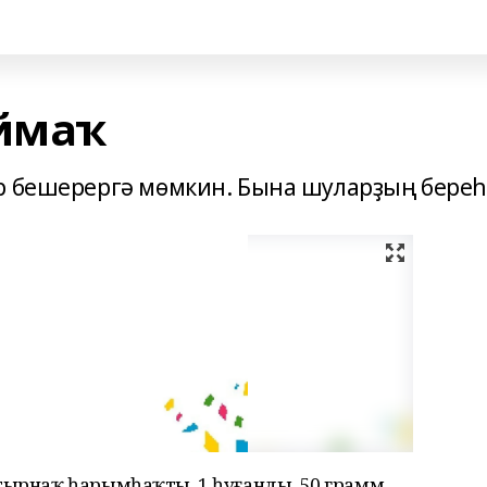
ймаҡ
р бешерергә мөмкин. Бына шуларҙың береһ
 тырнаҡ һарымһаҡты, 1 һуғанды, 50 грамм