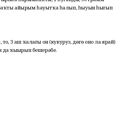
абаҡты айырым һауытҡа һалып, һыуын һығып
оҙ, 3 аш ҡалағы он (кукуруз, дөгө оно ла ярай)
да ҡыҙҙырып бешерәбеҙ.