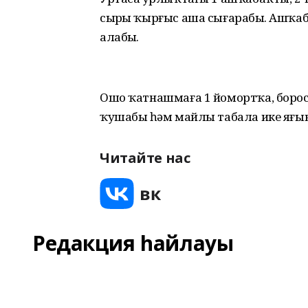
сырҙы ҡырғыс аша сығарабыҙ. Ашҡ
алабыҙ.
Ошо ҡатнашмаға 1 йомортҡа, борос, т
ҡушабыҙ һәм майлы табала ике яғын 
Читайте нас
Редакция һайлауы