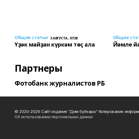
Общие статьи
Общие ста
3 АВГУСТА , 07:38
Үҙәк майҙан күркәм төҫ ала
Йәмле й
Партнеры
Фотобанк журналистов РБ
© 2020-2026 Сайт издания "Дим буйзары" Копирование информ
Об использовании персональных данных