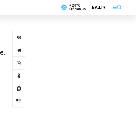
+24 °С
Облачно
е.