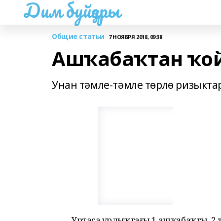
Дим буйҙары
Общие статьи
7 НОЯБРЯ 2018, 09:38
Ашҡабаҡтан ҡо
Унан тәмле-тәмле төрлө ризыкта
Уртаса ҙурлыҡтағы 1 ашҡабаҡты, 2