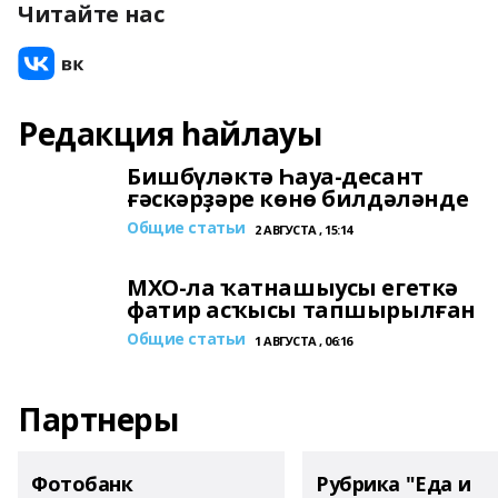
Читайте нас
Редакция һайлауы
Бишбүләктә Һауа-десант
ғәскәрҙәре көнө билдәләнде
Общие статьи
2 АВГУСТА , 15:14
МХО-ла ҡатнашыусы егеткә
фатир асҡысы тапшырылған
Общие статьи
1 АВГУСТА , 06:16
Партнеры
Фотобанк
Рубрика "Еда и