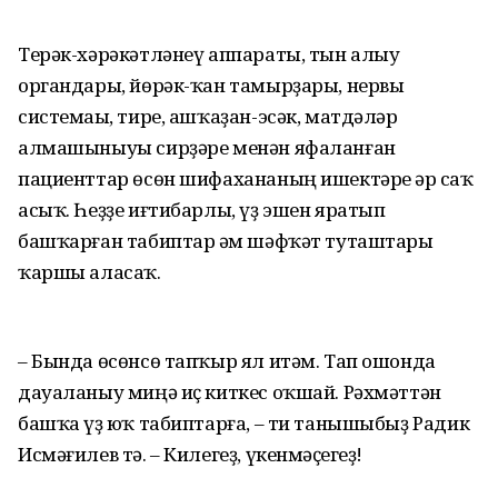
Терәк-хәрәкәтләнеү аппараты, тын алыу
органдары, йөрәк-ҡан тамырҙары, нервы
системаһы, тире, ашҡаҙан-эсәк, матдәләр
алмашыныуы сирҙәре менән яфаланған
пациенттар өсөн шифахананың ишектәре һәр саҡ
асыҡ. Һеҙҙе иғтибарлы, үҙ эшен яратып
башҡарған табиптар һәм шәфҡәт туташтары
ҡаршы аласаҡ.
– Бында өсөнсө тапҡыр ял итәм. Тап ошонда
дауаланыу миңә иҫ киткес оҡшай. Рәхмәттән
башҡа һүҙ юҡ табиптарға, – ти танышыбыҙ Радик
Исмәғилев тә. – Килегеҙ, үкенмәҫһегеҙ!