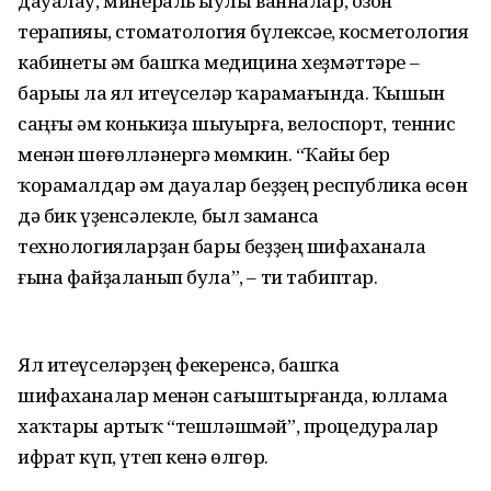
дауалау, минераль һыулы ванналар, озон
терапияһы, стоматология бүлексәһе, косметология
кабинеты һәм башҡа медицина хеҙмәттәре –
барыһы ла ял итеүселәр ҡарамағында. Ҡышын
саңғы һәм конькиҙа шыуырға, велоспорт, теннис
менән шөғөлләнергә мөмкин. “Ҡайһы бер
ҡорамалдар һәм дауалар беҙҙең республика өсөн
дә бик үҙенсәлекле, был заманса
технологияларҙан бары беҙҙең шифаханала
ғына файҙаланып була”, – ти табиптар.
Ял итеүселәрҙең фекеренсә, башҡа
шифаханалар менән сағыштырғанда, юллама
хаҡтары артыҡ “тешләшмәй”, процедуралар
ифрат күп, үтеп кенә өлгөр.