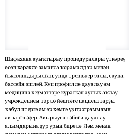
Шифахана һауыҡ­тырыу процедуралары үткәреү
өсөн кәрәкле заманса ҡорамалдар ме­нән
йыһазлан­дырылған, унда тренажер залы, сауна,
бассейн эшләй. Күп профилле дауалау һәм
медицина хеҙмәттәре күрһәткән һаулыҡ һаҡлау
учреждениеһы төрлө йәштәге пациенттарҙы
ҡабул итергә һәм һәр кемгә үҙ программаһын
һайларға әҙер. Айырыуса тәбиғи дауалау
алымдарына ҙур урын бирелә. Ләм менән