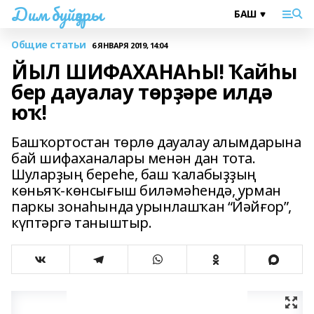
Дим буйҙары
Общие статьи
6 ЯНВАРЯ 2019, 14:04
ЙЫЛ ШИФАХАНАҺЫ! Ҡайһы
бер дауалау төрҙәре илдә
юҡ!
Башҡортостан төрлө дауалау алымдарына
бай шифаханалары менән дан тота.
Шуларҙың береһе, баш ҡалабыҙҙың
көньяҡ-көнсығыш биләмәһендә, урман
паркы зонаһында урынлашҡан “Йәйғор”,
күптәргә таныштыр.