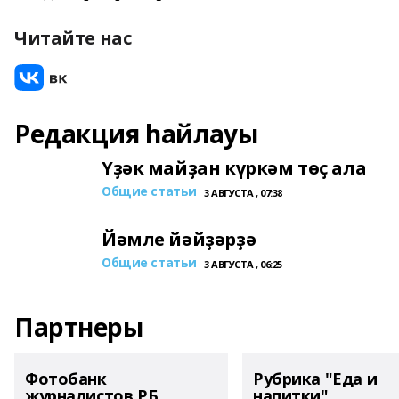
Читайте нас
Редакция һайлауы
Үҙәк майҙан күркәм төҫ ала
Общие статьи
3 АВГУСТА , 07:38
Йәмле йәйҙәрҙә
Общие статьи
3 АВГУСТА , 06:25
Партнеры
Фотобанк
Рубрика "Еда и
журналистов РБ
напитки"