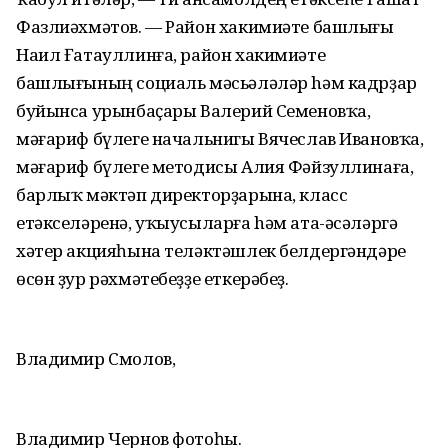
Фазлиәхмәтов. — Район хакимиәте башлығы
Наил Ғатауллинға, район хакимиәте
башлығының социаль мәсьәләләр hәм кадрҙар
буйынса урынбаҫары Валерий Семеновҡа,
мәғариф бүлеге начальнигы Вячеслав Ивановҡа,
мәғариф бүлеге методисы Алия Фәйзуллинаға,
барлыҡ мәктәп директорҙарына, класс
етәкселәренә, уҡыусыларға hәм ата-әсәләргә
хәтер акцияһына теләктәшлек белдергәндәре
өсөн ҙур рәхмәтебеҙҙе еткерәбеҙ.
Владимир Смолов,
Владимир Чернов фотоһы.