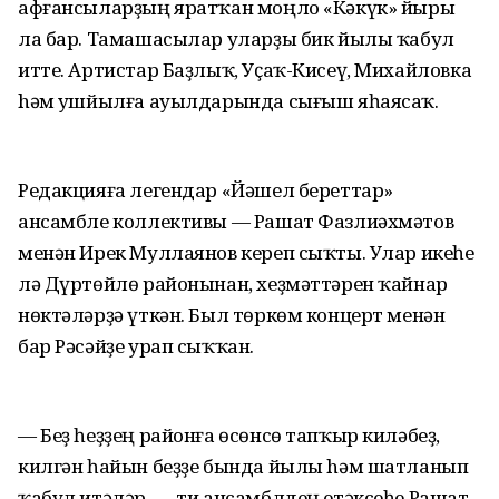
афғансыларҙың яратҡан моңло «Кәкүк» йыры
ла бар. Тамашасылар уларҙы бик йылы ҡабул
итте. Артистар Баҙлыҡ, Уҫаҡ-Кисеү, Михайловка
hәм Ҡушйылға ауылдарында сығыш яһаясаҡ.
Редакцияға легендар «Йәшел береттар»
ансамбле коллективы — Рашат Фазлиәхмәтов
менән Ирек Муллаянов кереп сыҡты. Улар икеһе
лә Дүртөйлө районынан, хеҙмәттәрен ҡайнар
нөктәләрҙә үткән. Был төркөм концерт менән
бар Рәсәйҙе урап сыҡҡан.
— Беҙ һеҙҙең районға өсөнсө тапҡыр киләбеҙ,
килгән һайын беҙҙе бында йылы hәм шатланып
ҡабул итәләр, — ти ансамблдең етәксеһе Рашат