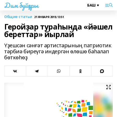
Дим буйҙары
Общие статьи
21 ЯНВАРЯ 2019, 13:51
Геройҙар тураһында «йәшел
береттар» йырлай
Yҙешсән сәнғәт артистарының патриотик
тәрбиә биреүгә индергән өлөшө баһалап
бөткөһөҙ