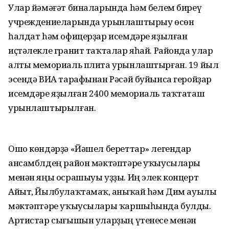
Улар йәмәғәт биналарында hәм белем биреү
учреждениеларында урынлаштырыу өсөн
һалдат hәм офицерҙар исемдәре яҙылған
иҫтәлекле гранит таҡталар яһай. Районда улар
алты мемориаль плита урынлаштырған. 19 йыл
эсендә ВИА тарафынан Рәсәй буйынса геройҙар
исемдәре яҙылған 2400 мемориаль таҡтаташ
урынлаштырылған.
Ошо көндәрҙә «Йәшел береттар» легендар
ансамблдең район мәктәптәре уҡыусылары
менән яңы осрашыуы уҙҙы. Иң элек концерт
Айыт, Йылбулаҡтамаҡ, Ҡаныҡай hәм Дим ауылы
мәктәптәре уҡыусылары ҡаршыһында булды.
Артистар сығышын уларҙың үтенесе менән