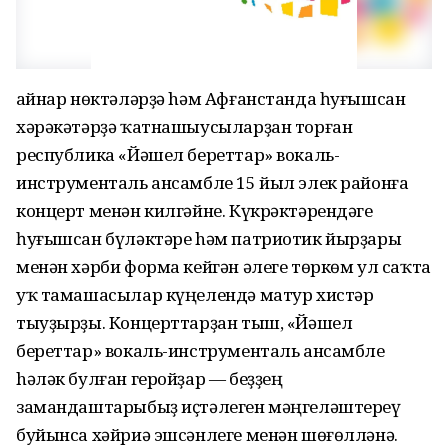
Ҡайнар нөктәләрҙә hәм Афғанстанда һуғышсан
хәрәкәтәрҙә ҡатнашыусыларҙан торған
республика «Йәшел береттар» вокаль-
инструменталь ансамбле 15 йыл элек районға
концерт менән килгәйне. Күкрәктәрендәге
һуғышсан бүләктәре hәм патриотик йырҙары
менән хәрби форма кейгән әлеге төркөм ул саҡта
уҡ тамашасылар күңелендә матур хистәр
тыуҙырҙы. Концерттарҙан тыш, «Йәшел
береттар» вокаль-инструменталь ансамбле
hәләк булған геройҙар — беҙҙең
замандаштарыбыҙ иҫтәлеген мәңгеләштереү
буйынса хәйриә эшсәнлеге менән шөғөлләнә.