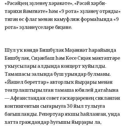
«Рәсәйҙең эҙлeнеү хәрәкәте», «Рәсәй хәрби-
тарихи йәмғиәте» hәм «9 рота» эҙләнеү отряды»
тигән өс флаг менән камуфляж формаһында «9
рота» эҙләнеүселәре биҙәне.
Шул уҡ көндө Бишбүләк Мәҙәниәт һарайында
Бишбүләк, Сиҙәкбаш hәм Кесе Сиҙәк мәктәптәре
уҡыусылары алдында концерт ҡуйылды.
Тамашасы залында буш урындар булманы.
«Йәшел береттар» авторлыҡ йырҙары менән
театрлаштырылған тамаша юбилей датаһына
— Афғанстандан совет ғәскәрҙәренең сикләнгән
контингентын сығарыуға 30 йыл тулыуға
бағышланды. Репертуар яҡшы һайланған, унда
хатта граждандар һуғышы йырҙары ла,