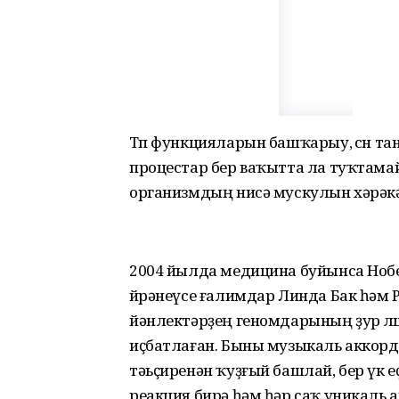
Төп функцияларын башҡарыу, өсөн тан
процес­тар бер ваҡытта ла туҡтамай. 
организмдың нисә мускулын хәрәкә
2004 йылда медицина буйынса Нобе
өйрәнеүсе ғалимдар Линда Бак һәм
йәнлектәрҙең геномдарының ҙур өлө
иҫбатлаған. Быны музыкаль аккорд
тәьҫиренән ҡуҙғый башлай, бер үк еҫ 
реакция бирә һәм һәр саҡ уникаль 