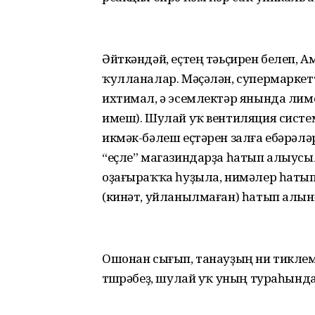
Әйткәндәй, еҫтең тәьҫирен белеп, 
ҡулланалар. Мәҫәлән, супермаркет
ихтимал, ә эсемлектәр янында лимо
имеш). Шулай уҡ вентиляция систем
икмәк-бәлеш еҫтәрен залға ебәрәлә
“еҫле” магазиндарҙа һатып алыус
оҙағыраҡҡа һуҙыла, нимәлер һатып
(кинәт, уйланылмаған) һатып алынғ
Ошонан сығып, танауҙың ни тиклем 
төшөрәбеҙ, шулай уҡ уның тураһынд