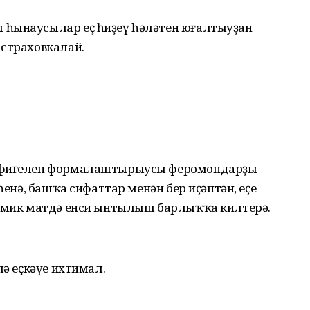
 һынаусылар еҫ һиҙеү һәләтен юғалтыуҙан
 страховкалай.
ҡ-фиғелен формалаштырыусы феромондарҙы
һенә, башҡа сифаттар менән бер иҫәптән, еҫе
химик матдә енси ынтылыш барлыҡҡа килтерә.
лә еҫкәүе ихтимал.