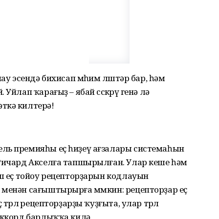
ау эсендә бихисап мөһим өлөштәр бар, һәм
Уйлап ҡарағыҙ – ябай сөскөрөү генә лә
ткә килтерә!
ль премияһы еҫ һиҙеү ағзалары системаһын
 Ричард Акселға тапшырылған. Улар кеше һәм
шө еҫ тойоу рецепторҙарын кодлауын
 менән сағыштырырға мөмкин: рецепторҙар еҫ
төрлө рецепторҙарҙы ҡуҙғыта, улар төрлө
аккорд барлыҡҡа килә.