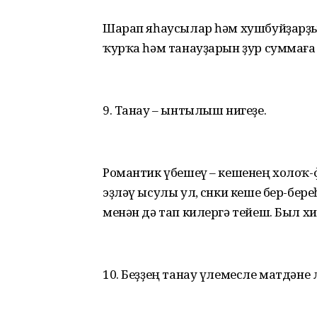
Шарап яһаусылар һәм хушбуйҙарҙы
ҡурҡа һәм танауҙарын ҙур суммаға
9. Танау – ынтылыш нигеҙе.
Романтик үбешеү – кешенең холо
эҙләү ысулы ул, сөнки кеше бер-бере
менән дә тап килергә тейеш. Был 
10. Беҙҙең танау үлемесле матдәне 