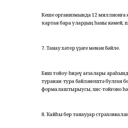
Кеше организмында 12 миллионға я
ҡартая бара уларҙың һаны кәмей, ш
7. Танау хәтер үҙәге менән бәйле.
Биш тойоу-һиҙеү ағзалары араһында
туранан-тура бәйләнештә булған бе
формалаштырыусы, хис-тойғоно һәм 
8. Ҡайһы бер танауҙар страховкала