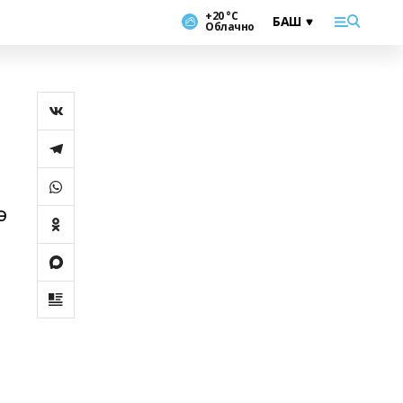
+20 °С
Облачно
,
ә