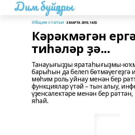
Дим буйҙары
Общие статьи
3 МАРТА 2019, 14:55
Кәрәкмәгән ерг
тиһәләр ҙә...
Танауығыҙҙы яратаһығыҙмы-юҡмы
барыһын да белеп бөтмәүегеҙгә
мөһим роль уйнау менән бер рәтт
функциялар үтәй – тын алыу, инфе
үҙенсәлектәре менән бер рәттән,
яһай.