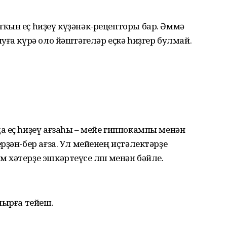
ҡын еҫ һиҙеү күҙәнәк-рецепторы бар. Әммә
уға күрә оло йәштәгеләр еҫкә һиҙгер булмай.
 еҫ һиҙеү ағзаһы – мейе гиппокампы менән
рҙән-бер ағза. Ул мейенең иҫтәлектәрҙе
хәтерҙе эшкәртеүсе өлөшө менән бәйле.
нырға тейеш.