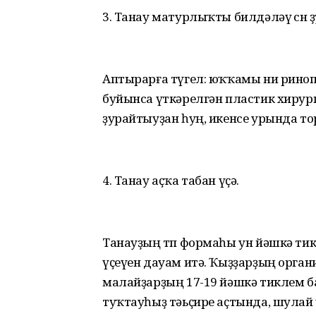
3. Танау матурлыҡты билдәләү өсөн ҙ
Аптырарға түгел: юҡҡамы ни риноп
буйынса үткәрелгән пластик хирур
ҙурайтыуҙан һуң, икенсе урында то
4. Танау аҫҡа табан үҫә.
Танауҙың төп формаһы ун йәшкә тик
үҫеүен дауам итә. Ҡыҙҙарҙың орган
малайҙарҙың 17-19 йәшкә тиклем бар
туҡтауһыҙ тәьҫире аҫтында, шулай 