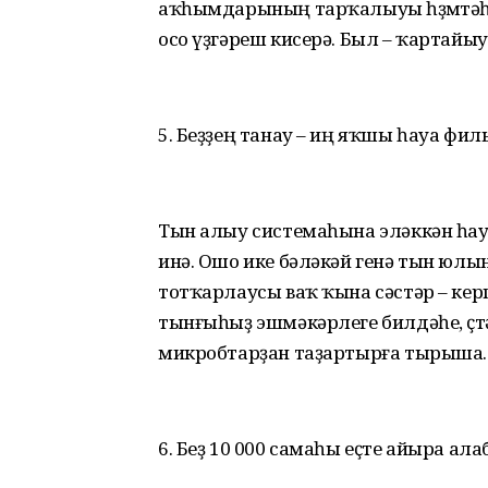
аҡһымдарының тарҡалыуы һөҙөмтәһе
осо үҙгәреш кисерә. Был – ҡартайы
5. Беҙҙең танау – иң яҡшы һауа фил
Тын алыу системаһына эләккән һауа
инә. Ошо ике бәләкәй генә тын юл
тотҡарлаусы ваҡ ҡына сәстәр – кер
тынғыһыҙ эшмәкәрлеге билдәһе, ө
микробтарҙан таҙартырға тырыша.
6. Беҙ 10 000 самаһы еҫте айыра ала