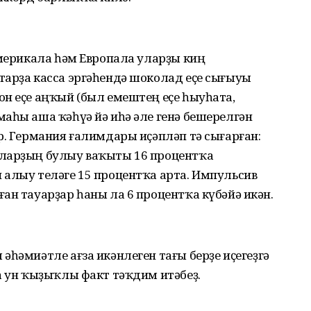
Америкала һәм Европала уларҙы киң
тарҙа касса эргәһендә шоколад еҫе сығыуы
н еҫе аңҡый (был емештең еҫе һыуһата,
аһы аша ҡәһүә йә иһә әле генә бешерелгән
р. Германия ғалимдары иҫәпләп тә сығарған:
ыларҙың булыу ваҡыты 16 процентҡа
 алыу теләге 15 процентҡа арта. Импульсив
ан тауарҙар һаны ла 6 процентҡа күбәйә икән.
әһәмиәтле ағза икәнлеген тағы берҙе иҫегеҙгә
а ун ҡыҙыҡлы факт тәҡдим итәбеҙ.