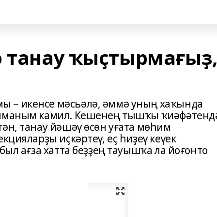
ә танау ҡыҫтырмағыҙ
 – икенсе мәсьәлә, әммә уның хаҡында
 иманым камил. Кешенең тышҡы ҡиәфәтенд
ән, танау йәшәү өсөн уғата мөһим
кцияларҙы иҫкәртеү, еҫ һиҙеү кеүек
 был ағза хатта беҙҙең тауышҡа ла йоғонто