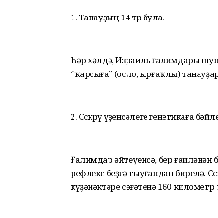
1. Танауҙың 14 төрө була.
Һәр хәлдә, Израиль ғалимдары шунд
“ҡарсыға” (осло, ырғаҡлы) танауҙар 
2. Сөскөрөү үҙенсәлеге генетикаға бәйле
Ғалимдар әйтеүенсә, бер ғаиләнән бул
рефлекс беҙгә тыуғандан бирелә. Сөск
күҙәнәктәре сәғәтенә 160 километр