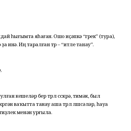
ай һығымта яһаған. Ошо иҫәпкә “грек” (тура),
ҙа инә. Иң таралған төр – “итле танау”.
.
ған кешеләр бер төрлө сөскөрә, тимәк, был
өргән ваҡытта танау аша төрлө өлөшсәләр, һауа
 тиҙлек менән урғыла.