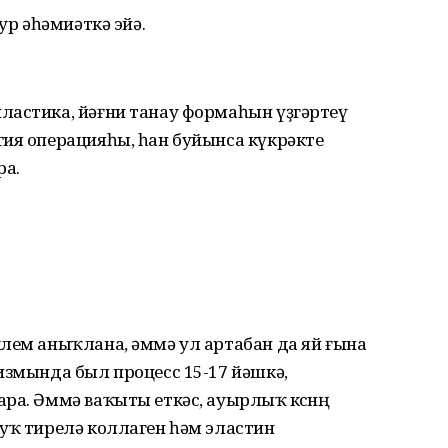
ур әһәмиәткә эйә.
ластика, йәғни танау формаһын үҙгәртеү
гия операцияһы, һан буйынса күкрәкте
ра.
лем аныҡлана, әммә ул артабан да яй ғына
измында был процесс 15-17 йәшкә,
а. Әммә ваҡыты еткәс, ауырлыҡ көсөнөң
уҡ тирелә коллаген һәм эластин