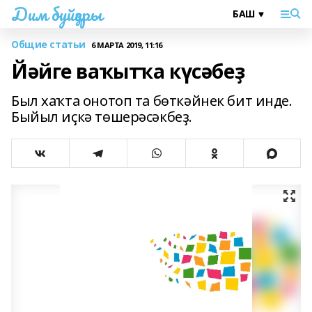
Дим буйҙары
Общие статьи
6 МАРТА 2019, 11:16
Йәйге ваҡытҡа күсәбеҙ
Был хаҡта онотоп та бөткәйнек бит инде.
Быйыл иҫкә төшерәсәкбеҙ.