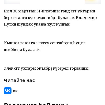
Был 30 марттан 31-нә ҡаршы төндә сәғәт уҡтарын
бер сәғәт алға күсерүҙән ғибәрәт буласаҡ. Владимир
Путин шундай указға ҡул ҡуйған.
Ҡышҡы ваҡытҡа күсеү сентябрҙең һуңғы
шәмбәһендә буласаҡ.
Элек сәғәт уҡтары октябрҙә күсерелә торғайны.
Читайте нас