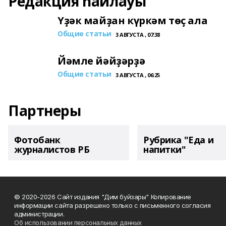
Редакция һайлауы
Үҙәк майҙан күркәм төҫ ала
Общие статьи
3 АВГУСТА , 07:38
Йәмле йәйҙәрҙә
Общие статьи
3 АВГУСТА , 06:25
Партнеры
Фотобанк
Рубрика "Еда и
журналистов РБ
напитки"
© 2020-2026 Сайт издания "Дим буйзары" Копирование
информации сайта разрешено только с письменного согласия
администрации.
Об использовании персональных данных