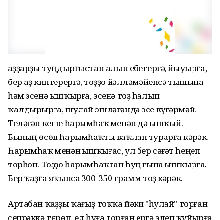
Ҡаҙҙарҙы туңдырғыстан алып ебетергә, йыуырға,
бер аҙ киптерергә, тоҙҙо йәлләмәйенсә тышына
һәм эсенә ышҡырға, эсенә тоҙ һалып
ҡалдырырға, шулай эшләгәндә эсе күгәрмәй.
Теләгән кеше һарымһаҡ менән дә ышҡый.
Бының өсөн һарымһаҡты ваҡлап турарға кәрәк.
Һарымһаҡ менән ышҡығас, ул бер сәғәт һеңеп
торһон. Тоҙҙо һарымһаҡтан һуң ғына ышҡырға.
Бер ҡаҙға яҡынса 300-350 грамм тоҙ кәрәк.
Артабан ҡаҙҙы ҡағыҙ тоҡҡа йәки "һулай" торған
сепрәккә төрөп, ел һуға торған ергә элеп ҡуйырға