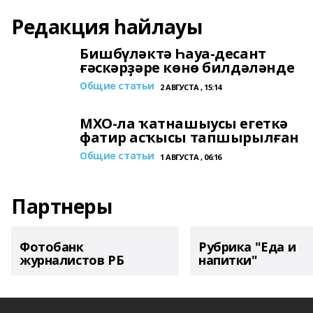
Редакция һайлауы
Бишбүләктә Һауа-десант
ғәскәрҙәре көнө билдәләнде
Общие статьи
2 АВГУСТА , 15:14
МХО-ла ҡатнашыусы егеткә
фатир асҡысы тапшырылған
Общие статьи
1 АВГУСТА , 06:16
Партнеры
Фотобанк
Рубрика "Еда и
журналистов РБ
напитки"