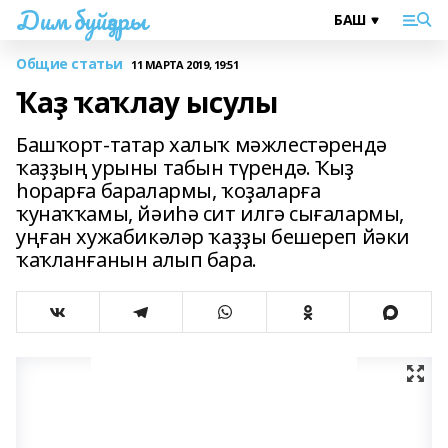
Дим буйҙары
Общие статьи
11 МАРТА 2019, 19:51
Ҡаҙ ҡаҡлау ысулы
Башҡорт-татар халыҡ мәжлестәрендә
ҡаҙҙың урыны табын түрендә. Ҡыҙ
һорарға баралармы, ҡоҙаларға
ҡунаҡҡамы, йәиһә сит илгә сығалармы,
уңған хужабикәләр ҡаҙҙы бешереп йәки
ҡаҡланғанын алып бара.