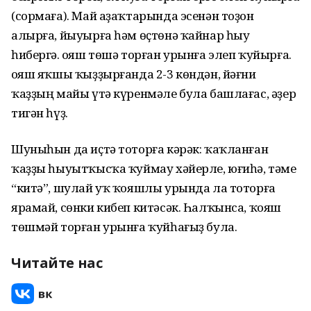
(сормаға). Май аҙаҡтарында эсенән тоҙон
алырға, йыуырға һәм өҫтөнә ҡайнар һыу
һибергә. Ҡояш төшә торған урынға элеп ҡуйырға.
Ҡояш яҡшы ҡыҙҙырғанда 2-3 көндән, йәғни
ҡаҙҙың майы үтә күренмәле була башлағас, әҙер
тигән һүҙ.
Шуныһын да иҫтә тоторға кәрәк: ҡаҡланған
ҡаҙҙы һыуытҡысҡа ҡуймау хәйерле, юғиһә, тәме
“китә”, шулай уҡ ҡояшлы урында ла тоторға
ярамай, сөнки кибеп китәсәк. Һалҡынса, ҡояш
төшмәй торған урынға ҡуйһағыҙ була.
Читайте нас