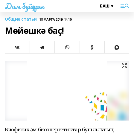
Дим буйҙары
Общие статьи
18 МАРТА 2019, 14:10
Мөйөшкә баҫ!
Биофизик һәм биоэнергетиктар бушлыҡтың