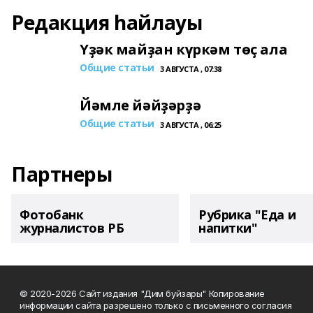
Редакция һайлауы
Үҙәк майҙан күркәм төҫ ала
Общие статьи
3 АВГУСТА , 07:38
Йәмле йәйҙәрҙә
Общие статьи
3 АВГУСТА , 06:25
Партнеры
Фотобанк
Рубрика "Еда и
журналистов РБ
напитки"
© 2020-2026 Сайт издания "Дим буйзары" Копирование
информации сайта разрешено только с письменного согласия