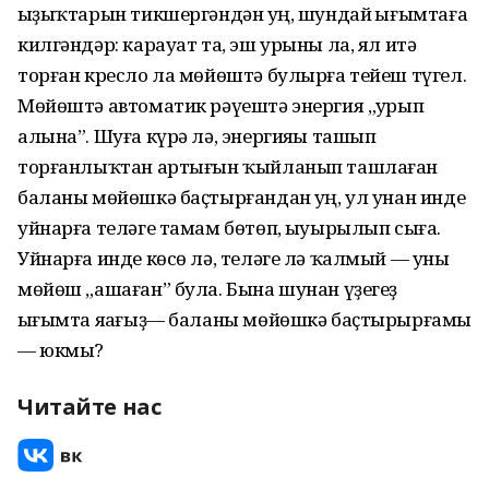
һыҙыҡтарын тикшергәндән һуң, шундай һығымтаға
килгәндәр: карауат та, эш урыны ла, ял итә
торған кресло ла мөйөштә булырға тейеш түгел.
Мөйөштә автоматик рәүештә энергия „һурып
алына”. Шуға күрә лә, энергияһы ташып
торғанлыҡтан артығын ҡыйланып ташлаған
баланы мөйөшкә баҫтырғандан һуң, ул унан инде
уйнарға теләге тамам бөтөп, һыуырылып сыға.
Уйнарға инде көсө лә, теләге лә ҡалмый — уны
мөйөш „ашаған” була. Бына шунан үҙегеҙ
һығымта яһағыҙ— баланы мөйөшкә баҫтырырғамы
— юкмы?
Читайте нас