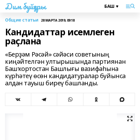
Дим буйҙары
Общие статьи
28 МАРТА 2019, 09:18
Кандидаттар исемлеген
раҫлана
«Берҙәм Рәсәй» сәйәси советының
киңәйтелгән ултырышында партиянан
Башҡортостан Башлығы вазифаһына
күрһәтеү өсөн кандидатуралар буйынса
алдан тауыш биреү башланды.