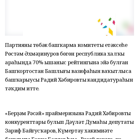
Партияның төбәк башҡарма комитеты етәксеһе
Рөстәм Әхмәҙинуров бөгөн республика халҡы
араһында 70% ышаныс рейтингына эйә булған
Башҡортостан Башлығы вазифаһын ваҡытлыса
башҡарыусы Радий Хәбировтың кандидатураһын
тәҡдим итте.
«Берҙәм Рәсәй» праймеризына Радий Хәбировтың
конкуренттары булып Дәүләт Думаһы депутаты
Зариф Байғусҡаров, Күмертау хакимиәте