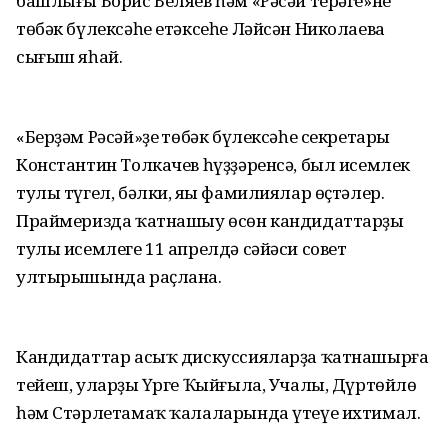
башлығы Борис Беляев һәм «Рәсәй терәге»нең
төбәк бүлексәһе етәксеһе Ләйсән Николаева
сығыш яһай.
«Берҙәм Рәсәй»ҙең төбәк бүлексәһе секретары
Константин Толкачев һүҙҙәренсә, был исемлек
тулы түгел, бәлки, яңы фамилиялар өҫтәлер.
Праймеризда ҡатнашыу өсөн кандидаттарҙың
тулы исемлеге 11 апрелдә сәйәси совет
ултырышында раҫлана.
Кандидаттар асыҡ дискуссияларҙа ҡатнашырға
тейеш, уларҙың Үрге Ҡыйғыла, Учалы, Дүртөйлө
һәм Стәрлетамаҡ ҡалаларында үтеүе ихтимал.