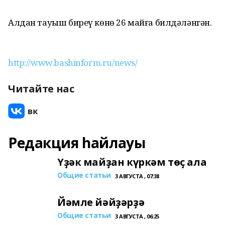
Алдан тауыш биреү көнө 26 майға билдәләнгән.
http://www.bashinform.ru/news/
Читайте нас
Редакция һайлауы
Үҙәк майҙан күркәм төҫ ала
Общие статьи
3 АВГУСТА , 07:38
Йәмле йәйҙәрҙә
Общие статьи
3 АВГУСТА , 06:25