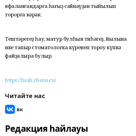
яфаланғандарға һағыҙ сәйнәүҙән тыйылып
торорға кәрәк.
Тештәрегеҙ һау, матур булһын тиһәгеҙ, йылына
ике тапҡыр стоматологка күренеп тороу күпкә
файҙа­лыраҡ булыр.
https://bash.rbsmi.ru/
Читайте нас
Редакция һайлауы