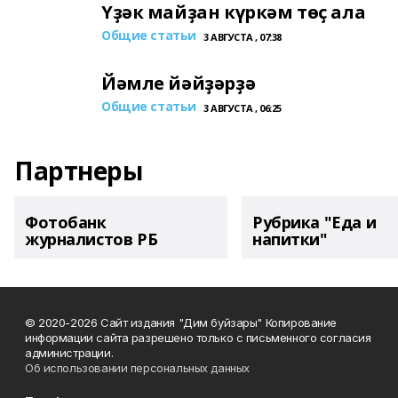
Үҙәк майҙан күркәм төҫ ала
Общие статьи
3 АВГУСТА , 07:38
Йәмле йәйҙәрҙә
Общие статьи
3 АВГУСТА , 06:25
Партнеры
Фотобанк
Рубрика "Еда и
журналистов РБ
напитки"
© 2020-2026 Сайт издания "Дим буйзары" Копирование
информации сайта разрешено только с письменного согласия
администрации.
Об использовании персональных данных