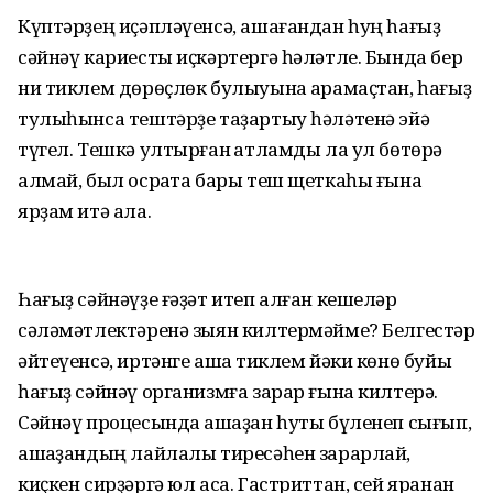
Күптәрҙең иҫәпләүенсә, ашағандан һуң һағыҙ
сәйнәү кариесты иҫкәртергә һәләтле. Бында бер
ни тиклем дөрөҫлөк булыуына ҡарамаҫтан, һағыҙ
тулыһынса тештәрҙе таҙартыу һәләтенә эйә
түгел. Тешкә ултырған ҡатламды ла ул бөтөрә
алмай, был осраҡта бары теш щеткаһы ғына
ярҙам итә ала.
Һағыҙ сәйнәүҙе ғәҙәт итеп алған ке­шеләр
сәләмәтлектәренә зыян килтер­мәйме? Белгестәр
әйтеүенсә, иртәнге ашҡа тиклем йәки көнө буйы
һағыҙ сәйнәү организмға зарар ғына килтерә.
Сәйнәү процесында ашҡаҙан һуты бүленеп сығып,
ашҡаҙандың лайлалы тиресәһен зарарлай,
киҫкен сирҙәргә юл аса. Гастриттан, сей яранан