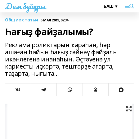
Дим буйҙары
Общие статьи
5 МАЯ 2019, 07:34
Һағыҙ файҙалымы?
Реклама роликтарын ҡараһаң, һәр
ашаған һайын һағыҙ сәйнәү файҙалы
икәнлегенә инанаһың. Өҫтәүенә ул
кариесты иҫкәртә, тештәрҙе ағарта,
таҙарта, нығыта…