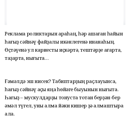
Реклама роликтарын ҡараһаң, һәр ашаған һайын
һағыҙ сәйнәү файҙалы икәнлегенә инанаһың.
Өҫтәүенә ул кариесты иҫкәртә, тештәрҙе ағарта,
таҙарта, нығыта…
Ғәмәлдә эш нисек? Табиптарҙың раҫлауынса,
һағыҙ сәйнәү аҫҡы яңаҡ һөйәге быуынын нығыта.
Һағыҙ – мускулдарҙы тонуста тотҡан берҙән-бер
әмәл түгел, уны алма йәки кишер ҙә алмаштыра
ала.