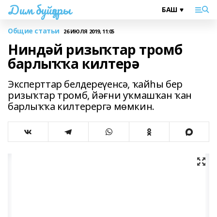
Дим буйҙары
Общие статьи
26 ИЮЛЯ 2019, 11:05
Ниндәй ризыҡтар тромб
барлыҡҡа килтерә
Эксперттар белдереүенсә, ҡайһы бер
ризыҡтар тромб, йәғни уҡмашҡан ҡан
барлыҡҡа килтерергә мөмкин.