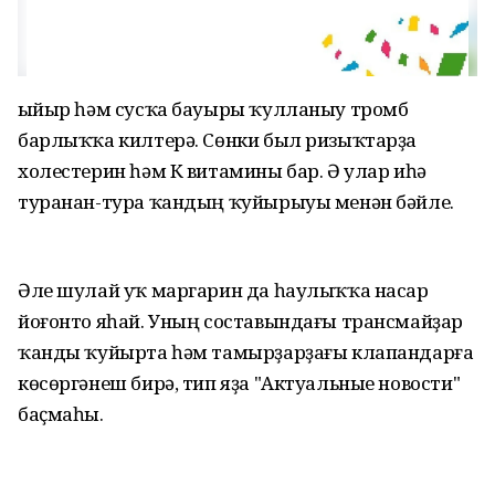
Һыйыр һәм сусҡа бауыры ҡулланыу тромб
барлыҡҡа килтерә. Сөнки был ризыҡтарҙа
холестерин һәм К витамины бар. Ә улар иһә
туранан-тура ҡандың ҡуйырыуы менән бәйле.
Әле шулай уҡ маргарин да һаулыҡҡа насар
йоғонто яһай. Уның составындағы трансмайҙар
ҡанды ҡуйырта һәм тамырҙарҙағы клапандарға
көсөргәнеш бирә, тип яҙа "Актуальные новости"
баҫмаһы.