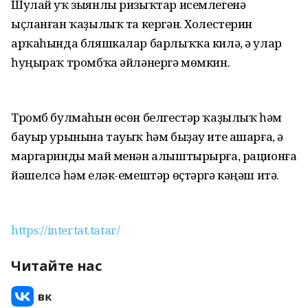
Шулай уҡ зыянлы ризыҡтар исемлегенә
ыҫланған ҡаҙылыҡ та кергән. Холестерин
арҡаһында бляшкалар барлыҡҡа килә, ә улар
һуңыраҡ тромбҡа әйләнергә мөмкин.
Тромб булмаһын өсөн белгестәр ҡаҙылыҡ һәм
бауыр урынына тауыҡ һәм быҙау ите ашарға, ә
маргаринды май менән алыштырырға, рационға
йәшелсә һәм еләк-емештәр өҫтәргә кәңәш итә.
https://intertat.tatar/
Читайте нас