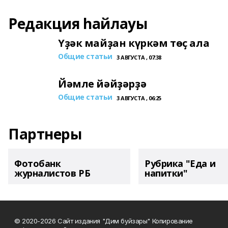
Редакция һайлауы
Үҙәк майҙан күркәм төҫ ала
Общие статьи
3 АВГУСТА , 07:38
Йәмле йәйҙәрҙә
Общие статьи
3 АВГУСТА , 06:25
Партнеры
Фотобанк
Рубрика "Еда и
журналистов РБ
напитки"
© 2020-2026 Сайт издания "Дим буйзары" Копирование