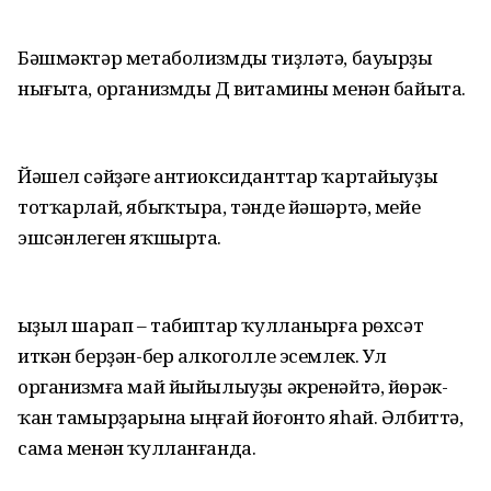
Бәшмәктәр метаболизмды тиҙләтә, бауырҙы
нығыта, организмды Д витамины менән байыта.
Йәшел сәйҙәге антиоксиданттар ҡартайыуҙы
тотҡарлай, ябыҡтыра, тәнде йәшәртә, мейе
эшсәнлеген яҡшырта.
Ҡыҙыл шарап – табиптар ҡулланырға рөхсәт
иткән берҙән-бер алкоголле эсемлек. Ул
организмға май йыйылыуҙы әкренәйтә, йөрәк-
ҡан тамырҙарына ыңғай йоғонто яһай. Әлбиттә,
сама менән ҡулланғанда.