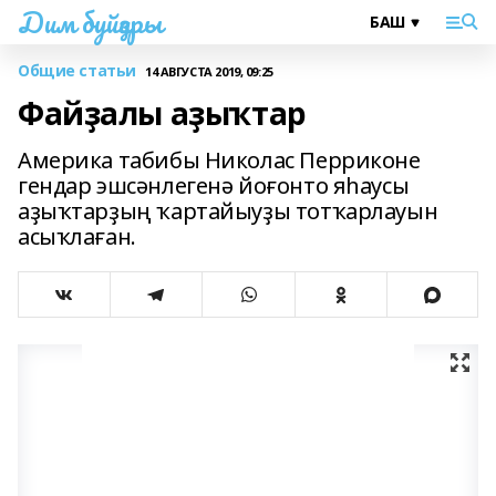
Дим буйҙары
Общие статьи
14 АВГУСТА 2019, 09:25
Файҙалы аҙыҡтар
Америка табибы Николас Перриконе
гендар эшсәнлегенә йоғонто яһаусы
аҙыҡтарҙың ҡартайыуҙы тотҡарлауын
асыҡлаған.