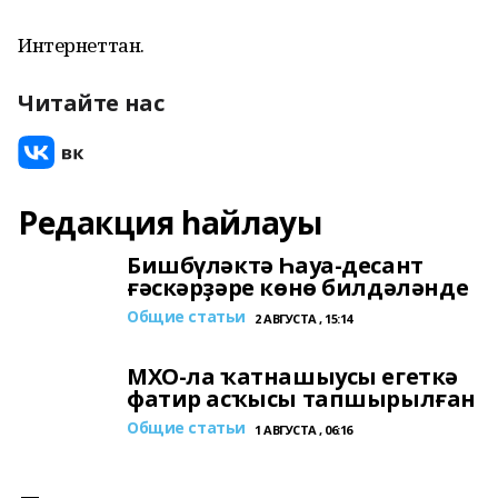
Интернеттан.
Читайте нас
Редакция һайлауы
Бишбүләктә Һауа-десант
ғәскәрҙәре көнө билдәләнде
Общие статьи
2 АВГУСТА , 15:14
МХО-ла ҡатнашыусы егеткә
фатир асҡысы тапшырылған
Общие статьи
1 АВГУСТА , 06:16