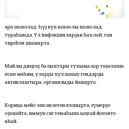
Ҡара шоколад. Һүҙ күп какаолы шоколад
тураһында. Ул инфекцияларҙан һаҡлай, тән
тиреһен шымарта.
Майлы диңгеҙ балыҡтары туҡымалар төҙөлөшө
өсөн мөһим, уларҙы ҡулланыу гендарҙы
активлаштыра, организмды йәшәртә.
Корица мейе эшсәнлеген яҡшырта, ғүмерҙе
оҙонайта, иммун системаһына ыңғай йоғонто
яһай.