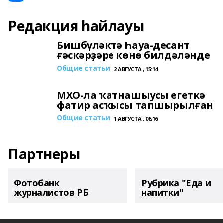
Редакция һайлауы
Бишбүләктә Һауа-десант
ғәскәрҙәре көнө билдәләнде
Общие статьи
2 АВГУСТА , 15:14
МХО-ла ҡатнашыусы егеткә
фатир асҡысы тапшырылған
Общие статьи
1 АВГУСТА , 06:16
Партнеры
Фотобанк
Рубрика "Еда и
журналистов РБ
напитки"