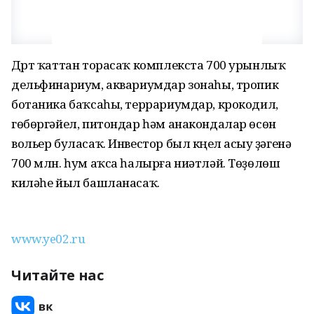
Дүрт ҡаттан торасаҡ комплекста 700 урынлыҡ
дельфинариум, аквариумдар зонаһы, тропик
ботаника баҡсаһы, террариумдар, крокодил,
гөбөргәйел, питондар һәм анакондалар өсөн
вольер буласаҡ. Инвестор был күңел асыу үҙәгенә
700 млн. һум аҡса һалырға ниәтләй. Төҙөлөш
киләһе йыл башланасаҡ.
www.ye02.ru
Читайте нас