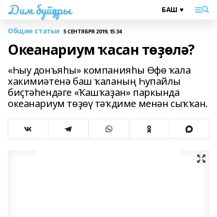
Дим буйҙары
Общие статьи
5 СЕНТЯБРЯ 2019, 15:34
Океанариум ҡасан төҙөлә?
«Һыу донъяһы» компанияһы Өфө ҡала
хакимиәтенә баш ҡаланың Һупайлы
биҫтәһендәге «Ҡашҡаҙан» паркында
океанариум төҙөү тәҡдиме менән сыҡҡан.