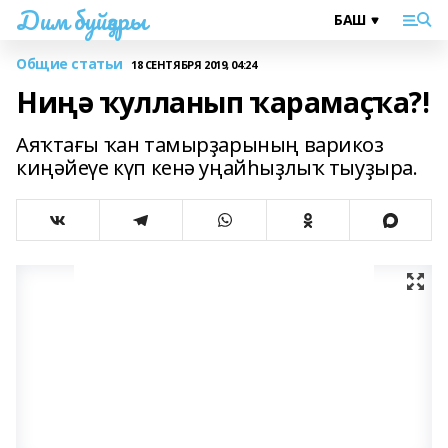
Дим буйҙары
Общие статьи
18 СЕНТЯБРЯ 2019, 04:24
Ниңә ҡулланып ҡарамаҫҡа?!
Аяҡтағы ҡан тамырҙарының варикоз
киңәйеүе күп кенә уңайһыҙлыҡ тыуҙыра.