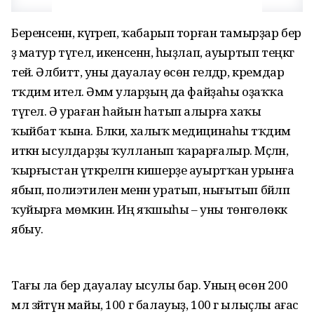
Беренсенән, күгәреп, ҡабарып торған тамырҙар бер
ҙә матур түгел, икенсенән, һыҙлап, ауыртып тең­кәгә
тейә. Әлбиттә, уны дауалау өсөн гелдәр, кремдар
тәҡдим ителә. Әммә уларҙың да файҙаһы оҙаҡҡа
түгел. Ә ураған һайын һатып алырға хаҡы
ҡыйбат ҡына. Бәлки, халыҡ медицинаһы тәҡдим
иткән ысул­дарҙы ҡулланып ҡарарғалыр. Мәҫә­лән,
ҡырғыстан үткәрелгән кишерҙе ауыртҡан урынға
ябып, полиэтилен менән уратып, нығытып бәйләп
ҡуйырға мөмкин. Иң яҡшыһы – уны төнгөлөккә
ябыу.
Тағы ла бер дауалау ысулы бар. Уның өсөн 200
мл зәйтүн майы, 100 г балауыҙ, 100 г ылыҫлы ағас