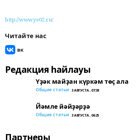
http://www.ye02.ru/
Читайте нас
Редакция һайлауы
Үҙәк майҙан күркәм төҫ ала
Общие статьи
3 АВГУСТА , 07:38
Йәмле йәйҙәрҙә
Общие статьи
3 АВГУСТА , 06:25
Партнеры