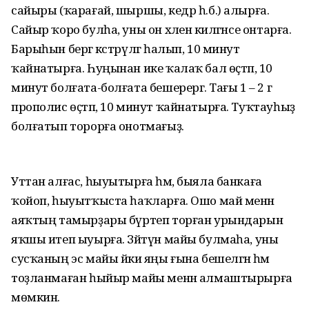
сайыры (ҡарағай, шыршы, кедр һ.б.) алырға.
Сайыр ҡоро булһа, уны он хәленә килгәнсе онтарға.
Барыһын бергә кәстрүлгә һалып, 10 минут
ҡайнатырға. Һуңынан ике ҡалаҡ бал өҫтәп, 10
минут болғата-болғата бешерергә. Тағы 1 – 2 г
прополис өҫтәп, 10 минут ҡайнатырға. Туҡтауһыҙ
болғатып торорға онотмағыҙ.
Уттан алғас, һыуытырға һәм, быяла банкаға
ҡойоп, һыуытҡыста һаҡларға. Ошо май менән
аяҡтың тамырҙары бүртеп торған урындарын
яҡшы итеп ыуырға. Зәйтүн майы булмаһа, уны
сусҡаның эс майы йәки яңы ғына бешелгән һәм
тоҙланмаған һыйыр майы менән алмаштырырға
мөмкин.