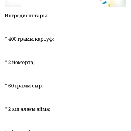
Ингредиенттары:
* 400 грамм картуф;
* 2 йомортҡа;
* 60 грамм сыр;
* 2 аш ҡалағы ҡаймаҡ;