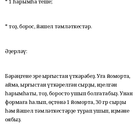
* 1 һарымһаҡ теше;
* тоҙ, борос, йәшел тәмләткестәр.
Әҙерләү:
Бәрәңгене эре ҡырғыстан үткәрәбеҙ. Уға йомортҡа,
ҡаймаҡ, ҡырғыстан үткәрелгән сырҙы, иҙелгән
һарымһаҡты, тоҙ, боросто ҡушып болғатабыҙ. Унан
формаға һалып, өҫтөнә 1 йомортҡа, 30 гр сырҙы
һәм йәшел тәмләткестәрҙе турап ҡушып, иҙмәне
ҡоябыҙ.