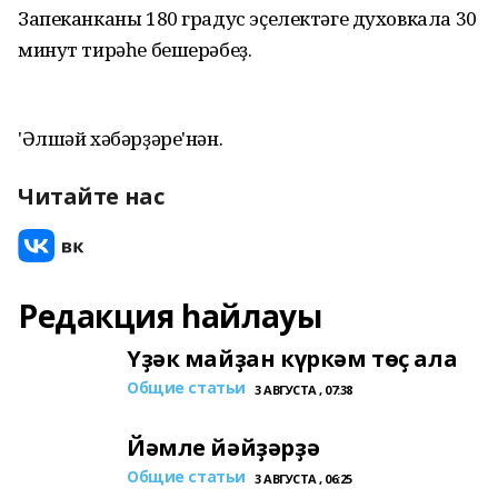
Запеканканы 180 градус эҫелектәге духовкала 30
минут тирәһе бешерәбеҙ.
'Әлшәй хәбәрҙәре'нән.
Читайте нас
Редакция һайлауы
Үҙәк майҙан күркәм төҫ ала
Общие статьи
3 АВГУСТА , 07:38
Йәмле йәйҙәрҙә
Общие статьи
3 АВГУСТА , 06:25