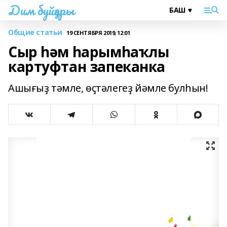
Дим буйҙары
Общие статьи
19 СЕНТЯБРЯ 2019, 12:01
Сыр һәм һарымһаҡлы
картуфтан запеканка
Ашығыҙ тәмле, өҫтәлегеҙ йәмле булһын!