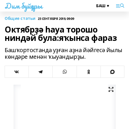
Дим буйҙары
Общие статьи
23 СЕНТЯБРЯ 2019, 09:09
Октябрҙә һауа торошо
ниндәй була:яҡынса фараз
Башҡортостанда уҙған аҙна йәйгесә йылы
көндәре менән ҡыуандырҙы.