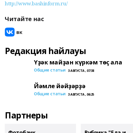
http://www.bashinform.ru/
Читайте нас
Редакция һайлауы
Үҙәк майҙан күркәм төҫ ала
Общие статьи
3 АВГУСТА , 07:38
Йәмле йәйҙәрҙә
Общие статьи
3 АВГУСТА , 06:25
Партнеры
Фотобанк
Рубрика "Еда и