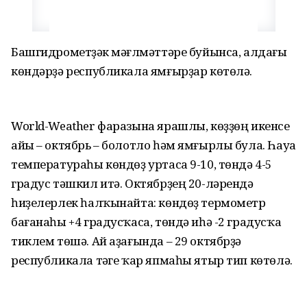
Башгидрометүҙәк мәғлүмәттәре буйынса, алдағы
көндәрҙә республикала ямғырҙар көтөлә.
World-Weather фаразына ярашлы, көҙҙөң икенсе
айы – октябрь – болотло һәм ямғырлы була. Һауа
температураһы көндөҙ уртаса 9-10, төндә 4-5
градус тәшкил итә. Октябрҙең 20-ләрендә
һиҙелерлек һалҡынайта: көндөҙ термометр
бағанаһы +4 градусҡаса, төндә иһә -2 градусҡа
тиклем төшә. Ай аҙағында – 29 октябрҙә
республикала тәүге ҡар япмаһы ятыр тип көтөлә.