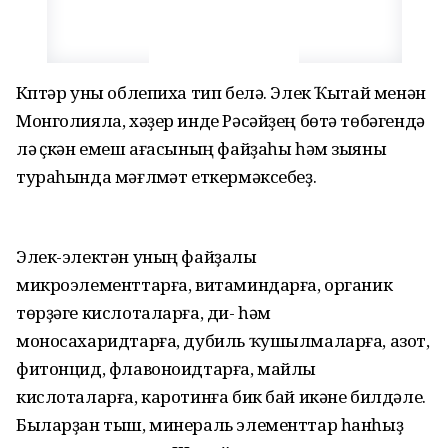
Күптәр уны облепиха тип белә. Элек Ҡытай менән
Монголияла, хәҙер инде Рәсәйҙең бөтә төбәгендә
лә үҫкән емеш ағасының файҙаһы һәм зыяны
тураһында мәғлүмәт еткермәксебеҙ.
Элек-электән уның файҙалы
микроэлементтарға, витаминдарға, органик
төрҙәге кислоталарға, ди- һәм
моносахаридтарға, дубиль ҡушылмаларға, азот,
фитонцид, флавоноидтарға, майлы
кислоталарға, каротинға бик бай икәне билдәле.
Быларҙан тыш, минераль элементтар һанһыҙ