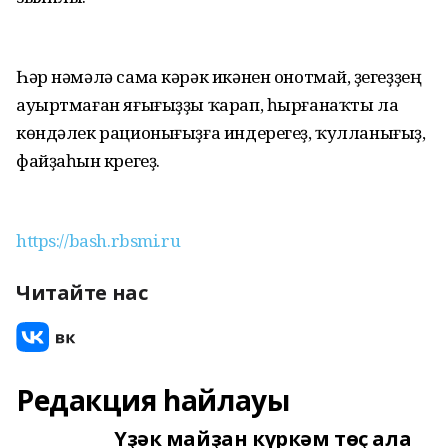
Һәр нәмәлә сама кәрәк икәнен онотмай, үҙегеҙҙең
ауыртмаған яғығыҙҙы ҡарап, һырғанаҡты ла
көндәлек рационығыҙға индерегеҙ, ҡулланығыҙ,
файҙаһын күрегеҙ.
https://bash.rbsmi.ru
Читайте нас
Редакция һайлауы
Үҙәк майҙан күркәм төҫ ала