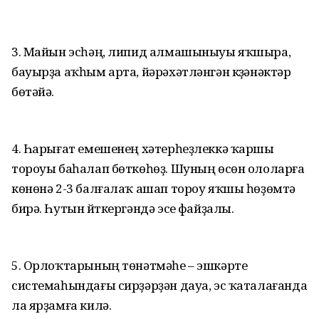
3. Майын эсһәң, липид алмашыныуы яҡшыра,
бауырҙа аҡһым арта, йәрәхәтләнгән күҙәнәктәр
бөтәйә.
4. Һарығат емешенең хәтерһеҙлеккә ҡаршы
тороуы баһалап бөткөһөҙ. Шуның өсөн ололарға
көнөнә 2-3 балғалаҡ ашап тороу яҡшы һөҙөмтә
бирә. Һутын йүткергәндә эсеү файҙалы.
5. Орлоҡтарының төнәтмәһе – эшкәртеү
системаһындағы сирҙәрҙән дауа, эс ҡаталағанда
ла ярҙамға килә.