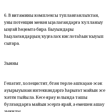
6. В витамины комплексы тупланғанлыҡтан,
уны потенция менән ыҙалағандарға ҡулланыу
ыңғай һөҙөмтә бирә. Быуындары
һыҙлағандарҙың ҡуҙғалаҡ кислотаһын ҡыуып
сығара.
Зыяны
Гепатит, холецистит, бүтән төрлө ашҡаҙан-эсәк
ауырыуынан интеккәндәргә һарығат майын эсеү
ҡәтғи тыйыла. Кесе ярау юлында ташы
булғандарға майын эсергә ярай, ә емешен ашау
зыянлы.