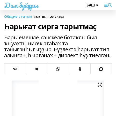
Дим буйҙары
Общие статьи
3 ОКТЯБРЯ 2019, 13:53
Һарығат сиргә тарытмаҫ
Һары емешле, сәнскеле ботаҡлы был
ҡыуаҡты нисек атаһаҡ та
танығанһығыҙҙыр. Һүҙлектә һарығат тип
алынған, һырғанаҡ – диалект һүҙ тиелгән.