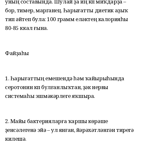
уның составында. Шулай ҙа иң күп миҡдарҙа –
бор, тимер, марганец. Һарығатты диетик аҙыҡ
тип әйтеп була: 100 грамм еләктең калорияһы
80-85 ккал ғына.
Файҙаһы
1. Һарығаттың емешендә һәм ҡайырыһында
серотонин күп булғанлыҡтан, үҙәк нервы
системаһы эшмәкәрлеге яҡшыра.
2. Майы бактерияларға ҡаршы көрәшеү
үҙенсәлегенә эйә – ул янған, йәрәхәтләнгән тирегә
килешә.