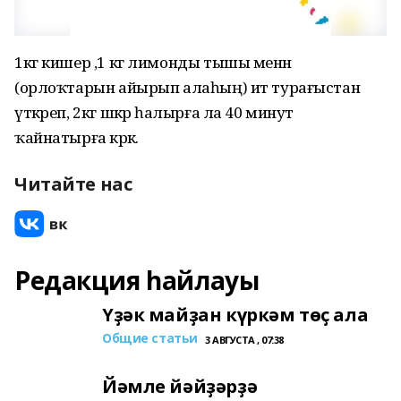
1кг кишер ,1 кг лимонды тышы менән
(орлоҡтарын айырып алаһың) ит турағыстан
үткәреп, 2кг шәкәр һалырға ла 40 минут
ҡайнатырға кәрәк.
Читайте нас
Редакция һайлауы
Үҙәк майҙан күркәм төҫ ала
Общие статьи
3 АВГУСТА , 07:38
Йәмле йәйҙәрҙә