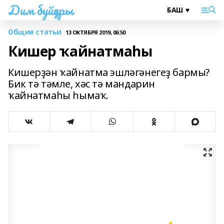
Дим буйҙары
Общие статьи
13 ОКТЯБРЯ 2019, 06:50
Кишер ҡайнатмаһы
Кишерҙән ҡайнатма эшләгәнегеҙ бармы?
Бик тә тәмле, хәс тә мандарин
ҡайнатмаһы һымаҡ.