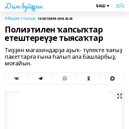
Дим буйҙары
Общие статьи
19 ОКТЯБРЯ 2019, 05:36
Полиэтилен ҡапсыҡтар
етештереүҙе тыясаҡтар
Тиҙҙән магазиндарҙа аҙыҡ- түлекте ҡағыҙ
пакеттарға ғына һалып ала башларбыҙ,
моғайын.