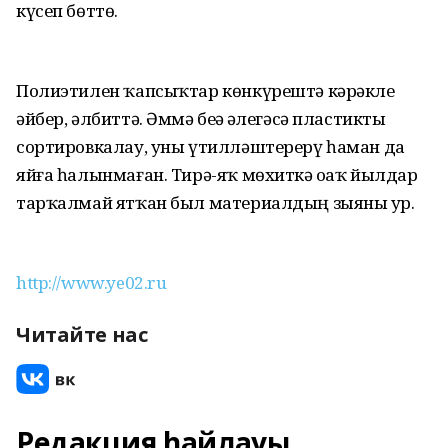
күсеп бөттө.
Полиэтилен ҡапсыҡтар көнкүрештә кәрәкле
әйбер, әлбиттә. Әммә беҙҙә әлегәсә пластикты
сортировкалау, уны үтилләштерерү һаман да
яйға һалынмаған. Тирә-яҡ мөхиткә оҙаҡ йылдар
тарҡалмай ятҡан был материалдың зыяны ҙур.
http://www.ye02.ru
Читайте нас
Редакция һайлауы