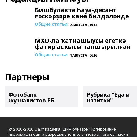
Бишбүләктә Һауа-десант
ғәскәрҙәре көнө билдәләнде
Общие статьи
2 АВГУСТА , 15:14
МХО-ла ҡатнашыусы егеткә
фатир асҡысы тапшырылған
Общие статьи
1 АВГУСТА , 06:16
Партнеры
Фотобанк
Рубрика "Еда и
журналистов РБ
напитки"
© 2020-2026 Сайт издания "Дим буйзары" Копирование
информации сайта разрешено только с письменного согласия