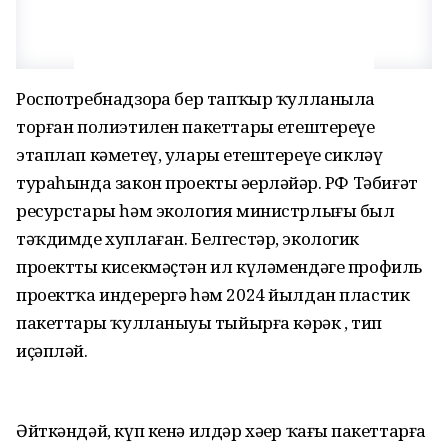
Роспотребнадзорҙа бер тапҡыр ҡулланыла
торған полиэтилен пакеттарҙы етештереүҙе
этаплап кәметеү, уларҙы етештереүҙе сикләү
тураһында закон проекты әҙерләйҙәр. РФ Тәбиғәт
ресурстары һәм экология министрлығы был
тәҡдимде хуплаған. Белгестәр, экологик
проектты кисекмәҫтән ил күләмендәге профиль
проектҡа индерергә һәм 2024 йылдан пластик
пакеттарҙы ҡулланыуҙы тыйырға кәрәк , тип
иҫәпләй.
Әйткәндәй, күп кенә илдәр хәҙер ҡағыҙ пакеттарға