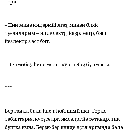
тора.
– Ниңә мине индермәйһегеҙ, минең бәләкәй
туғандарым – иллелектәр, йөҙәрлектәр, биш
йөҙлөктәр ҙә эстә бит.
– Белмәйбеҙ, һине мәсеттә күргәнебеҙ булманы.
***
Бер ғаиләлә бала һис тә һөйләшмәй икән. Төрлө
табиптарға, күрәҙәселәргә, имселәргә йөрөткәндәр, тик
бушҡа ғына. Берҙән-бер көндө өҫ­тәл артында бала