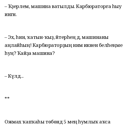
– Ҡәҙерлем, машина ватылды. Карбюраторға һыу
ингән.
– Эх, һин, ҡатын-ҡыҙ, әйтерһең дә, машинаны
аңлайһың! Карбюраторҙың нимә икәнен беләһеңме
һуң? Ҡайҙа машина?
– Күлдә...
**
Ожмах ҡапҡаһы төбөндә 5 мең һумлыҡ аҡса