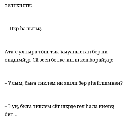
телгә килгән:
– Шәкәр һалығыҙ.
Ата-әсә ултыра төшә, тик ҡыуаныстан бер ни
өндәшмәйҙәр. Сәй эсеп бөткәс, ипләп кенә һорайҙар:
– Улым, быға тиклем ни эшләп бер ҙә һөйләшмәнең?
– Һуң, быға тиклем сәйгә шәкәрҙе гел һала инегеҙ
бит…