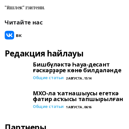
"йәшлек" гәзитенән.
Читайте нас
Редакция һайлауы
Бишбүләктә Һауа-десант
ғәскәрҙәре көнө билдәләнде
Общие статьи
2 АВГУСТА , 15:14
МХО-ла ҡатнашыусы егеткә
фатир асҡысы тапшырылған
Общие статьи
1 АВГУСТА , 06:16
Партнеры