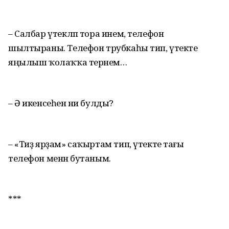
– Салбар үтекләп тора инем, телефон
шылтыраны. Телефон трубкаһы тип, үтекте
яңылыш ҡолаҡҡа терәнем…
– Ә икенсеһенә ни булды?
– «Тиҙ ярҙам» саҡыртам тип, үтекте тағы
телефон менән бутаным.
***