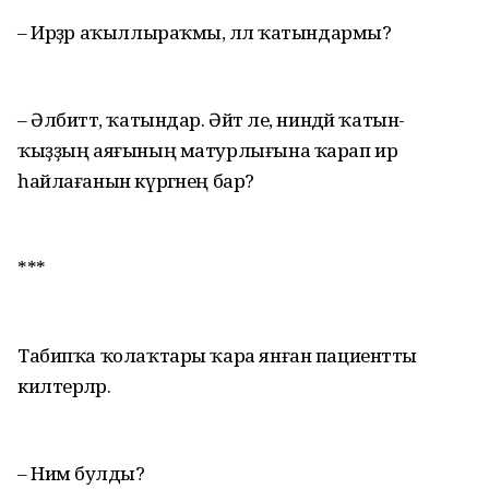
– Ирҙәр аҡыллыраҡмы, әллә ҡатындармы?
– Әлбиттә, ҡатындар. Әйт әле, ниндәй ҡатын-
ҡыҙҙың аяғының матурлығына ҡарап ир
һайлағанын күргәнең бар?
***
Табипҡа ҡолаҡтары ҡара янған пациентты
килтерәләр.
– Нимә булды?