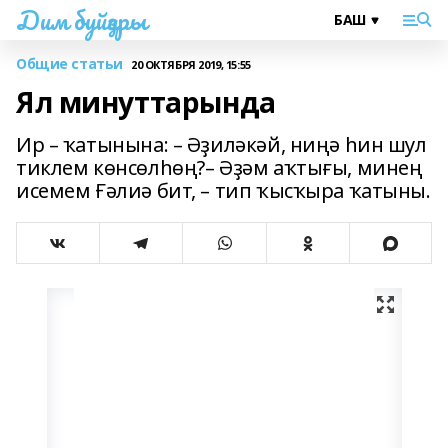
Дим буйҙары
Общие статьи
20 ОКТЯБРЯ 2019, 15:55
Ял минуттарында
Ир – ҡатынына: – Әҙиләкәй, ниңә һин шул
тиклем көнсөлһөң?– Әҙәм аҡтығы, минең
исемем Ғәлиә бит, – тип ҡысҡыра ҡатыны.