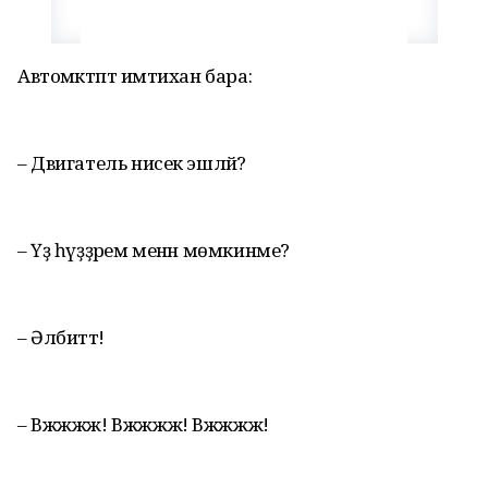
Автомәктәптә имтихан бара:
– Двигатель нисек эшләй?
– Үҙ һүҙҙәрем менән мөмкинме?
– Әлбиттә!
– Вжжжж! Вжжжж! Вжжжж!