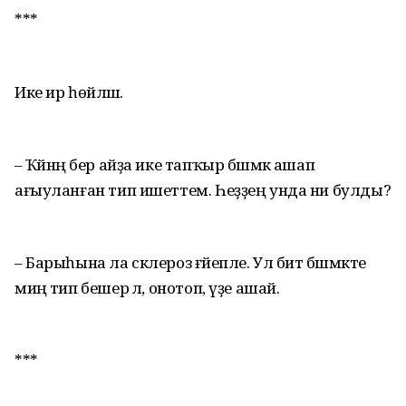
***
Ике ир һөйләшә.
– Ҡәйнәң бер айҙа ике тапҡыр бәшмәк ашап
ағыуланған тип ишеттем. Һеҙҙең унда ни булды?
– Барыһына ла склероз ғәйепле. Ул бит бәшмәкте
миңә тип бешерә лә, онотоп, үҙе ашай.
***